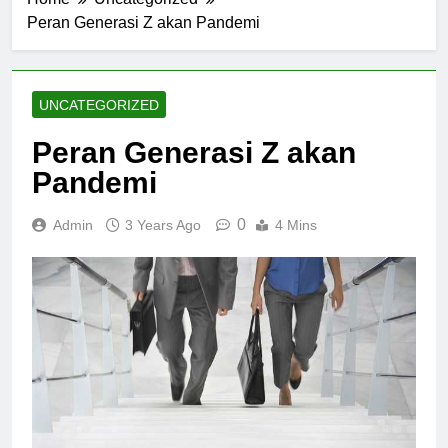
Peran Generasi Z akan Pandemi
UNCATEGORIZED
Peran Generasi Z akan
Pandemi
0
Admin
3 Years Ago
4 Mins