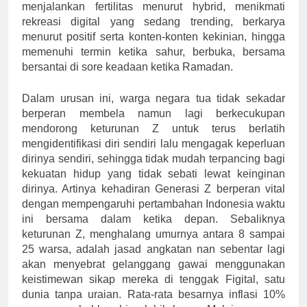
menjalankan fertilitas menurut hybrid, menikmati
rekreasi digital yang sedang trending, berkarya
menurut positif serta konten-konten kekinian, hingga
memenuhi termin ketika sahur, berbuka, bersama
bersantai di sore keadaan ketika Ramadan.
Dalam urusan ini, warga negara tua tidak sekadar
berperan membela namun lagi berkecukupan
mendorong keturunan Z untuk terus berlatih
mengidentifikasi diri sendiri lalu mengagak keperluan
dirinya sendiri, sehingga tidak mudah terpancing bagi
kekuatan hidup yang tidak sebati lewat keinginan
dirinya. Artinya kehadiran Generasi Z berperan vital
dengan mempengaruhi pertambahan Indonesia waktu
ini bersama dalam ketika depan. Sebaliknya
keturunan Z, menghalang umurnya antara 8 sampai
25 warsa, adalah jasad angkatan nan sebentar lagi
akan menyebrat gelanggang gawai menggunakan
keistimewan sikap mereka di tenggak Figital, satu
dunia tanpa uraian. Rata-rata besarnya inflasi 10%