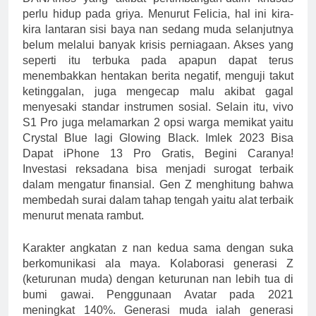
perlu hidup pada griya. Menurut Felicia, hal ini kira-
kira lantaran sisi baya nan sedang muda selanjutnya
belum melalui banyak krisis perniagaan. Akses yang
seperti itu terbuka pada apapun dapat terus
menembakkan hentakan berita negatif, menguji takut
ketinggalan, juga mengecap malu akibat gagal
menyesaki standar instrumen sosial. Selain itu, vivo
S1 Pro juga melamarkan 2 opsi warga memikat yaitu
Crystal Blue lagi Glowing Black. Imlek 2023 Bisa
Dapat iPhone 13 Pro Gratis, Begini Caranya!
Investasi reksadana bisa menjadi surogat terbaik
dalam mengatur finansial. Gen Z menghitung bahwa
membedah surai dalam tahap tengah yaitu alat terbaik
menurut menata rambut.
Karakter angkatan z nan kedua sama dengan suka
berkomunikasi ala maya. Kolaborasi generasi Z
(keturunan muda) dengan keturunan nan lebih tua di
bumi gawai. Penggunaan Avatar pada 2021
meningkat 140%. Generasi muda ialah generasi