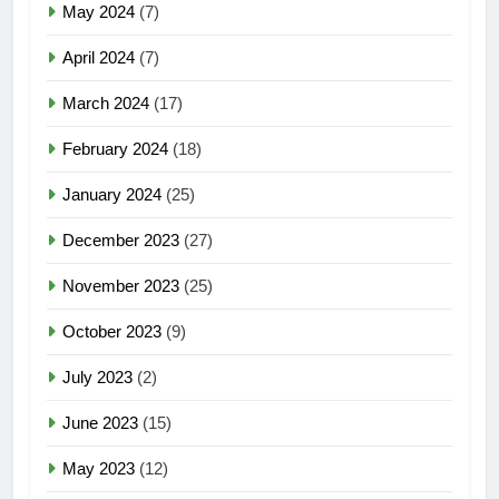
May 2024
(7)
April 2024
(7)
March 2024
(17)
February 2024
(18)
January 2024
(25)
December 2023
(27)
November 2023
(25)
October 2023
(9)
July 2023
(2)
June 2023
(15)
May 2023
(12)