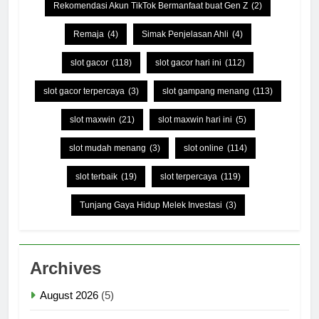
Rekomendasi Akun TikTok Bermanfaat buat Gen Z
(2)
Remaja
(4)
Simak Penjelasan Ahli
(4)
slot gacor
(118)
slot gacor hari ini
(112)
slot gacor terpercaya
(3)
slot gampang menang
(113)
slot maxwin
(21)
slot maxwin hari ini
(5)
slot mudah menang
(3)
slot online
(114)
slot terbaik
(19)
slot terpercaya
(119)
Tunjang Gaya Hidup Melek Investasi
(3)
Archives
August 2026
(5)