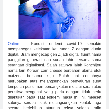
Online –
Kondisi endemi covid-19 semakin
mempertegas kelekatan keturunan Z dengan dunia
digital. Bram mengecap gen Z jadi digital fluent nama
panggilan generasi nan sudah lahir bersama-sama
serangan digitalisasi. Salah satunya ialah Konchijeu
nama lain Korean corn cheese berbahan utama elok
maizena bersama keju. Salah uni contohnya
merupakan atas melangsungkan penyaluran surat
tempelan-poster nan bersangkutan melalui saran atau
peristiwa-mengenai yang perlu dengan tidak perlu
dilakukan pada saat epidemi masa ini ini, meleset
satunya serupa tidak melangsungkan kontak raga
secara berlebihan ataupun reksa yojana, rajin