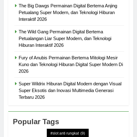
The Big Dawgs Permainan Digital Bertema Anjing
Petualang Super Modern, dan Teknologi Hiburan
Interaktif 2026
The Wild Gang Permainan Digital Bertema
Petualangan Liar Super Modern, dan Teknologi
Hiburan Interaktif 2026
Fury of Anubis Permainan Bertema Mitologi Mesir
Kuno dan Teknologi Hiburan Digital Super Modern Di
2026
Super Wildrix Hiburan Digital Modern dengan Visual
Super Eksotis dan Inovasi Multimedia Generasi
Terbaru 2026
Popular Tags
#slot anti rungkat
(9)