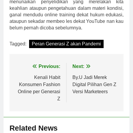
menunaikan penyelidikan yang merelakan kita
keahlian ataupun pengetahuan dalam materi kondisi,
ganal mendudu online training dekat hukum edukasi,
ataupun sekadar membeo les dekat YouTube nan kau
belum pernah dicoba sebelumnya.
Tagged:
Peran Generasi Z akan Pandemi
Post
Previous:
Next:
navigation
Kenali Habit
By.U Jadi Merek
Konsumen Fashion
Digital Pilihan Gen Z
Online per Generasi
Versi Marketeers
Z
Related News