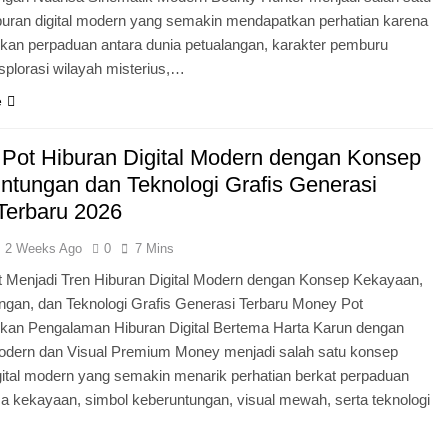
buran digital modern yang semakin mendapatkan perhatian karena
kan perpaduan antara dunia petualangan, karakter pemburu
splorasi wilayah misterius,…
e
Pot Hiburan Digital Modern dengan Konsep
ntungan dan Teknologi Grafis Generasi
Terbaru 2026
2 Weeks Ago
0
7 Mins
 Menjadi Tren Hiburan Digital Modern dengan Konsep Kekayaan,
ngan, dan Teknologi Grafis Generasi Terbaru Money Pot
kan Pengalaman Hiburan Digital Bertema Harta Karun dengan
dern dan Visual Premium Money menjadi salah satu konsep
gital modern yang semakin menarik perhatian berkat perpaduan
a kekayaan, simbol keberuntungan, visual mewah, serta teknologi