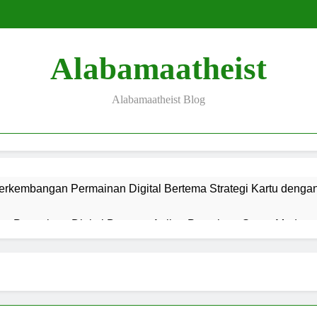
Alabamaatheist
Alabamaatheist Blog
erkembangan Permainan Digital Bertema Strategi Kartu denga
s Permainan Digital Bertema Anjing Petualang Super Modern, d
g Permainan Digital Bertema Petualangan Liar Super Modern, d
is Permainan Bertema Mitologi Mesir Kuno dan Teknologi Hibur