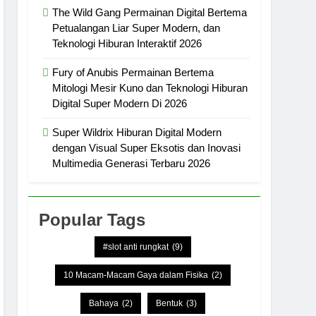
The Wild Gang Permainan Digital Bertema
Petualangan Liar Super Modern, dan
Teknologi Hiburan Interaktif 2026
Fury of Anubis Permainan Bertema
Mitologi Mesir Kuno dan Teknologi Hiburan
Digital Super Modern Di 2026
Super Wildrix Hiburan Digital Modern
dengan Visual Super Eksotis dan Inovasi
Multimedia Generasi Terbaru 2026
Popular Tags
#slot anti rungkat
(9)
10 Macam-Macam Gaya dalam Fisika
(2)
Bahaya
(2)
Bentuk
(3)