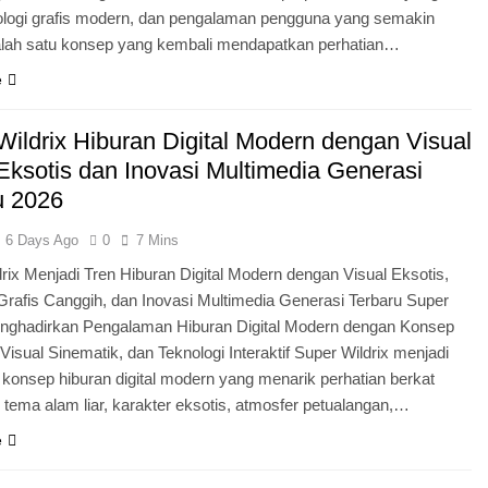
nologi grafis modern, dan pengalaman pengguna yang semakin
Salah satu konsep yang kembali mendapatkan perhatian…
e
Wildrix Hiburan Digital Modern dengan Visual
Eksotis dan Inovasi Multimedia Generasi
u 2026
6 Days Ago
0
7 Mins
rix Menjadi Tren Hiburan Digital Modern dengan Visual Eksotis,
Grafis Canggih, dan Inovasi Multimedia Generasi Terbaru Super
enghadirkan Pengalaman Hiburan Digital Modern dengan Konsep
 Visual Sinematik, dan Teknologi Interaktif Super Wildrix menjadi
 konsep hiburan digital modern yang menarik perhatian berkat
tema alam liar, karakter eksotis, atmosfer petualangan,…
e