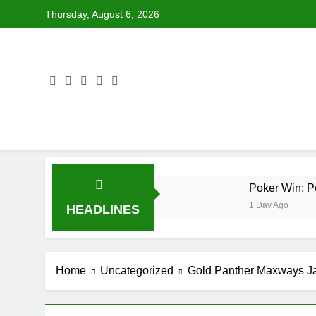
Skip
Thursday, August 6, 2026
to
content
Poker Win: P
1 Day Ago
HEADLINES
The Big Dawg
2 Days Ago
The Wild Gan
Home
Uncategorized
Gold Panther Maxways Jad
3 Days Ago
Fury of Anub
4 Days Ago