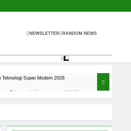
NEWSLETTER
RANDOM NEWS
n Teknologi Super Modern 2026
an Teknologi Hiburan Interaktif 2026
an Teknologi Hiburan Interaktif 2026
an Digital Super Modern Di 2026