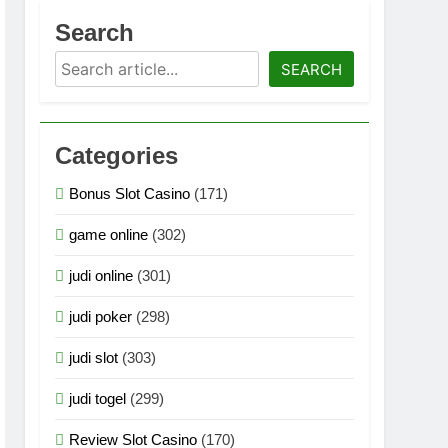
asi Multimedia Generasi Terbaru 2026
Search
Search
logi Grafis Generasi Terbaru 2026
SEARCH
an Teknologi Grafis Terbaru 2026
Categories
ogi Grafis Generasi Super Terbaru 2026
Bonus Slot Casino
(171)
logi Grafis Generasi Super Terbaru 2026
game online
(302)
n Teknologi Grafis Generasi Terbaru 2026
judi online
(301)
judi poker
(298)
judi slot
(303)
judi togel
(299)
Review Slot Casino
(170)