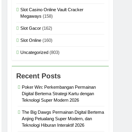
Slot Casino Online Vault Cracker
Megaways
(158)
Slot Gacor
(162)
Slot Online
(160)
Uncategorized
(803)
Recent Posts
Poker Win: Perkembangan Permainan
Digital Bertema Strategi Kartu dengan
Teknologi Super Modern 2026
The Big Dawgs Permainan Digital Bertema
Anjing Petualang Super Modern, dan
Teknologi Hiburan Interaktif 2026