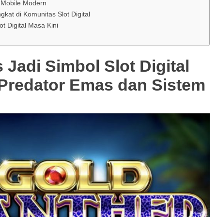
 Mobile Modern
kat di Komunitas Slot Digital
 Digital Masa Kini
Jadi Simbol Slot Digital
Predator Emas dan Sistem