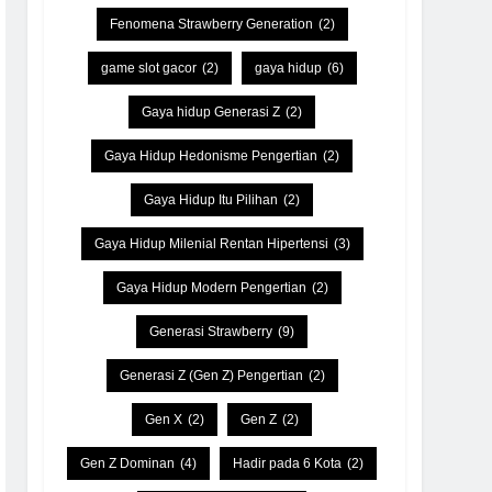
Fenomena Strawberry Generation
(2)
game slot gacor
(2)
gaya hidup
(6)
Gaya hidup Generasi Z
(2)
Gaya Hidup Hedonisme Pengertian
(2)
Gaya Hidup Itu Pilihan
(2)
Gaya Hidup Milenial Rentan Hipertensi
(3)
Gaya Hidup Modern Pengertian
(2)
Generasi Strawberry
(9)
Generasi Z (Gen Z) Pengertian
(2)
Gen X
(2)
Gen Z
(2)
Gen Z Dominan
(4)
Hadir pada 6 Kota
(2)