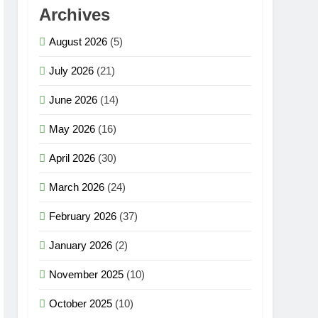
Archives
August 2026
(5)
July 2026
(21)
June 2026
(14)
May 2026
(16)
April 2026
(30)
March 2026
(24)
February 2026
(37)
January 2026
(2)
November 2025
(10)
October 2025
(10)