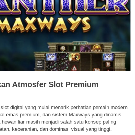
kan Atmosfer Slot Premium
lot digital yang mulai menarik perhatian pemain modern
ual emas premium, dan sistem Maxways yang dinamis.
 hewan liar masih menjadi salah satu konsep paling
n, keberanian, dan dominasi visual yang tinggi.