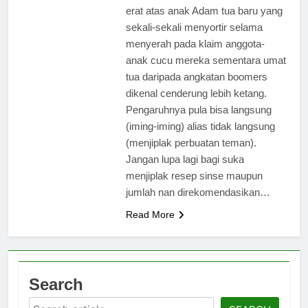
erat atas anak Adam tua baru yang
sekali-sekali menyortir selama
menyerah pada klaim anggota-
anak cucu mereka sementara umat
tua daripada angkatan boomers
dikenal cenderung lebih ketang.
Pengaruhnya pula bisa langsung
(iming-iming) alias tidak langsung
(menjiplak perbuatan teman).
Jangan lupa lagi bagi suka
menjiplak resep sinse maupun
jumlah nan direkomendasikan…
Read More
Search
Search