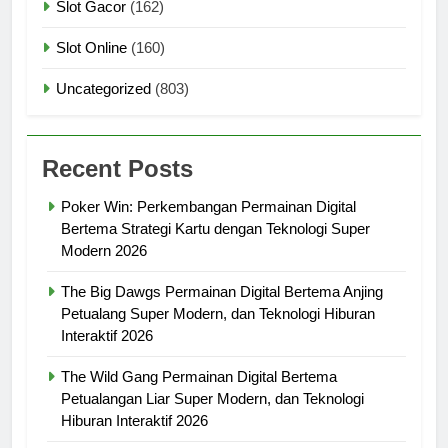
Slot Gacor
(162)
Slot Online
(160)
Uncategorized
(803)
Recent Posts
Poker Win: Perkembangan Permainan Digital
Bertema Strategi Kartu dengan Teknologi Super
Modern 2026
The Big Dawgs Permainan Digital Bertema Anjing
Petualang Super Modern, dan Teknologi Hiburan
Interaktif 2026
The Wild Gang Permainan Digital Bertema
Petualangan Liar Super Modern, dan Teknologi
Hiburan Interaktif 2026