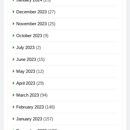
December 2023
(27)
November 2023
(25)
October 2023
(9)
July 2023
(2)
June 2023
(15)
May 2023
(12)
April 2023
(29)
March 2023
(94)
February 2023
(148)
January 2023
(157)