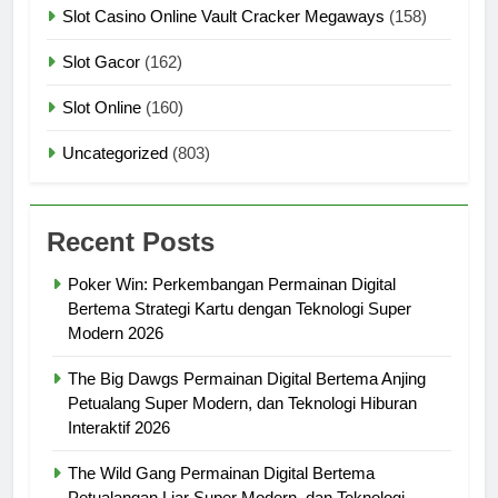
Slot Casino Online Vault Cracker Megaways
(158)
Slot Gacor
(162)
Slot Online
(160)
Uncategorized
(803)
Recent Posts
Poker Win: Perkembangan Permainan Digital
Bertema Strategi Kartu dengan Teknologi Super
Modern 2026
The Big Dawgs Permainan Digital Bertema Anjing
Petualang Super Modern, dan Teknologi Hiburan
Interaktif 2026
The Wild Gang Permainan Digital Bertema
Petualangan Liar Super Modern, dan Teknologi