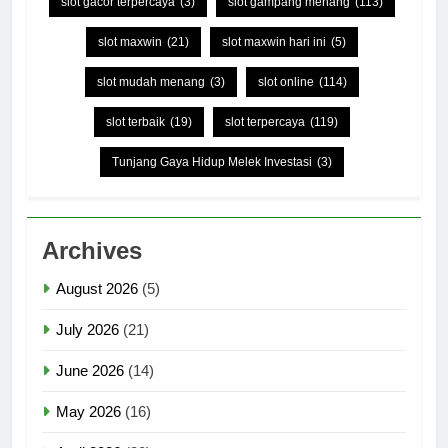
slot gacor terpercaya
(3)
slot gampang menang
(113)
slot maxwin
(21)
slot maxwin hari ini
(5)
slot mudah menang
(3)
slot online
(114)
slot terbaik
(19)
slot terpercaya
(119)
Tunjang Gaya Hidup Melek Investasi
(3)
Archives
August 2026
(5)
July 2026
(21)
June 2026
(14)
May 2026
(16)