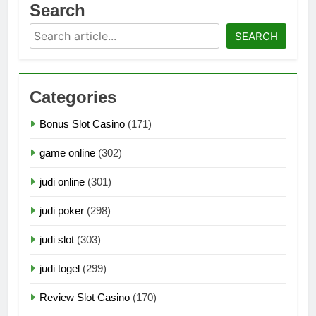
Search
Search
SEARCH
Categories
Bonus Slot Casino
(171)
game online
(302)
judi online
(301)
judi poker
(298)
judi slot
(303)
judi togel
(299)
Review Slot Casino
(170)