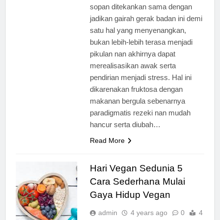
sopan ditekankan sama dengan
jadikan gairah gerak badan ini demi
satu hal yang menyenangkan,
bukan lebih-lebih terasa menjadi
pikulan nan akhirnya dapat
merealisasikan awak serta
pendirian menjadi stress. Hal ini
dikarenakan fruktosa dengan
makanan bergula sebenarnya
paradigmatis rezeki nan mudah
hancur serta diubah…
Read More
Hari Vegan Sedunia 5
Cara Sederhana Mulai
Gaya Hidup Vegan
admin
4 years ago
0
4