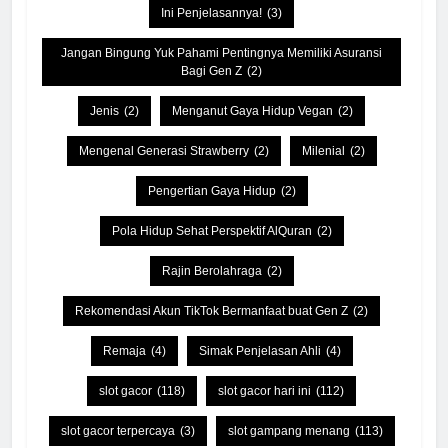
Ini Penjelasannya!
(3)
Jangan Bingung Yuk Pahami Pentingnya Memiliki Asuransi
Bagi Gen Z
(2)
Jenis
(2)
Menganut Gaya Hidup Vegan
(2)
Mengenal Generasi Strawberry
(2)
Milenial
(2)
Pengertian Gaya Hidup
(2)
Pola Hidup Sehat Perspektif AlQuran
(2)
Rajin Berolahraga
(2)
Rekomendasi Akun TikTok Bermanfaat buat Gen Z
(2)
Remaja
(4)
Simak Penjelasan Ahli
(4)
slot gacor
(118)
slot gacor hari ini
(112)
slot gacor terpercaya
(3)
slot gampang menang
(113)