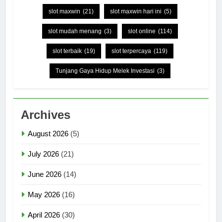
slot maxwin
(21)
slot maxwin hari ini
(5)
slot mudah menang
(3)
slot online
(114)
slot terbaik
(19)
slot terpercaya
(119)
Tunjang Gaya Hidup Melek Investasi
(3)
Archives
August 2026
(5)
July 2026
(21)
June 2026
(14)
May 2026
(16)
April 2026
(30)