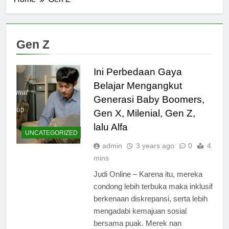
Gen Z
Ini Perbedaan Gaya
Belajar Mengangkut
Generasi Baby Boomers,
Gen X, Milenial, Gen Z,
lalu Alfa
UNCATEGORIZED
admin
3 years ago
0
4
mins
Judi Online – Karena itu, mereka
condong lebih terbuka maka inklusif
berkenaan diskrepansi, serta lebih
mengadabi kemajuan sosial
bersama puak. Merek nan