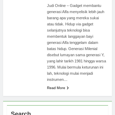
Judi Online – Gadget membantu
generasi Alfa menyelisik lebih jauh
barang apa yang mereka sukai
atau tidak. Hidup via gadget
selanjutnya teknologi bisa
membentuk langgayan bayi
generasi Alfa tenggelam dalam
batas hidup. Generasi Milenial
disebut lumayan sama generasi Y,
yang lahir tarikh 1981 hingga warsa
1996. Mulai bermula keturunan ini
lah, teknologi mulai menjadi
instrumen…
Read More
Search