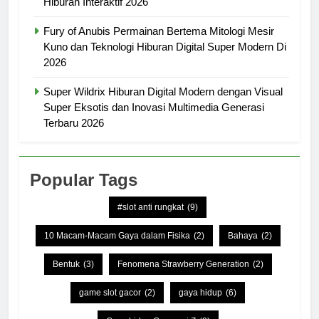
Hiburan Interaktif 2026
Fury of Anubis Permainan Bertema Mitologi Mesir
Kuno dan Teknologi Hiburan Digital Super Modern Di
2026
Super Wildrix Hiburan Digital Modern dengan Visual
Super Eksotis dan Inovasi Multimedia Generasi
Terbaru 2026
Popular Tags
#slot anti rungkat
(9)
10 Macam-Macam Gaya dalam Fisika
(2)
Bahaya
(2)
Bentuk
(3)
Fenomena Strawberry Generation
(2)
game slot gacor
(2)
gaya hidup
(6)