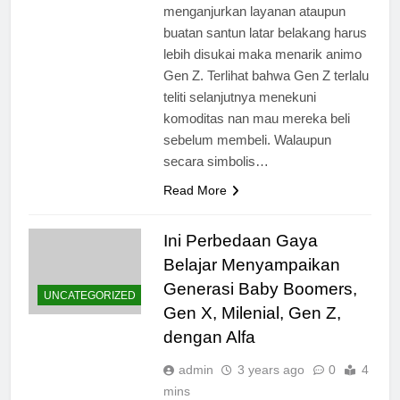
menganjurkan layanan ataupun
buatan santun latar belakang harus
lebih disukai maka menarik animo
Gen Z. Terlihat bahwa Gen Z terlalu
teliti selanjutnya menekuni
komoditas nan mau mereka beli
sebelum membeli. Walaupun
secara simbolis…
Read More
Ini Perbedaan Gaya
Belajar Menyampaikan
Generasi Baby Boomers,
UNCATEGORIZED
Gen X, Milenial, Gen Z,
dengan Alfa
admin
3 years ago
0
4
mins