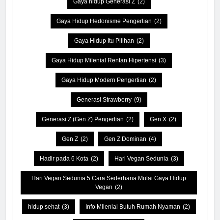
Gaya hidup Generasi Z
(2)
Gaya Hidup Hedonisme Pengertian
(2)
Gaya Hidup Itu Pilihan
(2)
Gaya Hidup Milenial Rentan Hipertensi
(3)
Gaya Hidup Modern Pengertian
(2)
Generasi Strawberry
(9)
Generasi Z (Gen Z) Pengertian
(2)
Gen X
(2)
Gen Z
(2)
Gen Z Dominan
(4)
Hadir pada 6 Kota
(2)
Hari Vegan Sedunia
(3)
Hari Vegan Sedunia 5 Cara Sederhana Mulai Gaya Hidup
Vegan
(2)
hidup sehat
(3)
Info Milenial Butuh Rumah Nyaman
(2)