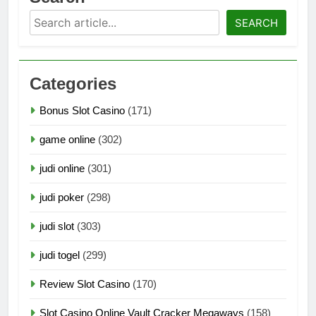
Search
SEARCH
Categories
Bonus Slot Casino
(171)
game online
(302)
judi online
(301)
judi poker
(298)
judi slot
(303)
judi togel
(299)
Review Slot Casino
(170)
Slot Casino Online Vault Cracker Megaways
(158)