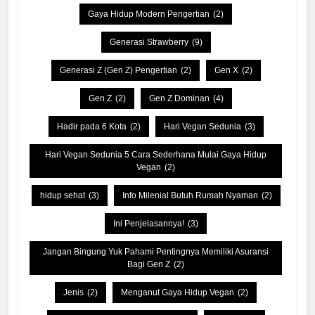
Gaya Hidup Modern Pengertian
(2)
Generasi Strawberry
(9)
Generasi Z (Gen Z) Pengertian
(2)
Gen X
(2)
Gen Z
(2)
Gen Z Dominan
(4)
Hadir pada 6 Kota
(2)
Hari Vegan Sedunia
(3)
Hari Vegan Sedunia 5 Cara Sederhana Mulai Gaya Hidup
Vegan
(2)
hidup sehat
(3)
Info Milenial Butuh Rumah Nyaman
(2)
Ini Penjelasannya!
(3)
Jangan Bingung Yuk Pahami Pentingnya Memiliki Asuransi
Bagi Gen Z
(2)
Jenis
(2)
Menganut Gaya Hidup Vegan
(2)