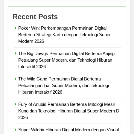
Recent Posts
Poker Win: Perkembangan Permainan Digital
Bertema Strategi Kartu dengan Teknologi Super
Modern 2026
The Big Dawgs Permainan Digital Bertema Anjing
Petualang Super Modern, dan Teknologi Hiburan
Interaktif 2026
The Wild Gang Permainan Digital Bertema
Petualangan Liar Super Modern, dan Teknologi
Hiburan Interaktif 2026
Fury of Anubis Permainan Bertema Mitologi Mesir
Kuno dan Teknologi Hiburan Digital Super Modern Di
2026
Super Wildrix Hiburan Digital Modern dengan Visual