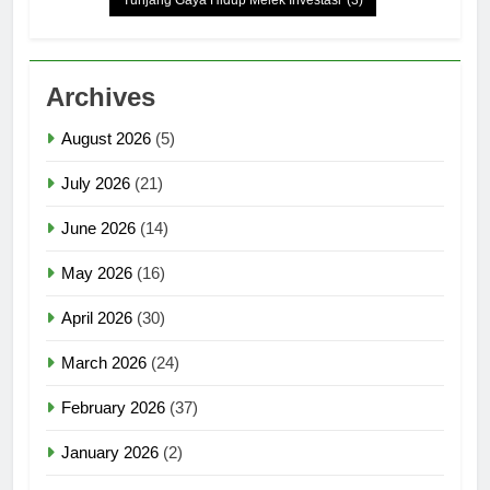
Tunjang Gaya Hidup Melek Investasi
(3)
Archives
August 2026
(5)
July 2026
(21)
June 2026
(14)
May 2026
(16)
April 2026
(30)
March 2026
(24)
February 2026
(37)
January 2026
(2)