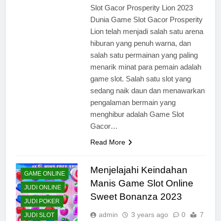
Slot Gacor Prosperity Lion 2023
Dunia Game Slot Gacor Prosperity
Lion telah menjadi salah satu arena
hiburan yang penuh warna, dan
salah satu permainan yang paling
menarik minat para pemain adalah
game slot. Salah satu slot yang
sedang naik daun dan menawarkan
pengalaman bermain yang
menghibur adalah Game Slot
Gacor…
Read More
Menjelajahi Keindahan
GAME ONLINE
Manis Game Slot Online
JUDI ONLINE
Sweet Bonanza 2023
JUDI POKER
admin
3 years ago
0
7
JUDI SLOT