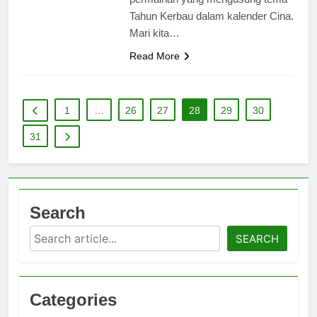
Tahun Kerbau dalam kalender Cina.
Mari kita…
Read More
1
…
26
27
28
29
30
31
Search
Search
SEARCH
Categories