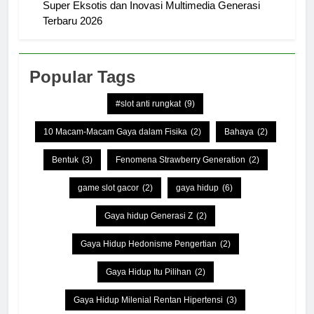
Super Eksotis dan Inovasi Multimedia Generasi
Terbaru 2026
Popular Tags
#slot anti rungkat
(9)
10 Macam-Macam Gaya dalam Fisika
(2)
Bahaya
(2)
Bentuk
(3)
Fenomena Strawberry Generation
(2)
game slot gacor
(2)
gaya hidup
(6)
Gaya hidup Generasi Z
(2)
Gaya Hidup Hedonisme Pengertian
(2)
Gaya Hidup Itu Pilihan
(2)
Gaya Hidup Milenial Rentan Hipertensi
(3)