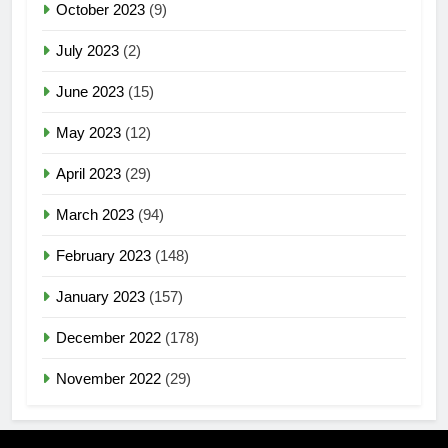
October 2023
(9)
July 2023
(2)
June 2023
(15)
May 2023
(12)
April 2023
(29)
March 2023
(94)
February 2023
(148)
January 2023
(157)
December 2022
(178)
November 2022
(29)