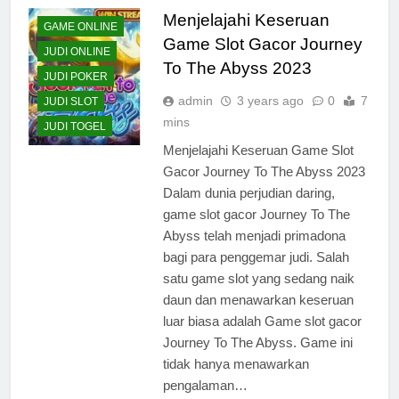
Menjelajahi Keseruan
GAME ONLINE
Game Slot Gacor Journey
JUDI ONLINE
To The Abyss 2023
JUDI POKER
admin
3 years ago
0
7
JUDI SLOT
mins
JUDI TOGEL
Menjelajahi Keseruan Game Slot
Gacor Journey To The Abyss 2023
Dalam dunia perjudian daring,
game slot gacor Journey To The
Abyss telah menjadi primadona
bagi para penggemar judi. Salah
satu game slot yang sedang naik
daun dan menawarkan keseruan
luar biasa adalah Game slot gacor
Journey To The Abyss. Game ini
tidak hanya menawarkan
pengalaman…