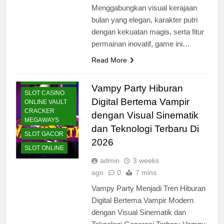
Menggabungkan visual kerajaan
JUDI ONLINE
bulan yang elegan, karakter putri
JUDI POKER
dengan kekuatan magis, serta fitur
JUDI SLOT
permainan inovatif, game ini…
JUDI TOGEL
Read More
REVIEW SLOT
CASINO
Vampy Party Hiburan
SLOT CASINO
Digital Bertema Vampir
ONLINE VAULT
CRACKER
dengan Visual Sinematik
MEGAWAYS
dan Teknologi Terbaru Di
SLOT GACOR
2026
SLOT ONLINE
admin
3 weeks
ago
0
7 mins
Vampy Party Menjadi Tren Hiburan
Digital Bertema Vampir Modern
dengan Visual Sinematik dan