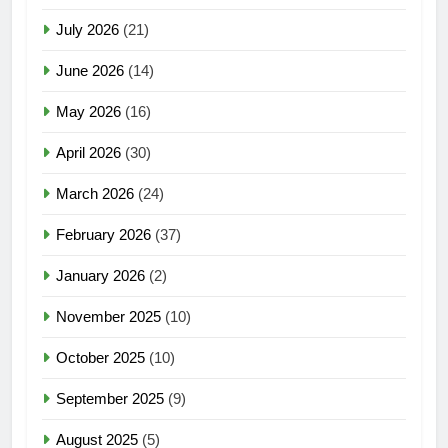
July 2026
(21)
June 2026
(14)
May 2026
(16)
April 2026
(30)
March 2026
(24)
February 2026
(37)
January 2026
(2)
November 2025
(10)
October 2025
(10)
September 2025
(9)
August 2025
(5)