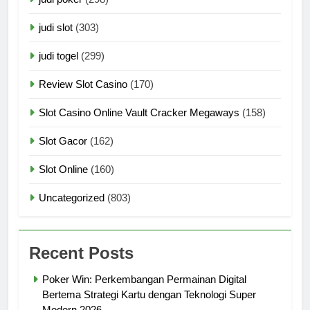
judi slot
(303)
judi togel
(299)
Review Slot Casino
(170)
Slot Casino Online Vault Cracker Megaways
(158)
Slot Gacor
(162)
Slot Online
(160)
Uncategorized
(803)
Recent Posts
Poker Win: Perkembangan Permainan Digital
Bertema Strategi Kartu dengan Teknologi Super
Modern 2026