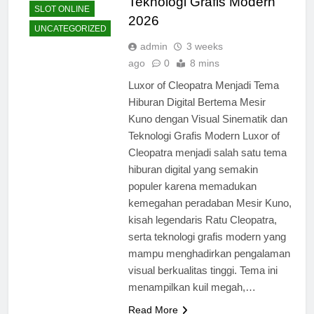
Teknologi Grafis Modern
SLOT ONLINE
2026
UNCATEGORIZED
admin
3 weeks
ago
0
8 mins
Luxor of Cleopatra Menjadi Tema
Hiburan Digital Bertema Mesir
Kuno dengan Visual Sinematik dan
Teknologi Grafis Modern Luxor of
Cleopatra menjadi salah satu tema
hiburan digital yang semakin
BONUS SLOT
populer karena memadukan
CASINO
kemegahan peradaban Mesir Kuno,
GAME ONLINE
kisah legendaris Ratu Cleopatra,
JUDI ONLINE
serta teknologi grafis modern yang
JUDI POKER
mampu menghadirkan pengalaman
JUDI SLOT
visual berkualitas tinggi. Tema ini
JUDI TOGEL
menampilkan kuil megah,…
REVIEW SLOT
Read More