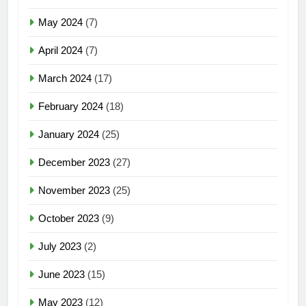
May 2024
(7)
April 2024
(7)
March 2024
(17)
February 2024
(18)
January 2024
(25)
December 2023
(27)
November 2023
(25)
October 2023
(9)
July 2023
(2)
June 2023
(15)
May 2023
(12)