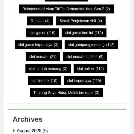
Rekomendasi Akun TikTok Bermanfaat buat Gen Z
(2)
Remaja
(4)
Simak Penjelasan Ahli
(4)
slot gacor
(118)
slot gacor hari ini
(112)
slot gacor terpercaya
(3)
slot gampang menang
(113)
slot maxwin
(21)
slot maxwin hari ini
(5)
slot mudah menang
(3)
slot online
(114)
slot terbaik
(19)
slot terpercaya
(119)
Tunjang Gaya Hidup Melek Investasi
(3)
Archives
August 2026
(5)