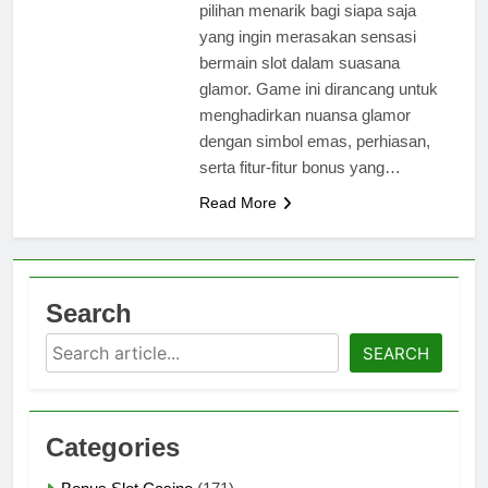
pilihan menarik bagi siapa saja
yang ingin merasakan sensasi
bermain slot dalam suasana
glamor. Game ini dirancang untuk
menghadirkan nuansa glamor
dengan simbol emas, perhiasan,
serta fitur-fitur bonus yang…
Read More
Search
Search
SEARCH
Categories