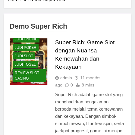
BONUS SLOT
CASINO
Demo Super Rich
GAME ONLINE
JUDI ONLINE
Super Rich: Game Slot
JUDI POKER
dengan Nuansa
JUDI SLOT
Kemewahan dan
JUDI TOGEL
Kekayaan
REVIEW SLOT
admin
11 months
CASINO
ago
0
8 mins
Super Rich adalah game slot yang
menghadirkan pengalaman
berbeda melalui tema kemewahan
dan kekayaan. Dengan simbol-
simbol mewah, fitur free spin, serta
jackpot progresif, game ini menjadi