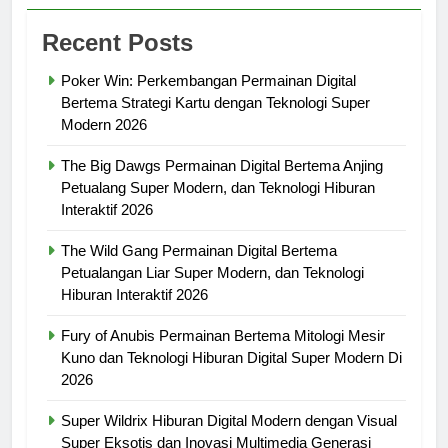
Recent Posts
Poker Win: Perkembangan Permainan Digital
Bertema Strategi Kartu dengan Teknologi Super
Modern 2026
The Big Dawgs Permainan Digital Bertema Anjing
Petualang Super Modern, dan Teknologi Hiburan
Interaktif 2026
The Wild Gang Permainan Digital Bertema
Petualangan Liar Super Modern, dan Teknologi
Hiburan Interaktif 2026
Fury of Anubis Permainan Bertema Mitologi Mesir
Kuno dan Teknologi Hiburan Digital Super Modern Di
2026
Super Wildrix Hiburan Digital Modern dengan Visual
Super Eksotis dan Inovasi Multimedia Generasi