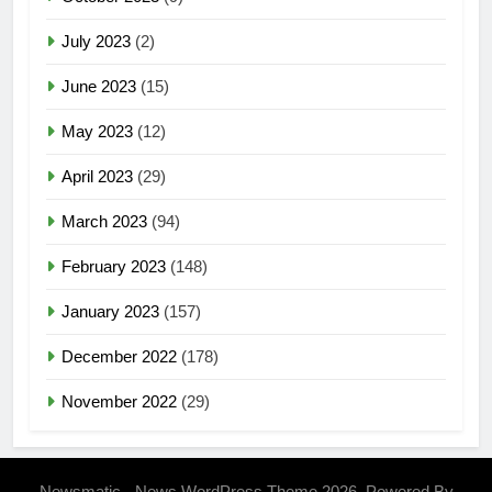
July 2023
(2)
June 2023
(15)
May 2023
(12)
April 2023
(29)
March 2023
(94)
February 2023
(148)
January 2023
(157)
December 2022
(178)
November 2022
(29)
Newsmatic - News WordPress Theme 2026. Powered By