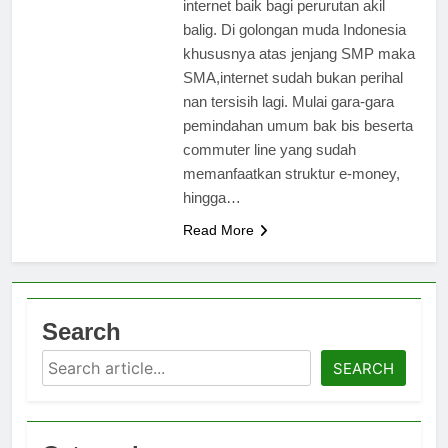
internet baik bagi perurutan akil
balig. Di golongan muda Indonesia
khususnya atas jenjang SMP maka
SMA,internet sudah bukan perihal
nan tersisih lagi. Mulai gara-gara
pemindahan umum bak bis beserta
commuter line yang sudah
memanfaatkan struktur e-money,
hingga…
Read More
Search
Search
SEARCH