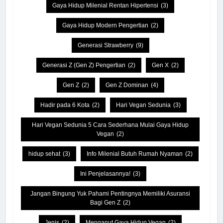
Gaya Hidup Milenial Rentan Hipertensi
(3)
Gaya Hidup Modern Pengertian
(2)
Generasi Strawberry
(9)
Generasi Z (Gen Z) Pengertian
(2)
Gen X
(2)
Gen Z
(2)
Gen Z Dominan
(4)
Hadir pada 6 Kota
(2)
Hari Vegan Sedunia
(3)
Hari Vegan Sedunia 5 Cara Sederhana Mulai Gaya Hidup
Vegan
(2)
hidup sehat
(3)
Info Milenial Butuh Rumah Nyaman
(2)
Ini Penjelasannya!
(3)
Jangan Bingung Yuk Pahami Pentingnya Memiliki Asuransi
Bagi Gen Z
(2)
Jenis
(2)
Menganut Gaya Hidup Vegan
(2)