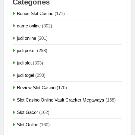
Categories
Bonus Slot Casino
(171)
game online
(302)
judi online
(301)
judi poker
(298)
judi slot
(303)
judi togel
(299)
Review Slot Casino
(170)
Slot Casino Online Vault Cracker Megaways
(158)
Slot Gacor
(162)
Slot Online
(160)