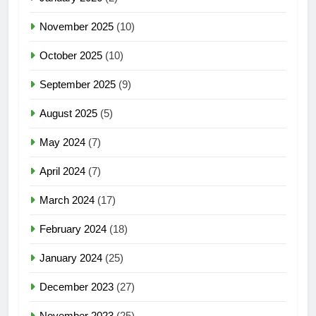
November 2025
(10)
October 2025
(10)
September 2025
(9)
August 2025
(5)
May 2024
(7)
April 2024
(7)
March 2024
(17)
February 2024
(18)
January 2024
(25)
December 2023
(27)
November 2023
(25)