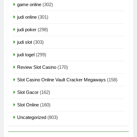
game online
(302)
judi online
(301)
judi poker
(298)
judi slot
(303)
judi togel
(299)
Review Slot Casino
(170)
Slot Casino Online Vault Cracker Megaways
(158)
Slot Gacor
(162)
Slot Online
(160)
Uncategorized
(803)