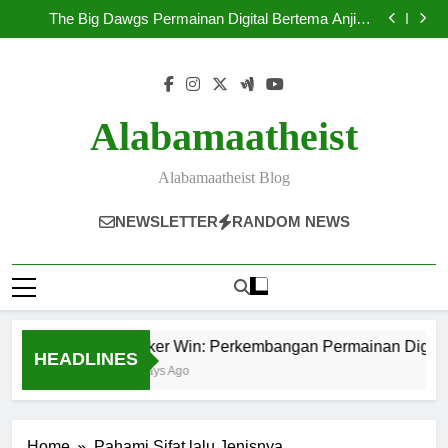
Poker Win: Perkembangan Permainan Digital Bertema
Skip
2026
Strategi Kartu dengan Teknologi Super Modern 2026
The Big Dawgs Permainan Digital Bertema Anjing
to
Petualang Super Modern, dan Teknologi Hiburan
The Wild Gang Permainan Digital Bertema
Interaktif 2026
Petualangan Liar Super Modern, dan Teknologi Hiburan
Fury of Anubis Permainan Bertema Mitologi Mesir
content
Interaktif 2026
Kuno dan Teknologi Hiburan Digital Super Modern Di
Poker Win: Perkembangan Permainan Digital Bertema
2026
Strategi Kartu dengan Teknologi Super Modern 2026
The Big Dawgs Permainan Digital Bertema Anjing
Petualang Super Modern, dan Teknologi Hiburan
The Wild Gang Permainan Digital Bertema
Alabamaatheist
Interaktif 2026
Petualangan Liar Super Modern, dan Teknologi Hiburan
Fury of Anubis Permainan Bertema Mitologi Mesir
Interaktif 2026
Kuno dan Teknologi Hiburan Digital Super Modern Di
2026
Alabamaatheist Blog
NEWSLETTER
RANDOM NEWS
Poker Win: Perkembangan Permainan Digital 
HEADLINES
4 Days Ago
Home
Pahami Sifat lalu Jenisnya