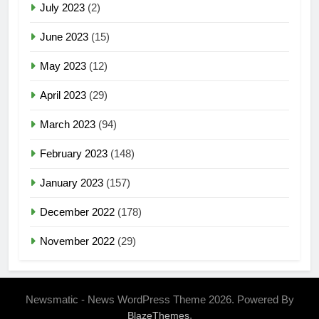
July 2023
(2)
June 2023
(15)
May 2023
(12)
April 2023
(29)
March 2023
(94)
February 2023
(148)
January 2023
(157)
December 2022
(178)
November 2022
(29)
Newsmatic - News WordPress Theme 2026. Powered By
.
BlazeThemes