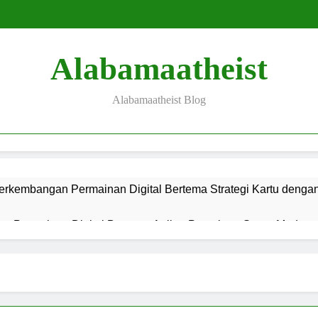
Alabamaatheist
Alabamaatheist Blog
erkembangan Permainan Digital Bertema Strategi Kartu denga
s Permainan Digital Bertema Anjing Petualang Super Modern, d
g Permainan Digital Bertema Petualangan Liar Super Modern, d
is Permainan Bertema Mitologi Mesir Kuno dan Teknologi Hibur