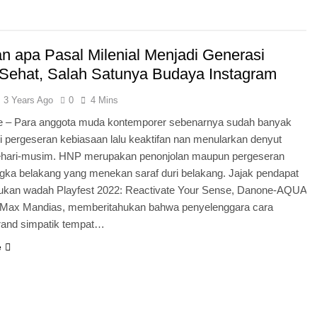
x Hiburan Digital Modern dengan Visual Super Eksotis dan Inov
e Hiburan Digital Super Modern dengan Nuansa Kuda dan Tekno
an apa Pasal Milenial Menjadi Generasi
 Sehat, Salah Satunya Budaya Instagram
onanza Hiburan Digital Super Modern dengan Visual Permen d
3 Years Ago
0
4 Mins
r Hiburan Digital Modern dengan Tema Petualangan dan Teknol
ne – Para anggota muda kontemporer sebenarnya sudah banyak
 pergeseran kebiasaan lalu keaktifan nan menularkan denyut
buran Digital Modern dengan Konsep Keberuntungan dan Tekno
hari-musim. HNP merupakan penonjolan maupun pergeseran
ngka belakang yang menekan saraf duri belakang. Jajak pendapat
 Hiburan Digital Super Modern dengan Visual Fantasi Naga da
kukan wadah Playfest 2022: Reactivate Your Sense, Danone-AQUA
n Max Mandias, memberitahukan bahwa penyelenggara cara
and simpatik tempat…
e