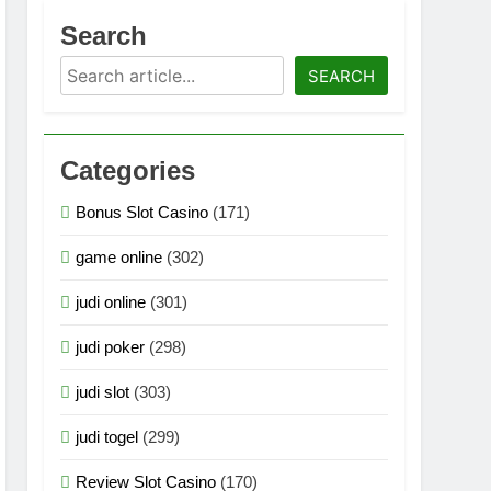
asi Multimedia Generasi Terbaru 2026
Search
Search
logi Grafis Generasi Terbaru 2026
SEARCH
an Teknologi Grafis Terbaru 2026
Categories
ogi Grafis Generasi Super Terbaru 2026
Bonus Slot Casino
(171)
logi Grafis Generasi Super Terbaru 2026
game online
(302)
n Teknologi Grafis Generasi Terbaru 2026
judi online
(301)
judi poker
(298)
judi slot
(303)
judi togel
(299)
Review Slot Casino
(170)