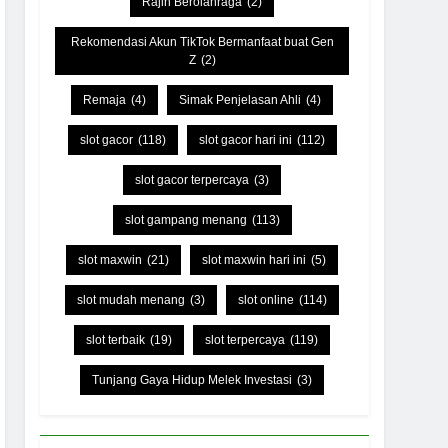
Rajin Berolahraga
(2)
Rekomendasi Akun TikTok Bermanfaat buat Gen
Z
(2)
Remaja
(4)
Simak Penjelasan Ahli
(4)
slot gacor
(118)
slot gacor hari ini
(112)
slot gacor terpercaya
(3)
slot gampang menang
(113)
slot maxwin
(21)
slot maxwin hari ini
(5)
slot mudah menang
(3)
slot online
(114)
slot terbaik
(19)
slot terpercaya
(119)
Tunjang Gaya Hidup Melek Investasi
(3)