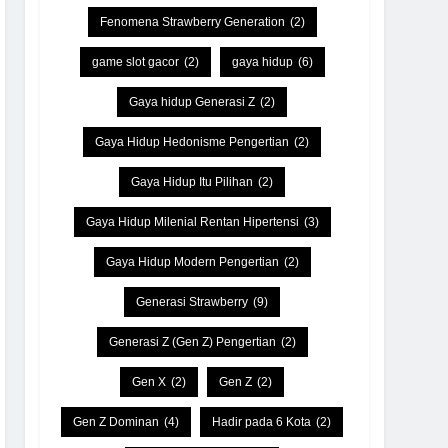
Fenomena Strawberry Generation
(2)
game slot gacor
(2)
gaya hidup
(6)
Gaya hidup Generasi Z
(2)
Gaya Hidup Hedonisme Pengertian
(2)
Gaya Hidup Itu Pilihan
(2)
Gaya Hidup Milenial Rentan Hipertensi
(3)
Gaya Hidup Modern Pengertian
(2)
Generasi Strawberry
(9)
Generasi Z (Gen Z) Pengertian
(2)
Gen X
(2)
Gen Z
(2)
Gen Z Dominan
(4)
Hadir pada 6 Kota
(2)