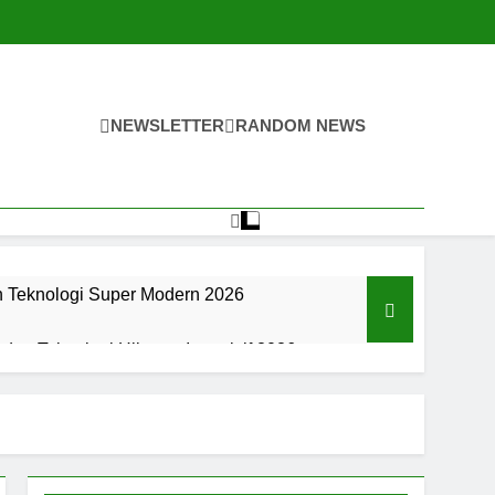
NEWSLETTER
RANDOM NEWS
n Teknologi Super Modern 2026
an Teknologi Hiburan Interaktif 2026
an Teknologi Hiburan Interaktif 2026
an Digital Super Modern Di 2026