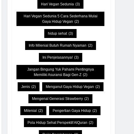
Hari Vegan Sedunia
(3)
Hari Vegan Sedunia 5 Cara Sederhana Mulai
Gaya Hidup Vegan
(2)
hidup sehat
(3)
Info Milenial Butuh Rumah Nyaman
(2)
Ini Penjelasannya!
(3)
Jangan Bingung Yuk Pahami Pentingnya
Memiliki Asuransi Bagi Gen Z
(2)
Jenis
(2)
Menganut Gaya Hidup Vegan
(2)
Mengenal Generasi Strawberry
(2)
Milenial
(2)
Pengertian Gaya Hidup
(2)
Pola Hidup Sehat Perspektif AlQuran
(2)