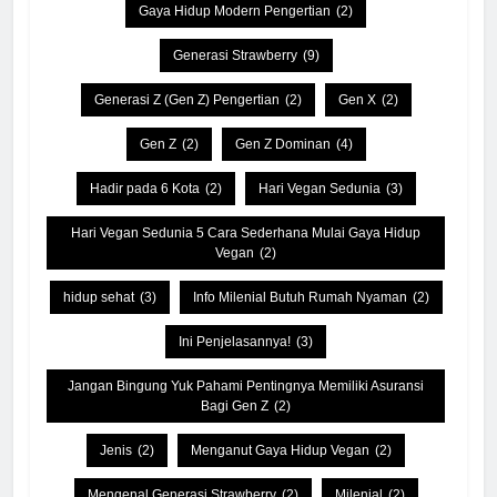
Gaya Hidup Modern Pengertian
(2)
Generasi Strawberry
(9)
Generasi Z (Gen Z) Pengertian
(2)
Gen X
(2)
Gen Z
(2)
Gen Z Dominan
(4)
Hadir pada 6 Kota
(2)
Hari Vegan Sedunia
(3)
Hari Vegan Sedunia 5 Cara Sederhana Mulai Gaya Hidup
Vegan
(2)
hidup sehat
(3)
Info Milenial Butuh Rumah Nyaman
(2)
Ini Penjelasannya!
(3)
Jangan Bingung Yuk Pahami Pentingnya Memiliki Asuransi
Bagi Gen Z
(2)
Jenis
(2)
Menganut Gaya Hidup Vegan
(2)
Mengenal Generasi Strawberry
(2)
Milenial
(2)