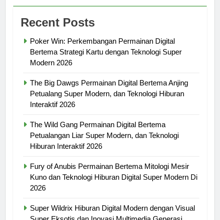
Recent Posts
Poker Win: Perkembangan Permainan Digital
Bertema Strategi Kartu dengan Teknologi Super
Modern 2026
The Big Dawgs Permainan Digital Bertema Anjing
Petualang Super Modern, dan Teknologi Hiburan
Interaktif 2026
The Wild Gang Permainan Digital Bertema
Petualangan Liar Super Modern, dan Teknologi
Hiburan Interaktif 2026
Fury of Anubis Permainan Bertema Mitologi Mesir
Kuno dan Teknologi Hiburan Digital Super Modern Di
2026
Super Wildrix Hiburan Digital Modern dengan Visual
Super Eksotis dan Inovasi Multimedia Generasi