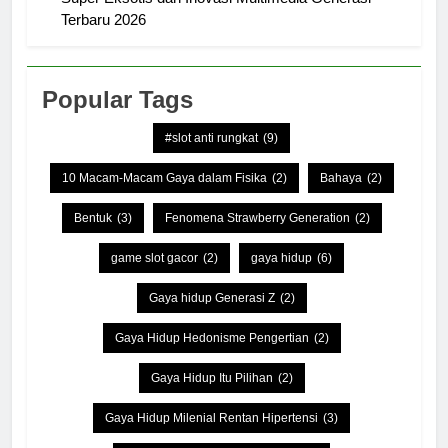
Terbaru 2026
Popular Tags
#slot anti rungkat
(9)
10 Macam-Macam Gaya dalam Fisika
(2)
Bahaya
(2)
Bentuk
(3)
Fenomena Strawberry Generation
(2)
game slot gacor
(2)
gaya hidup
(6)
Gaya hidup Generasi Z
(2)
Gaya Hidup Hedonisme Pengertian
(2)
Gaya Hidup Itu Pilihan
(2)
Gaya Hidup Milenial Rentan Hipertensi
(3)