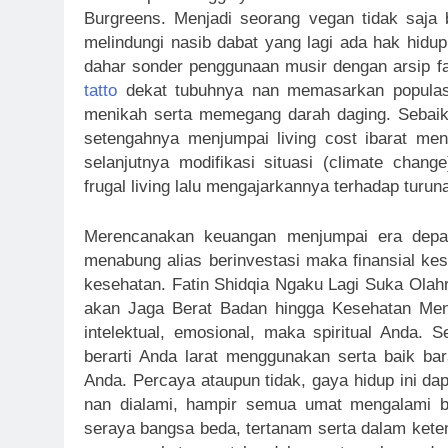
Burgreens. Menjadi seorang vegan tidak saja
melindungi nasib dabat yang lagi ada hak hidu
dahar sonder penggunaan musir dengan arsip f
tatto
dekat tubuhnya nan memasarkan populasi 
menikah serta memegang darah daging. Sebaikn
setengahnya menjumpai living cost ibarat men
selanjutnya modifikasi situasi (climate chan
frugal living lalu mengajarkannya terhadap turun
Merencanakan keuangan menjumpai era depa
menabung alias berinvestasi maka finansial k
kesehatan. Fatin Shidqia Ngaku Lagi Suka Olah
akan Jaga Berat Badan hingga Kesehatan Ment
intelektual, emosional, maka spiritual Anda. 
berarti Anda larat menggunakan serta baik bar
Anda. Percaya ataupun tidak, gaya hidup ini da
nan dialami, hampir semua umat mengalami b
seraya bangsa beda, tertanam serta dalam kete