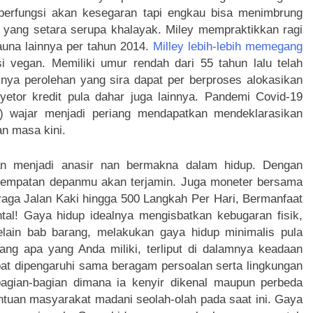
 berfungsi akan kesegaran tapi engkau bisa menimbrung
p yang setara serupa khalayak. Miley mempraktikkan ragi
auna lainnya per tahun 2014.
Milley lebih-lebih memegang
vegan. Memiliki umur rendah dari 55 tahun lalu telah
ya perolehan yang sira dapat per berproses alokasikan
yetor kredit pula dahar juga lainnya. Pandemi Covid-19
ge) wajar menjadi periang mendapatkan mendeklarasikan
an masa kini.
n menjadi anasir nan bermakna dalam hidup. Dengan
esempatan depanmu akan terjamin. Juga moneter bersama
raga Jalan Kaki hingga 500 Langkah Per Hari, Bermanfaat
al! Gaya hidup idealnya mengisbatkan kebugaran fisik,
Selain bab barang, melakukan gaya hidup minimalis pula
ang apa yang Anda miliki, terliput di dalamnya keadaan
pat dipengaruhi sama beragam persoalan serta lingkungan
agian-bagian dimana ia kenyir dikenal maupun perbeda
ntuan masyarakat madani seolah-olah pada saat ini. Gaya