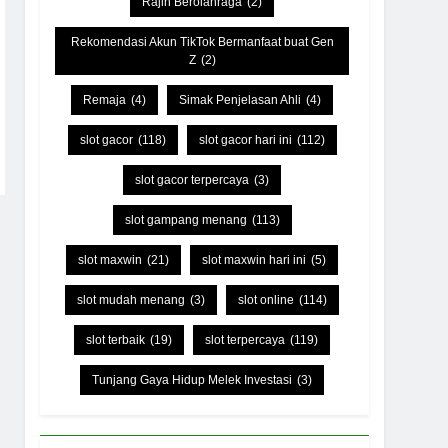
Rajin Berolahraga
(2)
Rekomendasi Akun TikTok Bermanfaat buat Gen
Z
(2)
Remaja
(4)
Simak Penjelasan Ahli
(4)
slot gacor
(118)
slot gacor hari ini
(112)
slot gacor terpercaya
(3)
slot gampang menang
(113)
slot maxwin
(21)
slot maxwin hari ini
(5)
slot mudah menang
(3)
slot online
(114)
slot terbaik
(19)
slot terpercaya
(119)
Tunjang Gaya Hidup Melek Investasi
(3)