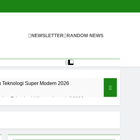
NEWSLETTER
RANDOM NEWS
n Teknologi Super Modern 2026
an Teknologi Hiburan Interaktif 2026
an Teknologi Hiburan Interaktif 2026
an Digital Super Modern Di 2026