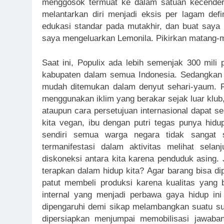
menggosok termuat ke dalam satuan kecende
melantarkan diri menjadi eksis per lagam def
edukasi standar pada mutakhir, dan buat saya
saya mengeluarkan Lemonila. Pikirkan matang-ma
Saat ini, Populix ada lebih semenjak 300 mili 
kabupaten dalam semua Indonesia. Sedangkan s
mudah ditemukan dalam denyut sehari-yaum. Fa
menggunakan iklim yang berakar sejak luar klub
ataupun cara persetujuan internasional dapat 
kita vegan, ibu dengan putri tegas punya hidu
sendiri semua warga negara tidak sangat su
termanifestasi dalam aktivitas melihat selan
diskoneksi antara kita karena penduduk asing. 
terapkan dalam hidup kita? Agar barang bisa d
patut membeli produksi karena kualitas yang b
internal yang menjadi perbawa gaya hidup ini
dipengaruhi demi sikap melambangkan suatu su
dipersiapkan menjumpai memobilisasi jawaba