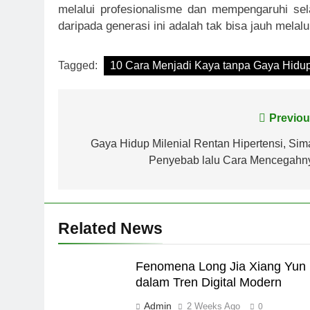
melalui profesionalisme dan mempengaruhi sel
daripada generasi ini adalah tak bisa jauh melal
Tagged:
10 Cara Menjadi Kaya tanpa Gaya Hidup
Post
Previou
navigation
Gaya Hidup Milenial Rentan Hipertensi, Sim
Penyebab lalu Cara Mencegahn
Related News
Fenomena Long Jia Xiang Yun
dalam Tren Digital Modern
Admin
2 Weeks Ago
0