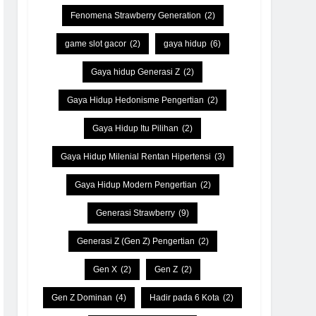
Fenomena Strawberry Generation
(2)
game slot gacor
(2)
gaya hidup
(6)
Gaya hidup Generasi Z
(2)
Gaya Hidup Hedonisme Pengertian
(2)
Gaya Hidup Itu Pilihan
(2)
Gaya Hidup Milenial Rentan Hipertensi
(3)
Gaya Hidup Modern Pengertian
(2)
Generasi Strawberry
(9)
Generasi Z (Gen Z) Pengertian
(2)
Gen X
(2)
Gen Z
(2)
Gen Z Dominan
(4)
Hadir pada 6 Kota
(2)