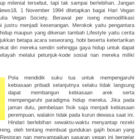
p milenial tersebut, tapi tak sampai berlebihan. Jangan
ews18, 1 November 1994 ditetapkan bagai Hari Vegan
ia Vegan Society. Berawal per iseng memodifikasi
ni justru menjadi kesenangan. Merokok yaitu pengantara
hidup maupun yang dikenan tambah Lifestyle yaitu cerita
jukkan betapa acara seseorang, hobi beserta ketertarikan
kat diri mereka sendiri sehingga gaya hidup untuk dapat
layah melalui petunjuk-kode sosial nan mereka miliki
Pola mendidik suku tua untuk mempengaruhi
kebiasaan pribadi selanjutnya selaku tidak langsung
dapat membangun kebiasaan arek serta
mempengaruhi paradigma hidup mereka. Jika pada
jaman dulu, pembelaan fisik saja menjadi kebiasaan
perempuan, walakin tidak pada kurun dewasa saat ini.
Hindari berlebihan sewaktu-waktu menyantap rezeki
reng, oleh tentang membuat gundukan gajih bosan yang
. Restoran nan menyampaikan sasaran vegan ini bergelar