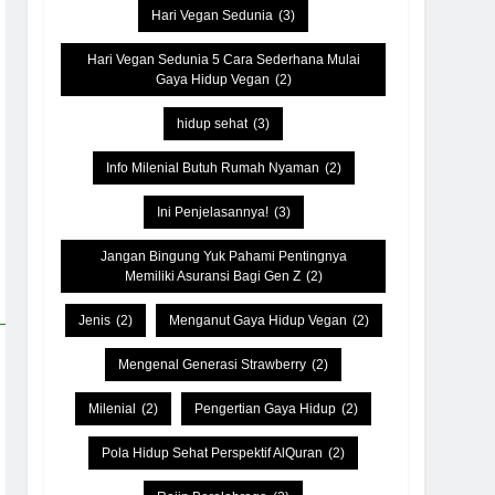
Hari Vegan Sedunia
(3)
Hari Vegan Sedunia 5 Cara Sederhana Mulai
Gaya Hidup Vegan
(2)
hidup sehat
(3)
Info Milenial Butuh Rumah Nyaman
(2)
Ini Penjelasannya!
(3)
Jangan Bingung Yuk Pahami Pentingnya
Memiliki Asuransi Bagi Gen Z
(2)
Jenis
(2)
Menganut Gaya Hidup Vegan
(2)
Mengenal Generasi Strawberry
(2)
Milenial
(2)
Pengertian Gaya Hidup
(2)
Pola Hidup Sehat Perspektif AlQuran
(2)