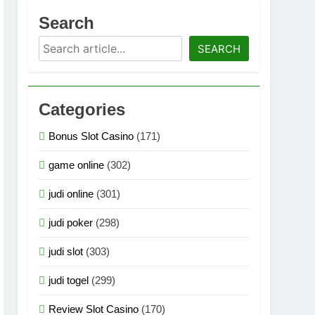
asi Multimedia Generasi Terbaru 2026
Search
Search
logi Grafis Generasi Terbaru 2026
SEARCH
an Teknologi Grafis Terbaru 2026
Categories
ogi Grafis Generasi Super Terbaru 2026
Bonus Slot Casino
(171)
logi Grafis Generasi Super Terbaru 2026
game online
(302)
n Teknologi Grafis Generasi Terbaru 2026
judi online
(301)
judi poker
(298)
judi slot
(303)
judi togel
(299)
Review Slot Casino
(170)