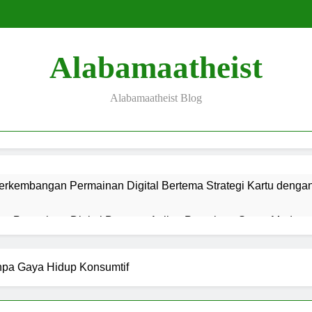
Alabamaatheist
Alabamaatheist Blog
erkembangan Permainan Digital Bertema Strategi Kartu denga
s Permainan Digital Bertema Anjing Petualang Super Modern, d
g Permainan Digital Bertema Petualangan Liar Super Modern, d
npa Gaya Hidup Konsumtif
is Permainan Bertema Mitologi Mesir Kuno dan Teknologi Hibur