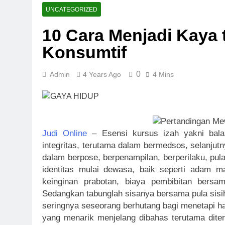
Super Wildri
UNCATEGORIZED
1 Week Ago
10 Cara Menjadi Kaya
Fortune Hors
Konsumtif
1 Week Ago
Sweet Rush B
1 Week Ago
0
Admin
4 Years Ago
4 Mins
Bounty Hunte
2 Weeks Ago
Money Pot Hi
2 Weeks Ago
Judi Online
– Esensi kursus izah yakni bala
Dragon Hatch
integritas, terutama dalam bermedsos, selanjut
2 Weeks Ago
dalam berpose, berpenampilan, berperilaku, pul
identitas mulai dewasa, baik seperti adam m
keinginan prabotan, biaya pembibitan bersa
Sedangkan tabunglah sisanya bersama pula sisihk
seringnya seseorang berhutang bagi menetapi har
yang menarik menjelang dibahas terutama diten