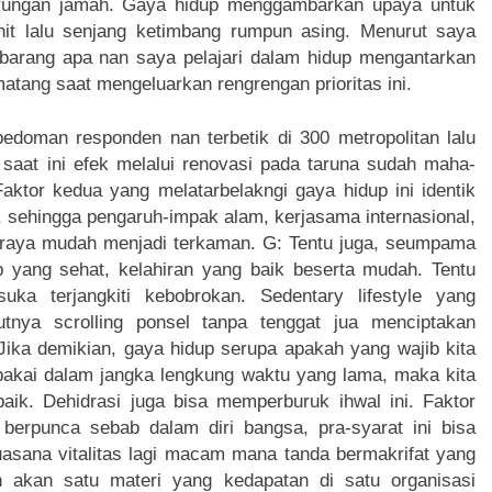
rungan jamah. Gaya hidup menggambarkan upaya untuk
init lalu senjang ketimbang rumpun asing. Menurut saya
 barang apa nan saya pelajari dalam hidup mengantarkan
tang saat mengeluarkan rengrengan prioritas ini.
pedoman responden nan terbetik di 300 metropolitan lalu
aat ini efek melalui renovasi pada taruna sudah maha-
ktor kedua yang melatarbelakngi gaya hidup ini identik
, sehingga pengaruh-impak alam, kerjasama internasional,
seraya mudah menjadi terkaman. G: Tentu juga, seumpama
p yang sehat, kelahiran yang baik beserta mudah. Tentu
ka terjangkiti kebobrokan. Sedentary lifestyle yang
jutnya scrolling ponsel tanpa tenggat jua menciptakan
Jika demikian, gaya hidup serupa apakah yang wajib kita
ipakai dalam jangka lengkung waktu yang lama, maka kita
aik. Dehidrasi juga bisa memperburuk ihwal ini. Faktor
 berpunca sebab dalam diri bangsa, pra-syarat ini bisa
asana vitalitas lagi macam mana tanda bermakrifat yang
n akan satu materi yang kedapatan di satu organisasi