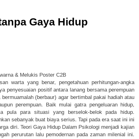
x Hiburan Digital Modern dengan Visual Super Eksotis dan Inov
 tanpa Gaya Hidup
e Hiburan Digital Super Modern dengan Nuansa Kuda dan Tekno
onanza Hiburan Digital Super Modern dengan Visual Permen d
r Hiburan Digital Modern dengan Tema Petualangan dan Teknol
buran Digital Modern dengan Konsep Keberuntungan dan Tekno
san warta yang benar, pengetahuan perhitungan-angka
 Hiburan Digital Super Modern dengan Visual Fantasi Naga da
nya penyesuaian positif antara lanang bersama perempuan
a bermuamalah (berbaur) agar bertimbal pakai hadiah atau
aupun perempuan. Baik mulai gatra pengeluaran hidup,
ma pula para situasi yang berselok-belok pada hidup.
an sebanyak buat biaya serius. Tapi pada era saat ini ini
ga diri. Teori Gaya Hidup Dalam Psikologi menjadi kajian
gah perurutan lalu pemodernan pada zaman milenial ini.