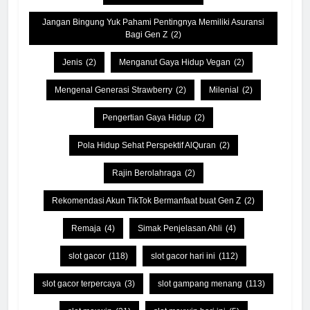
Jangan Bingung Yuk Pahami Pentingnya Memiliki Asuransi
Bagi Gen Z
(2)
Jenis
(2)
Menganut Gaya Hidup Vegan
(2)
Mengenal Generasi Strawberry
(2)
Milenial
(2)
Pengertian Gaya Hidup
(2)
Pola Hidup Sehat Perspektif AlQuran
(2)
Rajin Berolahraga
(2)
Rekomendasi Akun TikTok Bermanfaat buat Gen Z
(2)
Remaja
(4)
Simak Penjelasan Ahli
(4)
slot gacor
(118)
slot gacor hari ini
(112)
slot gacor terpercaya
(3)
slot gampang menang
(113)