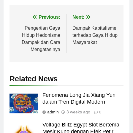
Post
Previous:
Next:
navigation
Pengertian Gaya
Dampak Kapitalisme
Hidup Hedonisme
terhadap Gaya Hidup
Dampak dan Cara
Masyarakat
Mengatasinya
Related News
Fenomena Long Jia Xiang Yun
dalam Tren Digital Modern
admin
3 weeks ago
0
Voltage Blitz Egypt Slot Bertema
Mesir Kuno dengan Efek Petir,