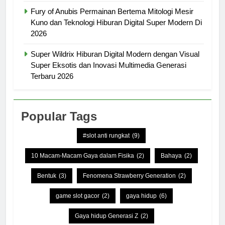
Fury of Anubis Permainan Bertema Mitologi Mesir
Kuno dan Teknologi Hiburan Digital Super Modern Di
2026
Super Wildrix Hiburan Digital Modern dengan Visual
Super Eksotis dan Inovasi Multimedia Generasi
Terbaru 2026
Popular Tags
#slot anti rungkat
(9)
10 Macam-Macam Gaya dalam Fisika
(2)
Bahaya
(2)
Bentuk
(3)
Fenomena Strawberry Generation
(2)
game slot gacor
(2)
gaya hidup
(6)
Gaya hidup Generasi Z
(2)