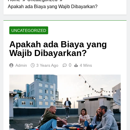
Apakah ada Biaya yang Wajib Dibayarkan?
UNCATEGORIZED
Apakah ada Biaya yang
Wajib Dibayarkan?
0
Admin
3 Years Ago
4 Mins