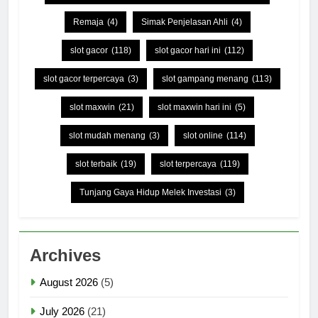
Remaja
(4)
Simak Penjelasan Ahli
(4)
slot gacor
(118)
slot gacor hari ini
(112)
slot gacor terpercaya
(3)
slot gampang menang
(113)
slot maxwin
(21)
slot maxwin hari ini
(5)
slot mudah menang
(3)
slot online
(114)
slot terbaik
(19)
slot terpercaya
(119)
Tunjang Gaya Hidup Melek Investasi
(3)
Archives
August 2026
(5)
July 2026
(21)