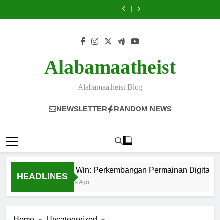
The
Fury
Skip
Anubis
Perkembangan
Dawgs
Gang
Anubis
Perkembangan
Dawgs
Wild
of
Permainan
Permainan
Permainan
Permainan
Permainan
Permainan
Permainan
Gang
Anubis
to
Bertema
Digital
Digital
Digital
Bertema
Digital
Digital
Permainan
Permainan
content
Mitologi
Bertema
Bertema
Bertema
Mitologi
Bertema
Bertema
Digital
Bertema
Mesir
Strategi
Anjing
Petualangan
Mesir
Strategi
Anjing
Bertema
Mitologi
Kuno
Kartu
Petualang
Liar
Kuno
Kartu
Petualang
Petualangan
Mesir
dan
dengan
Super
Super
dan
dengan
Super
Liar
Kuno
Alabamaatheist
Teknologi
Teknologi
Modern,
Modern,
Teknologi
Teknologi
Modern,
Super
dan
Hiburan
Super
dan
dan
Hiburan
Super
dan
Modern,
Teknologi
Digital
Modern
Teknologi
Teknologi
Digital
Modern
Teknologi
dan
Hiburan
Super
2026
Hiburan
Hiburan
Super
2026
Hiburan
Teknologi
Alabamaatheist Blog
Digital
Modern
Interaktif
Interaktif
Modern
Interaktif
Hiburan
Super
Di
2026
2026
Di
2026
Interaktif
Modern
NEWSLETTER
RANDOM NEWS
2026
2026
2026
Di
2026
Poker Win: Perkembangan Permainan Digital Bert
HEADLINES
20 Hours Ago
Home
Uncategorized