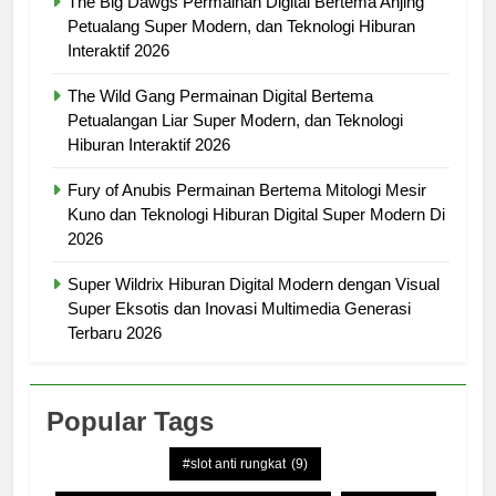
The Big Dawgs Permainan Digital Bertema Anjing
Petualang Super Modern, dan Teknologi Hiburan
Interaktif 2026
The Wild Gang Permainan Digital Bertema
Petualangan Liar Super Modern, dan Teknologi
Hiburan Interaktif 2026
Fury of Anubis Permainan Bertema Mitologi Mesir
Kuno dan Teknologi Hiburan Digital Super Modern Di
2026
Super Wildrix Hiburan Digital Modern dengan Visual
Super Eksotis dan Inovasi Multimedia Generasi
Terbaru 2026
Popular Tags
#slot anti rungkat
(9)