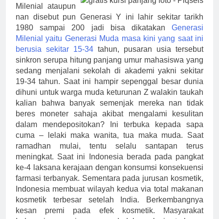
Milenial ataupun
nan disebut pun Generasi Y ini lahir sekitar tarikh
1980 sampai 200 jadi bisa dikatakan
Generasi
Milenial yaitu Generasi Muda masa kini yang saat ini
berusia sekitar 15-34
tahun, pusaran usia tersebut
sinkron serupa hitung panjang umur mahasiswa yang
sedang menjalani sekolah di akademi yakni sekitar
19-34 tahun. Saat ini hampir sepenggal besar dunia
dihuni untuk warga muda keturunan Z walakin taukah
kalian bahwa banyak semenjak mereka nan tidak
beres moneter sahaja akibat mengalami kesulitan
dalam mendepositokan? Ini terbuka kepada sapa
cuma – lelaki maka wanita, tua maka muda. Saat
ramadhan mulai, tentu selalu santapan terus
meningkat. Saat ini Indonesia berada pada pangkat
ke-4 laksana kerajaan dengan konsumsi konsekuensi
farmasi terbanyak. Sementara pada jurusan kosmetik,
Indonesia membuat wilayah kedua via total makanan
kosmetik terbesar setelah India. Berkembangnya
kesan premi pada efek kosmetik. Masyarakat