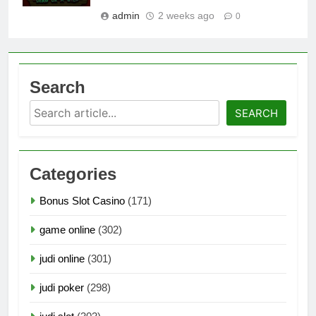
admin
2 weeks ago
0
Search
Search
SEARCH
Categories
Bonus Slot Casino
(171)
game online
(302)
judi online
(301)
judi poker
(298)