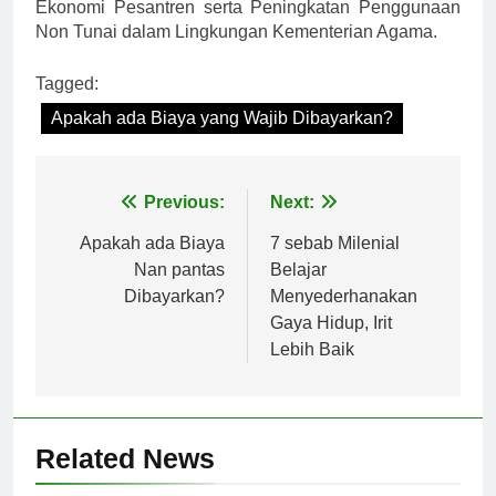
Ekonomi Pesantren serta Peningkatan Penggunaan
Non Tunai dalam Lingkungan Kementerian Agama.
Tagged:
Apakah ada Biaya yang Wajib Dibayarkan?
Post
Previous:
Next:
navigation
Apakah ada Biaya
7 sebab Milenial
Nan pantas
Belajar
Dibayarkan?
Menyederhanakan
Gaya Hidup, Irit
Lebih Baik
Related News