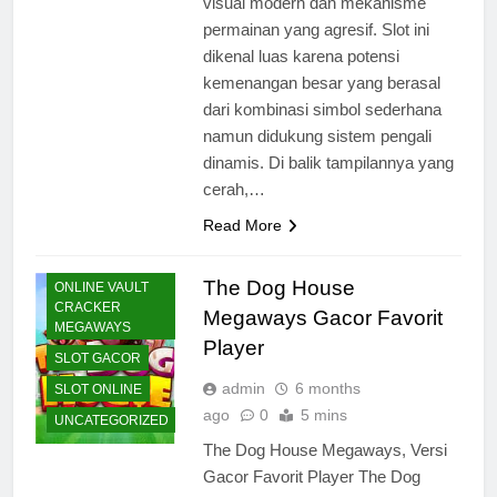
visual modern dan mekanisme
BONUS SLOT
permainan yang agresif. Slot ini
CASINO
dikenal luas karena potensi
GAME ONLINE
kemenangan besar yang berasal
JUDI ONLINE
dari kombinasi simbol sederhana
JUDI POKER
namun didukung sistem pengali
JUDI SLOT
dinamis. Di balik tampilannya yang
JUDI TOGEL
cerah,…
REVIEW SLOT
Read More
CASINO
SLOT CASINO
The Dog House
ONLINE VAULT
CRACKER
Megaways Gacor Favorit
MEGAWAYS
Player
SLOT GACOR
admin
6 months
SLOT ONLINE
ago
0
5 mins
UNCATEGORIZED
The Dog House Megaways, Versi
Gacor Favorit Player The Dog