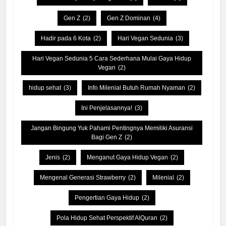
Gen Z
(2)
Gen Z Dominan
(4)
Hadir pada 6 Kota
(2)
Hari Vegan Sedunia
(3)
Hari Vegan Sedunia 5 Cara Sederhana Mulai Gaya Hidup
Vegan
(2)
hidup sehat
(3)
Info Milenial Butuh Rumah Nyaman
(2)
Ini Penjelasannya!
(3)
Jangan Bingung Yuk Pahami Pentingnya Memiliki Asuransi
Bagi Gen Z
(2)
Jenis
(2)
Menganut Gaya Hidup Vegan
(2)
Mengenal Generasi Strawberry
(2)
Milenial
(2)
Pengertian Gaya Hidup
(2)
Pola Hidup Sehat Perspektif AlQuran
(2)