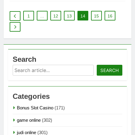
1
…
12
13
14
15
16
Search
Search
SEARCH
Categories
Bonus Slot Casino
(171)
game online
(302)
judi online
(301)