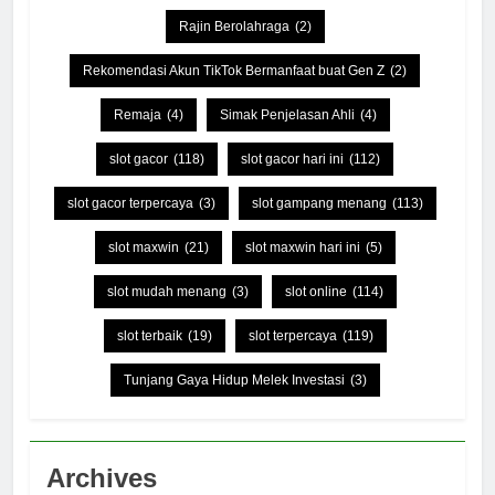
Rajin Berolahraga
(2)
Rekomendasi Akun TikTok Bermanfaat buat Gen Z
(2)
Remaja
(4)
Simak Penjelasan Ahli
(4)
slot gacor
(118)
slot gacor hari ini
(112)
slot gacor terpercaya
(3)
slot gampang menang
(113)
slot maxwin
(21)
slot maxwin hari ini
(5)
slot mudah menang
(3)
slot online
(114)
slot terbaik
(19)
slot terpercaya
(119)
Tunjang Gaya Hidup Melek Investasi
(3)
Archives