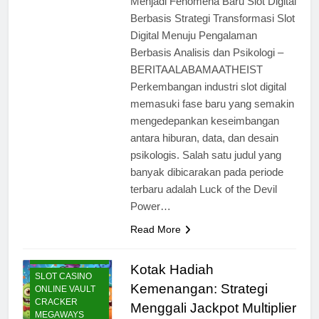
Menjadi Fenomena Baru Slot Digital
Berbasis Strategi Transformasi Slot
Digital Menuju Pengalaman
Berbasis Analisis dan Psikologi –
BERITAALABAMAATHEIST
Perkembangan industri slot digital
memasuki fase baru yang semakin
BONUS SLOT
mengedepankan keseimbangan
CASINO
antara hiburan, data, dan desain
GAME ONLINE
psikologis. Salah satu judul yang
JUDI ONLINE
banyak dibicarakan pada periode
JUDI POKER
terbaru adalah Luck of the Devil
JUDI SLOT
Power…
JUDI TOGEL
Read More
REVIEW SLOT
CASINO
Kotak Hadiah
SLOT CASINO
Kemenangan: Strategi
ONLINE VAULT
CRACKER
Menggali Jackpot Multiplier
MEGAWAYS