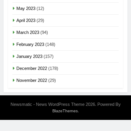
May 2023
(12)
April 2023
(29)
March 2023
(94)
February 2023
(148)
January 2023
(157)
December 2022
(178)
November 2022
(29)
Newsmatic - News WordPress Theme 2026. Powered By
.
BlazeThemes