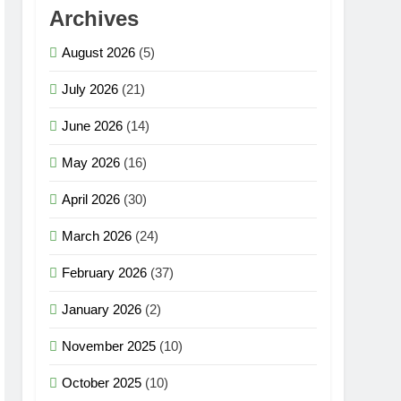
Archives
August 2026
(5)
July 2026
(21)
June 2026
(14)
May 2026
(16)
April 2026
(30)
March 2026
(24)
February 2026
(37)
January 2026
(2)
November 2025
(10)
October 2025
(10)