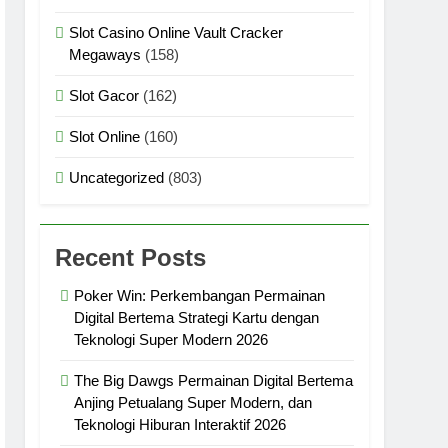
Slot Casino Online Vault Cracker
Megaways
(158)
Slot Gacor
(162)
Slot Online
(160)
Uncategorized
(803)
Recent Posts
Poker Win: Perkembangan Permainan
Digital Bertema Strategi Kartu dengan
Teknologi Super Modern 2026
The Big Dawgs Permainan Digital Bertema
Anjing Petualang Super Modern, dan
Teknologi Hiburan Interaktif 2026