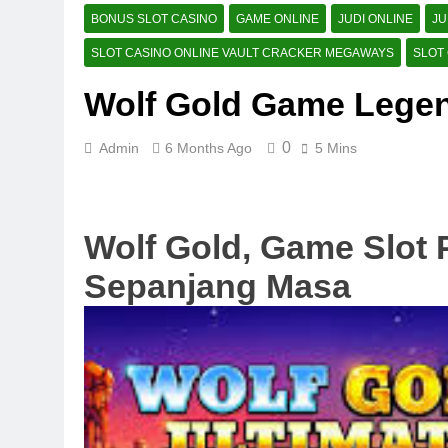
Super Wildri
BONUS SLOT CASINO
GAME ONLINE
JUDI ONLINE
JU
6 Days Ago
SLOT CASINO ONLINE VAULT CRACKER MEGAWAYS
SLOT
Fortune Hors
Wolf Gold Game Legen
1 Week Ago
Sweet Rush B
1 Week Ago
0
Admin
6 Months Ago
5 Mins
Bounty Hunte
1 Week Ago
Money Pot Hi
Wolf Gold, Game Slot 
1 Week Ago
Dragon Hatch
Sepanjang Masa
2 Weeks Ago