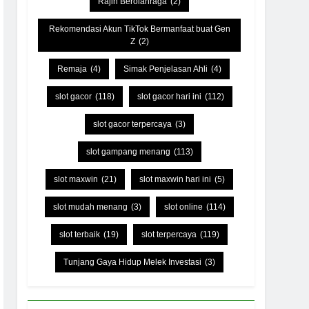
Rajin Berolahraga
(2)
Rekomendasi Akun TikTok Bermanfaat buat Gen
Z
(2)
Remaja
(4)
Simak Penjelasan Ahli
(4)
slot gacor
(118)
slot gacor hari ini
(112)
slot gacor terpercaya
(3)
slot gampang menang
(113)
slot maxwin
(21)
slot maxwin hari ini
(5)
slot mudah menang
(3)
slot online
(114)
slot terbaik
(19)
slot terpercaya
(119)
Tunjang Gaya Hidup Melek Investasi
(3)