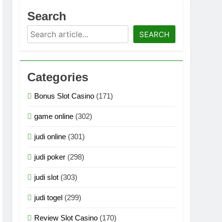
asi Multimedia Generasi Terbaru 2026
Search
Search
logi Grafis Generasi Terbaru 2026
SEARCH
an Teknologi Grafis Terbaru 2026
Categories
ogi Grafis Generasi Super Terbaru 2026
Bonus Slot Casino
(171)
logi Grafis Generasi Super Terbaru 2026
game online
(302)
n Teknologi Grafis Generasi Terbaru 2026
judi online
(301)
judi poker
(298)
judi slot
(303)
judi togel
(299)
Review Slot Casino
(170)