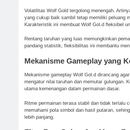
Volatilitas Wolf Gold tergolong menengah. Arti
yang cukup baik sambil tetap memiliki peluang m
Karakteristik ini membuat Wolf Gol.d fleksibel u
Rentang taruhan yang luas memungkinkan pemai
pandang statistik, fleksibilitas ini membantu meng
Mekanisme Gameplay yang K
Mekanisme gameplay Wolf Gol.d dirancang agar 
mengatur nilai taruhan dan memutar gulungan. K
utama kemenangan dalam permainan dasar.
Ritme permainan terasa stabil dan tidak terlalu
memahami pola simbol dan hasil putaran, sehi
lebih panjang.