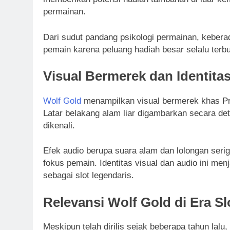
permainan.
Dari sudut pandang psikologi permainan, kebera
pemain karena peluang hadiah besar selalu terbu
Visual Bermerek dan Identita
Wolf Gold
menampilkan visual bermerek khas Pra
Latar belakang alam liar digambarkan secara de
dikenali.
Efek audio berupa suara alam dan lolongan ser
fokus pemain. Identitas visual dan audio ini me
sebagai slot legendaris.
Relevansi Wolf Gold di Era S
Meskipun telah dirilis sejak beberapa tahun lalu