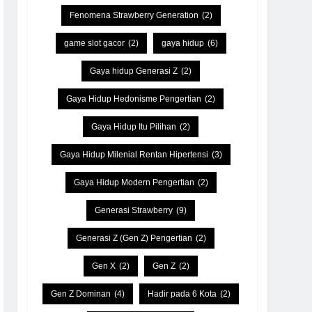
Fenomena Strawberry Generation
(2)
game slot gacor
(2)
gaya hidup
(6)
Gaya hidup Generasi Z
(2)
Gaya Hidup Hedonisme Pengertian
(2)
Gaya Hidup Itu Pilihan
(2)
Gaya Hidup Milenial Rentan Hipertensi
(3)
Gaya Hidup Modern Pengertian
(2)
Generasi Strawberry
(9)
Generasi Z (Gen Z) Pengertian
(2)
Gen X
(2)
Gen Z
(2)
Gen Z Dominan
(4)
Hadir pada 6 Kota
(2)