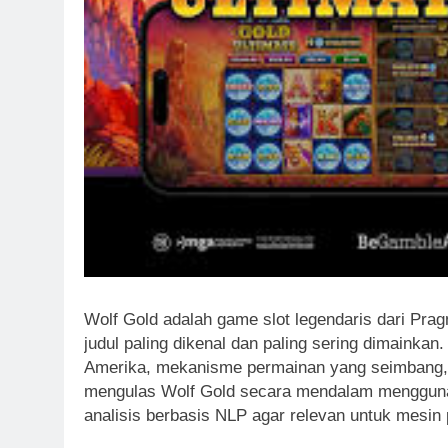
Wolf Gold adalah game slot legendaris dari Prag
judul paling dikenal dan paling sering dimainkan
Amerika, mekanisme permainan yang seimbang, sert
mengulas Wolf Gold secara mendalam menggunaka
analisis berbasis NLP agar relevan untuk mesin