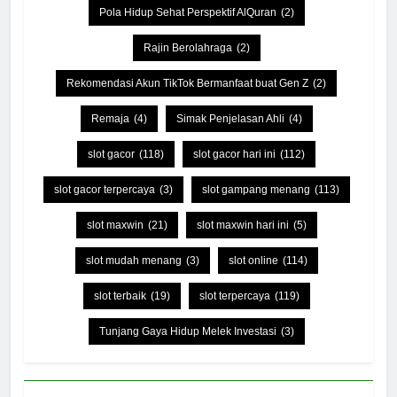
Pola Hidup Sehat Perspektif AlQuran
(2)
Rajin Berolahraga
(2)
Rekomendasi Akun TikTok Bermanfaat buat Gen Z
(2)
Remaja
(4)
Simak Penjelasan Ahli
(4)
slot gacor
(118)
slot gacor hari ini
(112)
slot gacor terpercaya
(3)
slot gampang menang
(113)
slot maxwin
(21)
slot maxwin hari ini
(5)
slot mudah menang
(3)
slot online
(114)
slot terbaik
(19)
slot terpercaya
(119)
Tunjang Gaya Hidup Melek Investasi
(3)