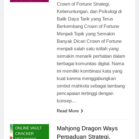
Crown of Fortune Strategi,
Keberuntungan, dan Psikologi di
Balik Daya Tarik yang Terus
Berkembang Crown of Fortune
Menjadi Topik yang Semakin
Banyak Dicari Crown of Fortune
menjadi salah satu istilah yang
BONUS SLOT
semakin menarik perhatian dalam
CASINO
berbagai komunitas digital. Nama
GAME ONLINE
ini memiliki kombinasi kata yang
JUDI ONLINE
kuat karena menggabungkan
JUDI POKER
simbol mahkota sebagai lambang
JUDI SLOT
pencapaian tertinggi dengan
JUDI TOGEL
konsep…
REVIEW SLOT
Read More
CASINO
SLOT CASINO
Mahjong Dragon Ways
ONLINE VAULT
CRACKER
Perpaduan Strategi,