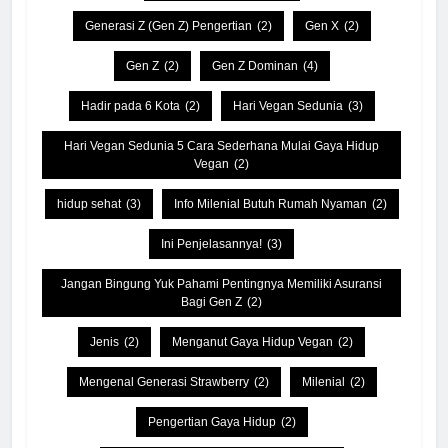
Generasi Z (Gen Z) Pengertian
(2)
Gen X
(2)
Gen Z
(2)
Gen Z Dominan
(4)
Hadir pada 6 Kota
(2)
Hari Vegan Sedunia
(3)
Hari Vegan Sedunia 5 Cara Sederhana Mulai Gaya Hidup
Vegan
(2)
hidup sehat
(3)
Info Milenial Butuh Rumah Nyaman
(2)
Ini Penjelasannya!
(3)
Jangan Bingung Yuk Pahami Pentingnya Memiliki Asuransi
Bagi Gen Z
(2)
Jenis
(2)
Menganut Gaya Hidup Vegan
(2)
Mengenal Generasi Strawberry
(2)
Milenial
(2)
Pengertian Gaya Hidup
(2)