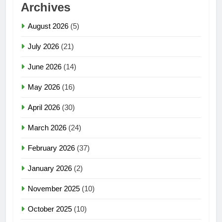
Archives
August 2026
(5)
July 2026
(21)
June 2026
(14)
May 2026
(16)
April 2026
(30)
March 2026
(24)
February 2026
(37)
January 2026
(2)
November 2025
(10)
October 2025
(10)