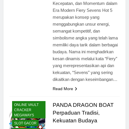
Kecepatan, dan Momentum dalam
Era Modern Fiery Sevens Hot 5
merupakan konsep yang
menggabungkan unsur energi,
semangat kompetitif, dan
BONUS SLOT
simbolisme angka yang telah lama
CASINO
memiliki daya tarik dalam berbagai
GAME ONLINE
budaya. Nama ini menghadirkan
JUDI ONLINE
kesan dinamis melalui kata “Fiery”
JUDI POKER
yang merepresentasikan api dan
JUDI SLOT
kekuatan, “Sevens” yang sering
JUDI TOGEL
dikaitkan dengan keseimbangan…
REVIEW SLOT
Read More
CASINO
SLOT CASINO
PANDA DRAGON BOAT
ONLINE VAULT
CRACKER
Perpaduan Tradisi,
MEGAWAYS
Kekuatan Budaya
SLOT GACOR