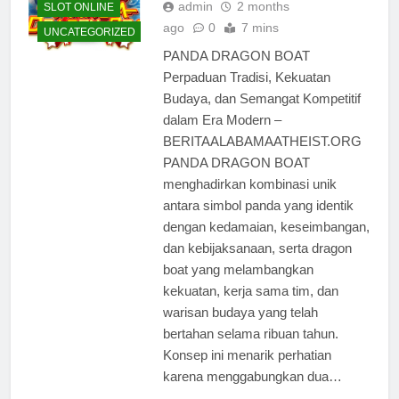
admin
2 months
SLOT ONLINE
ago
0
7 mins
UNCATEGORIZED
PANDA DRAGON BOAT
Perpaduan Tradisi, Kekuatan
Budaya, dan Semangat Kompetitif
dalam Era Modern –
BERITAALABAMAATHEIST.ORG
PANDA DRAGON BOAT
menghadirkan kombinasi unik
antara simbol panda yang identik
dengan kedamaian, keseimbangan,
BONUS SLOT
dan kebijaksanaan, serta dragon
CASINO
boat yang melambangkan
GAME ONLINE
kekuatan, kerja sama tim, dan
JUDI ONLINE
warisan budaya yang telah
JUDI POKER
bertahan selama ribuan tahun.
JUDI SLOT
Konsep ini menarik perhatian
JUDI TOGEL
karena menggabungkan dua…
REVIEW SLOT