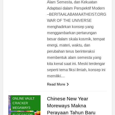
Alam Semesta, dan Kekuatan
Adaptasi dalam Perspektif Modern
–BERITAALABAMAATHEIST.ORG
WAR OF THE UNIVERSE
menghadirkan konsep yang
menggambarkan pertarungan
BONUS SLOT
besar dalam skala kosmik, tempat
CASINO
energi, materi, waktu, dan
GAME ONLINE
perubahan terus berinteraksi
JUDI ONLINE
membentuk alam semesta yang
JUDI POKER
kita kenal saat ini. Meski terdengar
JUDI SLOT
seperti tema fiksi ilmiah, konsep ini
JUDI TOGEL
memiliki…
REVIEW SLOT
Read More
CASINO
SLOT CASINO
Chinese New Year
ONLINE VAULT
CRACKER
Moreways Makna
MEGAWAYS
Perayaan Tahun Baru
SLOT GACOR