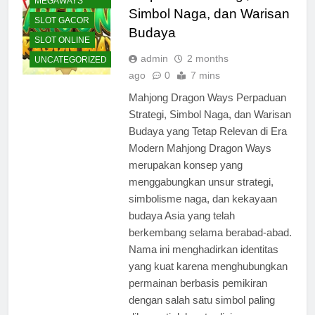
MEGAWAYS
Simbol Naga, dan Warisan
SLOT GACOR
Budaya
SLOT ONLINE
admin
2 months
UNCATEGORIZED
ago
0
7 mins
Mahjong Dragon Ways Perpaduan
Strategi, Simbol Naga, dan Warisan
Budaya yang Tetap Relevan di Era
Modern Mahjong Dragon Ways
merupakan konsep yang
menggabungkan unsur strategi,
simbolisme naga, dan kekayaan
BONUS SLOT
budaya Asia yang telah
CASINO
berkembang selama berabad-abad.
GAME ONLINE
Nama ini menghadirkan identitas
JUDI ONLINE
yang kuat karena menghubungkan
JUDI POKER
permainan berbasis pemikiran
JUDI SLOT
dengan salah satu simbol paling
JUDI TOGEL