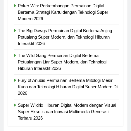
Poker Win: Perkembangan Permainan Digital
Bertema Strategi Kartu dengan Teknologi Super
Modern 2026
The Big Dawgs Permainan Digital Bertema Anjing
Petualang Super Modern, dan Teknologi Hiburan
Interaktif 2026
The Wild Gang Permainan Digital Bertema
Petualangan Liar Super Modern, dan Teknologi
Hiburan Interaktif 2026
Fury of Anubis Permainan Bertema Mitologi Mesir
Kuno dan Teknologi Hiburan Digital Super Modern Di
2026
Super Wildrix Hiburan Digital Modern dengan Visual
Super Eksotis dan Inovasi Multimedia Generasi
Terbaru 2026