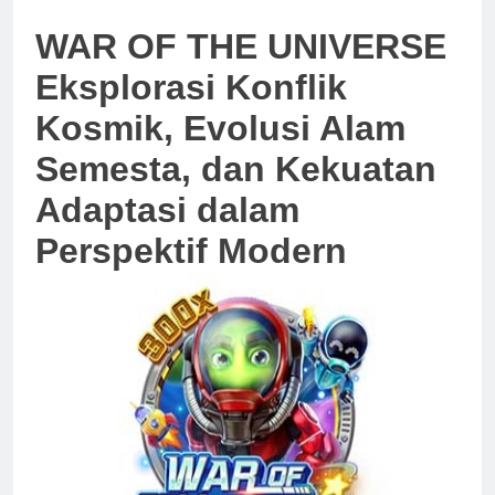
WAR OF THE UNIVERSE
Eksplorasi Konflik
Kosmik, Evolusi Alam
Semesta, dan Kekuatan
Adaptasi dalam
Perspektif Modern