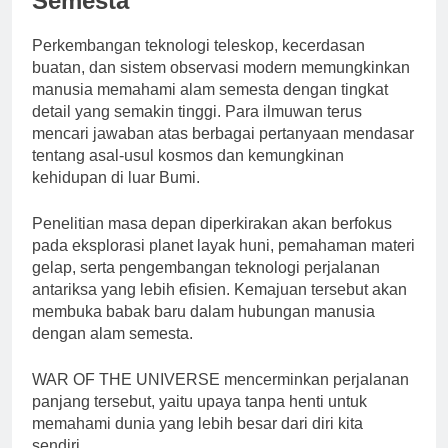
Semesta
Perkembangan teknologi teleskop, kecerdasan
buatan, dan sistem observasi modern memungkinkan
manusia memahami alam semesta dengan tingkat
detail yang semakin tinggi. Para ilmuwan terus
mencari jawaban atas berbagai pertanyaan mendasar
tentang asal-usul kosmos dan kemungkinan
kehidupan di luar Bumi.
Penelitian masa depan diperkirakan akan berfokus
pada eksplorasi planet layak huni, pemahaman materi
gelap, serta pengembangan teknologi perjalanan
antariksa yang lebih efisien. Kemajuan tersebut akan
membuka babak baru dalam hubungan manusia
dengan alam semesta.
WAR OF THE UNIVERSE mencerminkan perjalanan
panjang tersebut, yaitu upaya tanpa henti untuk
memahami dunia yang lebih besar dari diri kita
sendiri.