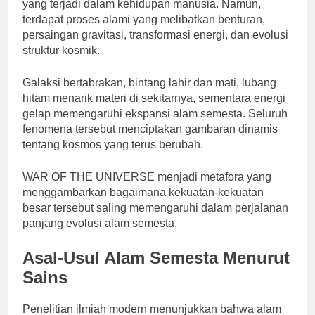
yang terjadi dalam kehidupan manusia. Namun,
terdapat proses alami yang melibatkan benturan,
persaingan gravitasi, transformasi energi, dan evolusi
struktur kosmik.
Galaksi bertabrakan, bintang lahir dan mati, lubang
hitam menarik materi di sekitarnya, sementara energi
gelap memengaruhi ekspansi alam semesta. Seluruh
fenomena tersebut menciptakan gambaran dinamis
tentang kosmos yang terus berubah.
WAR OF THE UNIVERSE menjadi metafora yang
menggambarkan bagaimana kekuatan-kekuatan
besar tersebut saling memengaruhi dalam perjalanan
panjang evolusi alam semesta.
Asal-Usul Alam Semesta Menurut
Sains
Penelitian ilmiah modern menunjukkan bahwa alam