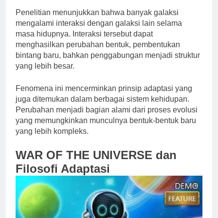
Penelitian menunjukkan bahwa banyak galaksi
mengalami interaksi dengan galaksi lain selama
masa hidupnya. Interaksi tersebut dapat
menghasilkan perubahan bentuk, pembentukan
bintang baru, bahkan penggabungan menjadi struktur
yang lebih besar.
Fenomena ini mencerminkan prinsip adaptasi yang
juga ditemukan dalam berbagai sistem kehidupan.
Perubahan menjadi bagian alami dari proses evolusi
yang memungkinkan munculnya bentuk-bentuk baru
yang lebih kompleks.
WAR OF THE UNIVERSE dan
Filosofi Adaptasi