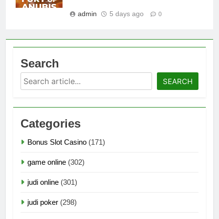
admin
5 days ago
0
Search
Search
SEARCH
Categories
Bonus Slot Casino
(171)
game online
(302)
judi online
(301)
judi poker
(298)