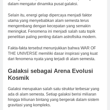
dalam mengatur dinamika pusat galaksi.
Selain itu, energi gelap dipercaya menjadi faktor
utama yang menyebabkan alam semesta terus
mengembang dengan kecepatan yang semakin
meningkat. Fenomena ini menjadi salah satu topik
penelitian paling penting dalam astrofisika modern.
Fakta-fakta tersebut menunjukkan bahwa WAR OF
THE UNIVERSE memiliki dasar inspirasi yang kuat
dari fenomena nyata yang terjadi di alam semesta.
Galaksi sebagai Arena Evolusi
Kosmik
Galaksi merupakan salah satu struktur terbesar yang
ada di alam semesta. Setiap galaksi berisi miliaran
hingga triliunan bintang yang bergerak dalam sistem
gravitasi yang kompleks.