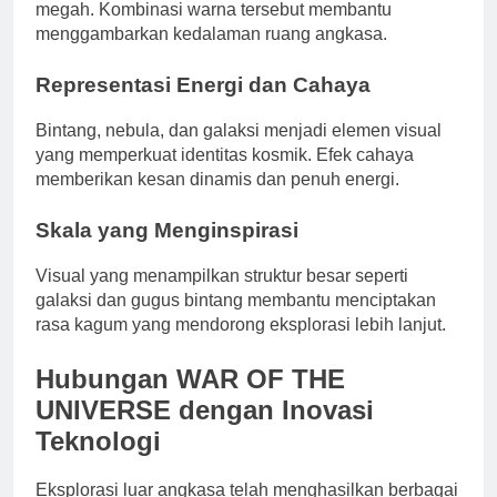
megah. Kombinasi warna tersebut membantu
menggambarkan kedalaman ruang angkasa.
Representasi Energi dan Cahaya
Bintang, nebula, dan galaksi menjadi elemen visual
yang memperkuat identitas kosmik. Efek cahaya
memberikan kesan dinamis dan penuh energi.
Skala yang Menginspirasi
Visual yang menampilkan struktur besar seperti
galaksi dan gugus bintang membantu menciptakan
rasa kagum yang mendorong eksplorasi lebih lanjut.
Hubungan WAR OF THE
UNIVERSE dengan Inovasi
Teknologi
Eksplorasi luar angkasa telah menghasilkan berbagai