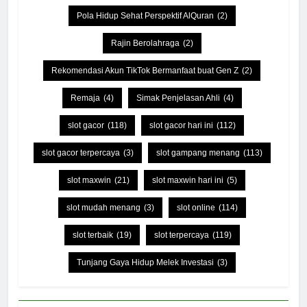
Pola Hidup Sehat Perspektif AlQuran
(2)
Rajin Berolahraga
(2)
Rekomendasi Akun TikTok Bermanfaat buat Gen Z
(2)
Remaja
(4)
Simak Penjelasan Ahli
(4)
slot gacor
(118)
slot gacor hari ini
(112)
slot gacor terpercaya
(3)
slot gampang menang
(113)
slot maxwin
(21)
slot maxwin hari ini
(5)
slot mudah menang
(3)
slot online
(114)
slot terbaik
(19)
slot terpercaya
(119)
Tunjang Gaya Hidup Melek Investasi
(3)