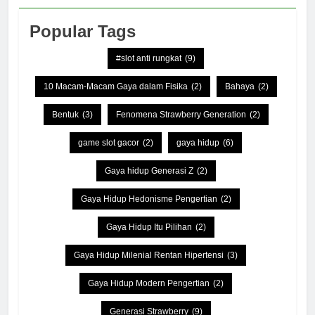
Popular Tags
#slot anti rungkat
(9)
10 Macam-Macam Gaya dalam Fisika
(2)
Bahaya
(2)
Bentuk
(3)
Fenomena Strawberry Generation
(2)
game slot gacor
(2)
gaya hidup
(6)
Gaya hidup Generasi Z
(2)
Gaya Hidup Hedonisme Pengertian
(2)
Gaya Hidup Itu Pilihan
(2)
Gaya Hidup Milenial Rentan Hipertensi
(3)
Gaya Hidup Modern Pengertian
(2)
Generasi Strawberry
(9)