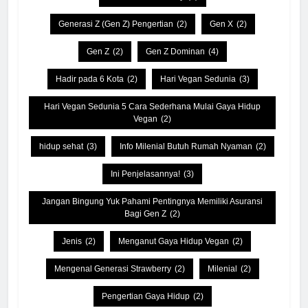
Generasi Z (Gen Z) Pengertian
(2)
Gen X
(2)
Gen Z
(2)
Gen Z Dominan
(4)
Hadir pada 6 Kota
(2)
Hari Vegan Sedunia
(3)
Hari Vegan Sedunia 5 Cara Sederhana Mulai Gaya Hidup
Vegan
(2)
hidup sehat
(3)
Info Milenial Butuh Rumah Nyaman
(2)
Ini Penjelasannya!
(3)
Jangan Bingung Yuk Pahami Pentingnya Memiliki Asuransi
Bagi Gen Z
(2)
Jenis
(2)
Menganut Gaya Hidup Vegan
(2)
Mengenal Generasi Strawberry
(2)
Milenial
(2)
Pengertian Gaya Hidup
(2)