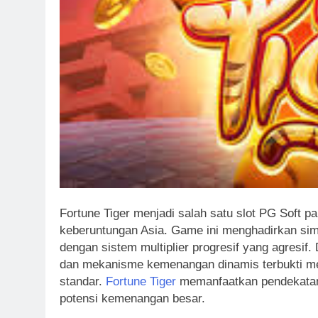
Fortune Tiger menjadi salah satu slot PG Soft pa
keberuntungan Asia. Game ini menghadirkan sim
dengan sistem multiplier progresif yang agresif. 
dan mekanisme kemenangan dinamis terbukti men
standar.
Fortune Tiger
memanfaatkan pendekatan
potensi kemenangan besar.