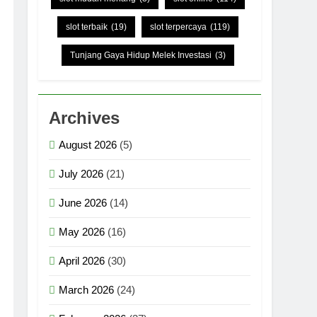
slot terbaik
(19)
slot terpercaya
(119)
Tunjang Gaya Hidup Melek Investasi
(3)
Archives
August 2026
(5)
July 2026
(21)
June 2026
(14)
May 2026
(16)
April 2026
(30)
March 2026
(24)