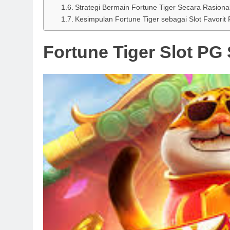
Strategi Bermain Fortune Tiger Secara Rasiona
Kesimpulan Fortune Tiger sebagai Slot Favorit
Fortune Tiger Slot PG