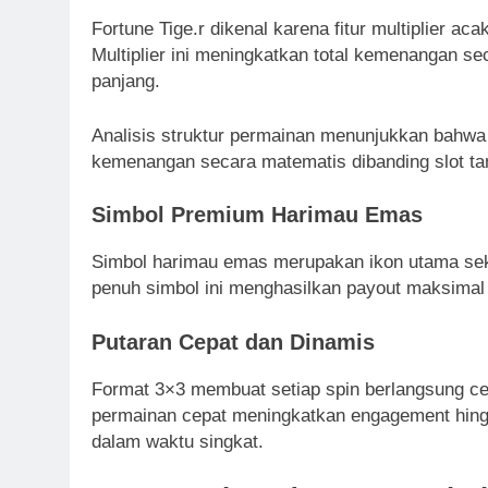
Fortune Tige.r dikenal karena fitur multiplier a
Multiplier ini meningkatkan total kemenangan sec
panjang.
Analisis struktur permainan menunjukkan bahwa 
kemenangan secara matematis dibanding slot tan
Simbol Premium Harimau Emas
Simbol harimau emas merupakan ikon utama seka
penuh simbol ini menghasilkan payout maksimal 
Putaran Cepat dan Dinamis
Format 3×3 membuat setiap spin berlangsung cep
permainan cepat meningkatkan engagement hing
dalam waktu singkat.