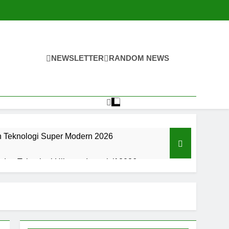
NEWSLETTER
RANDOM NEWS
n Teknologi Super Modern 2026
an Teknologi Hiburan Interaktif 2026
an Teknologi Hiburan Interaktif 2026
an Digital Super Modern Di 2026