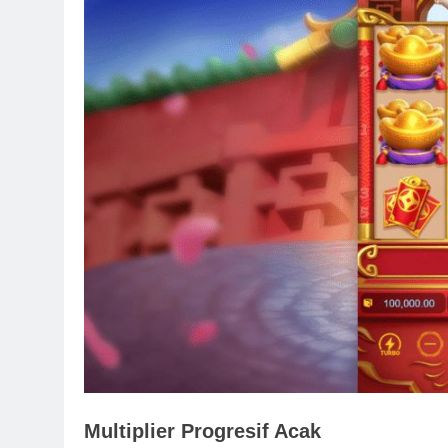
Multiplier Progresif Acak