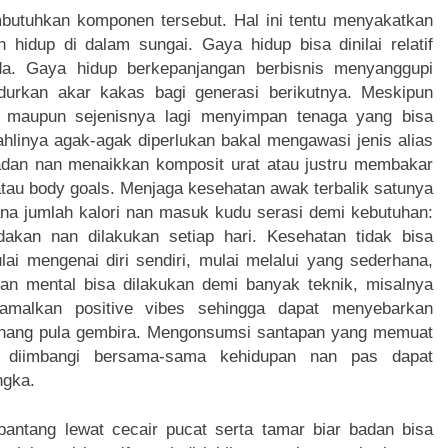
butuhkan komponen tersebut. Hal ini tentu menyakatkan
hidup di dalam sungai. Gaya hidup bisa dinilai relatif
eda. Gaya hidup berkepanjangan berbisnis menyanggupi
rkan akar kakas bagi generasi berikutnya. Meskipun
han maupun sejenisnya lagi menyimpan tenaga yang bisa
linya agak-agak diperlukan bakal mengawasi jenis alias
dan nan menaikkan komposit urat atau justru membakar
tau body goals. Menjaga kesehatan awak terbalik satunya
na jumlah kalori nan masuk kudu serasi demi kebutuhan:
dakan nan dilakukan setiap hari. Kesehatan tidak bisa
lai mengenai diri sendiri, mulai melalui yang sederhana,
an mental bisa dilakukan demi banyak teknik, misalnya
malkan positive vibes sehingga dapat menyebarkan
tenang pula gembira. Mengonsumsi santapan yang memuat
dak diimbangi bersama-sama kehidupan nan pas dapat
ngka.
antang lewat cecair pucat serta tamar biar badan bisa