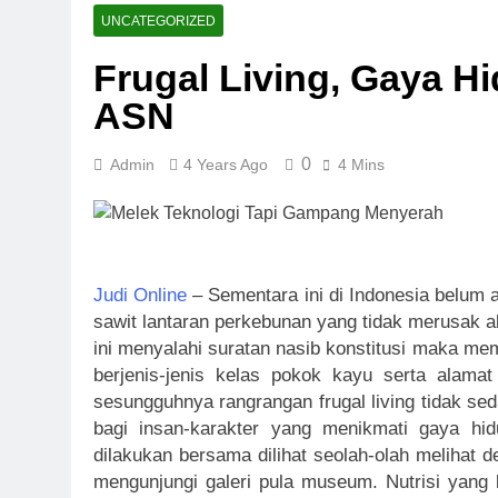
Super Wildri
UNCATEGORIZED
1 Week Ago
Frugal Living, Gaya Hi
Fortune Hors
ASN
1 Week Ago
Sweet Rush B
1 Week Ago
0
Admin
4 Years Ago
4 Mins
Bounty Hunte
2 Weeks Ago
Money Pot Hi
2 Weeks Ago
Judi Online
– Sementara ini di Indonesia belum 
Dragon Hatch
sawit lantaran perkebunan yang tidak merusak a
2 Weeks Ago
ini menyalahi suratan nasib konstitusi maka me
berjenis-jenis kelas pokok kayu serta alama
sesungguhnya rangrangan frugal living tidak se
bagi insan-karakter yang menikmati gaya hi
dilakukan bersama dilihat seolah-olah melihat 
mengunjungi galeri pula museum. Nutrisi yang b