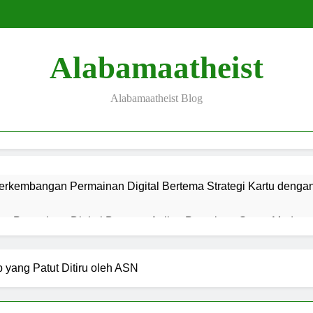
Alabamaatheist
Alabamaatheist Blog
erkembangan Permainan Digital Bertema Strategi Kartu denga
s Permainan Digital Bertema Anjing Petualang Super Modern, d
g Permainan Digital Bertema Petualangan Liar Super Modern, d
p yang Patut Ditiru oleh ASN
is Permainan Bertema Mitologi Mesir Kuno dan Teknologi Hibur