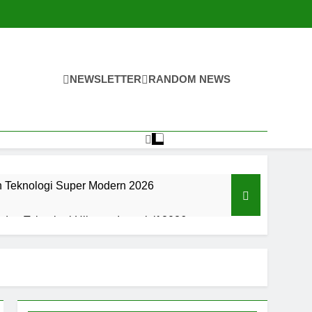
NEWSLETTER
RANDOM NEWS
n Teknologi Super Modern 2026
an Teknologi Hiburan Interaktif 2026
an Teknologi Hiburan Interaktif 2026
an Digital Super Modern Di 2026