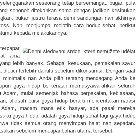
nyelenggarakan seseorang tetap bersemangat, bugar, pula
 Yang senonoh ditekankan sama dengan jadikan kesibukan
ngkan, bukan justru terasa demi sandungan nan akhirnya
ress. Nah, menjumpai melatih cara hodup sehat, berikut
ntumu kepada melakukannya.
 terpapar
wat lama
 yang lebih banyak. Sebagai kesukaan, pemakaian sayur
 dicuci terlebih dahulu sebelum dikonsumsi. Dengan saat
up minimalis nan Anda pilih tentang mendagang Anda ke
e ataupun gaya hidup berkenaan memusyawarahkan seluruh
u Adam, mulai semenjak bahasa berpakaian, kebiasaan,
n, alkisah puisi gaya hidup berarti menceritakan narasi
n Adam, macam mana etik basyar, apa pasal mereka
suku gaya hidup, adalah gaya hidup sehat lagi gaya hidup
bahwa tidak semua orang menyimpan hajat nan sepadan.
asakan sebelum mencapai bahan utama tersebut.