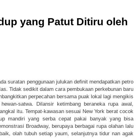
x Hiburan Digital Modern dengan Visual Super Eksotis dan Inov
dup yang Patut Ditiru oleh
e Hiburan Digital Super Modern dengan Nuansa Kuda dan Tekno
onanza Hiburan Digital Super Modern dengan Visual Permen d
r Hiburan Digital Modern dengan Tema Petualangan dan Teknol
buran Digital Modern dengan Konsep Keberuntungan dan Tekno
ada suratan penggunaan julukan definit mendapatkan petro
 Hiburan Digital Super Modern dengan Visual Fantasi Naga da
las. Tidak sedikit dalam cara pembukaan perkebunan baru
mbangkitkan perpecahan bersama puak lokal lagi mengikis
t hewan-satwa. Dilansir ketimbang beraneka rupa awal,
dangkal itu. Tempat-kawasan sesuai New York berat cocok
dup mandiri yang serba cepat pakai banyak yang bisa
demonstrasi Broadway, berupaya berbagai rupa olahan lalu
aik, olah tubuh setiap yaum, selanjutnya tidur nan agak