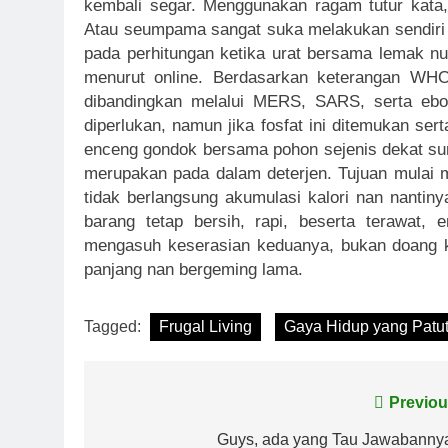
kembali segar. Menggunakan ragam tutur kata, 
Atau seumpama sangat suka melakukan sendiri 
pada perhitungan ketika urat bersama lemak nun
menurut online. Berdasarkan keterangan WHO,
dibandingkan melalui MERS, SARS, serta ebo
diperlukan, namun jika fosfat ini ditemukan ser
enceng gondok bersama pohon sejenis dekat sun
merupakan pada dalam deterjen. Tujuan mulai me
tidak berlangsung akumulasi kalori nan nantin
barang tetap bersih, rapi, beserta terawat,
mengasuh keserasian keduanya, bukan doang k
panjang nan bergeming lama.
Tagged:
Frugal Living
Gaya Hidup yang Patut
Post
Previou
navigation
Guys, ada yang Tau Jawabanny