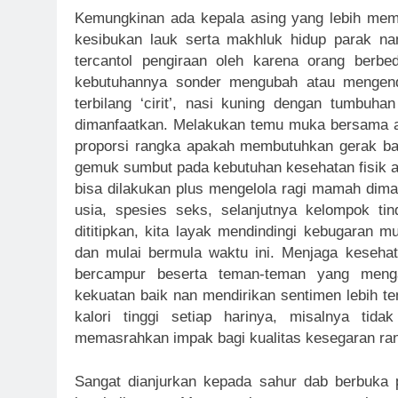
Kemungkinan ada kepala asing yang lebih mem
kesibukan lauk serta makhluk hidup parak nan 
tercantol pengiraan oleh karena orang berb
kebutuhannya sonder mengubah atau mengendu
terbilang ‘cirit’, nasi kuning dengan tumbu
dimanfaatkan. Melakukan temu muka bersama ah
proporsi rangka apakah membutuhkan gerak ba
gemuk sumbut pada kebutuhan kesehatan fisik a
bisa dilakukan plus mengelola ragi mamah dima
usia, spesies seks, selanjutnya kelompok tin
dititipkan, kita layak mendindingi kebugaran mu
dan mulai bermula waktu ini. Menjaga kesehat
bercampur beserta teman-teman yang menga
kekuatan baik nan mendirikan sentimen lebih 
kalori tinggi setiap harinya, misalnya ti
memasrahkan impak bagi kualitas kesegaran ra
Sangat dianjurkan kepada sahur dab berbuka p