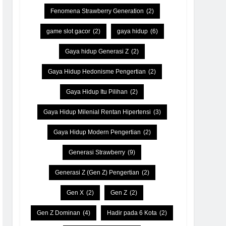
Fenomena Strawberry Generation
(2)
game slot gacor
(2)
gaya hidup
(6)
Gaya hidup Generasi Z
(2)
Gaya Hidup Hedonisme Pengertian
(2)
Gaya Hidup Itu Pilihan
(2)
Gaya Hidup Milenial Rentan Hipertensi
(3)
Gaya Hidup Modern Pengertian
(2)
Generasi Strawberry
(9)
Generasi Z (Gen Z) Pengertian
(2)
Gen X
(2)
Gen Z
(2)
Gen Z Dominan
(4)
Hadir pada 6 Kota
(2)