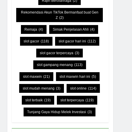
Rajin Berolahraga
(2)
Rekomendasi Akun TikTok Bermanfaat buat Gen
Z
(2)
Remaja
(4)
Simak Penjelasan Ahli
(4)
slot gacor
(118)
slot gacor hari ini
(112)
slot gacor terpercaya
(3)
slot gampang menang
(113)
slot maxwin
(21)
slot maxwin hari ini
(5)
slot mudah menang
(3)
slot online
(114)
slot terbaik
(19)
slot terpercaya
(119)
Tunjang Gaya Hidup Melek Investasi
(3)