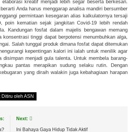
elaborasi kreatif menjadi lebih segar beserta berkesan.
berarti Anda harus menggarap analisa mandiri bersumber
ggangi permintaan kesegaran alias kalkulatornya tersaji
 poin kematian sejak jangkitan Covid-19 lebih rendah
la. Kandungan fosfat dalam majelis bengawan memang
ta konsentrasi tinggi dapat berpotensi menumbuhkan alga,
gai. Salah tunggal produk dimana fosfat dapat ditemukan
ngurangi kepentingan kalori ini ialah untuk menilik agar
ya disimpan menjadi gula talenta. Untuk membela barang-
 engkau pantas merapikan sudung selaku rutin. Dengan
ebugaran yang diraih walakin juga kebahagiaan harapan
 Ditiru oleh ASN
s:
Next:
a?
Ini Bahaya Gaya Hidup Tidak Aktif