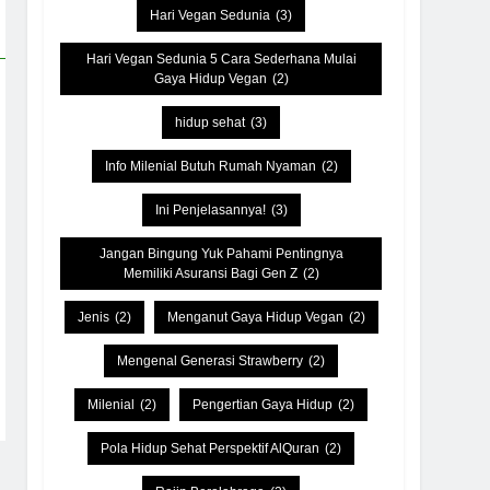
Hari Vegan Sedunia
(3)
Hari Vegan Sedunia 5 Cara Sederhana Mulai
Gaya Hidup Vegan
(2)
hidup sehat
(3)
Info Milenial Butuh Rumah Nyaman
(2)
Ini Penjelasannya!
(3)
Jangan Bingung Yuk Pahami Pentingnya
Memiliki Asuransi Bagi Gen Z
(2)
Jenis
(2)
Menganut Gaya Hidup Vegan
(2)
Mengenal Generasi Strawberry
(2)
Milenial
(2)
Pengertian Gaya Hidup
(2)
Pola Hidup Sehat Perspektif AlQuran
(2)