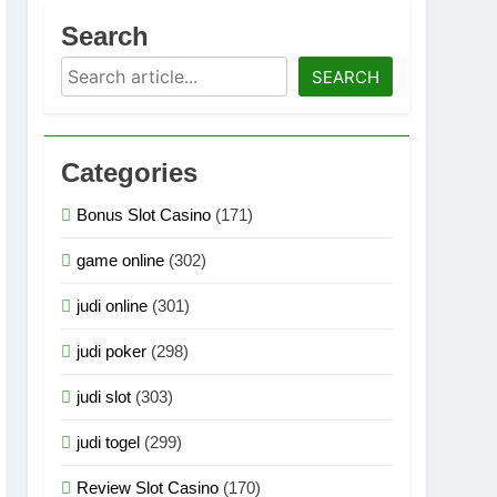
asi Multimedia Generasi Terbaru 2026
Search
Search
logi Grafis Generasi Terbaru 2026
SEARCH
an Teknologi Grafis Terbaru 2026
Categories
ogi Grafis Generasi Super Terbaru 2026
Bonus Slot Casino
(171)
logi Grafis Generasi Super Terbaru 2026
game online
(302)
n Teknologi Grafis Generasi Terbaru 2026
judi online
(301)
judi poker
(298)
judi slot
(303)
judi togel
(299)
Review Slot Casino
(170)