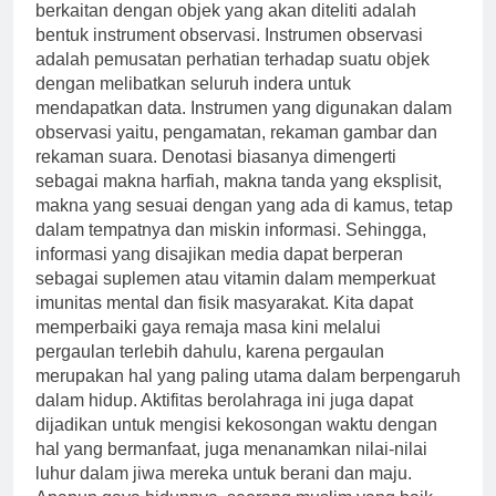
berkaitan dengan objek yang akan diteliti adalah
bentuk instrument observasi. Instrumen observasi
adalah pemusatan perhatian terhadap suatu objek
dengan melibatkan seluruh indera untuk
mendapatkan data. Instrumen yang digunakan dalam
observasi yaitu, pengamatan, rekaman gambar dan
rekaman suara. Denotasi biasanya dimengerti
sebagai makna harfiah, makna tanda yang eksplisit,
makna yang sesuai dengan yang ada di kamus, tetap
dalam tempatnya dan miskin informasi. Sehingga,
informasi yang disajikan media dapat berperan
sebagai suplemen atau vitamin dalam memperkuat
imunitas mental dan fisik masyarakat. Kita dapat
memperbaiki gaya remaja masa kini melalui
pergaulan terlebih dahulu, karena pergaulan
merupakan hal yang paling utama dalam berpengaruh
dalam hidup. Aktifitas berolahraga ini juga dapat
dijadikan untuk mengisi kekosongan waktu dengan
hal yang bermanfaat, juga menanamkan nilai-nilai
luhur dalam jiwa mereka untuk berani dan maju.