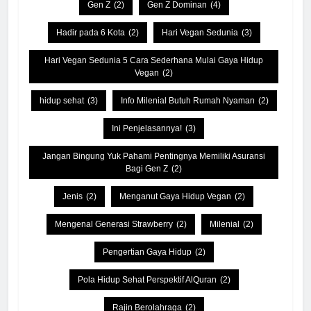
Gen Z
(2)
Gen Z Dominan
(4)
Hadir pada 6 Kota
(2)
Hari Vegan Sedunia
(3)
Hari Vegan Sedunia 5 Cara Sederhana Mulai Gaya Hidup
Vegan
(2)
hidup sehat
(3)
Info Milenial Butuh Rumah Nyaman
(2)
Ini Penjelasannya!
(3)
Jangan Bingung Yuk Pahami Pentingnya Memiliki Asuransi
Bagi Gen Z
(2)
Jenis
(2)
Menganut Gaya Hidup Vegan
(2)
Mengenal Generasi Strawberry
(2)
Milenial
(2)
Pengertian Gaya Hidup
(2)
Pola Hidup Sehat Perspektif AlQuran
(2)
Rajin Berolahraga
(2)