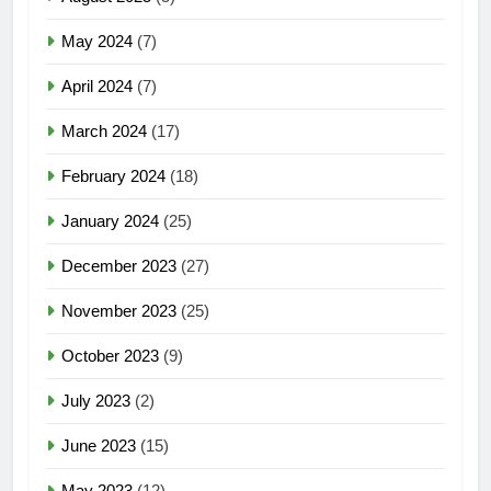
May 2024
(7)
April 2024
(7)
March 2024
(17)
February 2024
(18)
January 2024
(25)
December 2023
(27)
November 2023
(25)
October 2023
(9)
July 2023
(2)
June 2023
(15)
May 2023
(12)