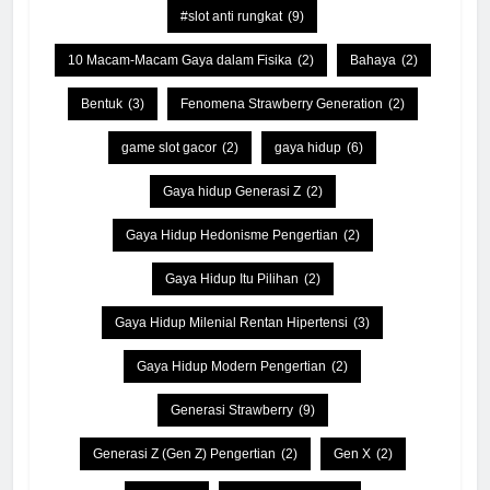
#slot anti rungkat
(9)
10 Macam-Macam Gaya dalam Fisika
(2)
Bahaya
(2)
Bentuk
(3)
Fenomena Strawberry Generation
(2)
game slot gacor
(2)
gaya hidup
(6)
Gaya hidup Generasi Z
(2)
Gaya Hidup Hedonisme Pengertian
(2)
Gaya Hidup Itu Pilihan
(2)
Gaya Hidup Milenial Rentan Hipertensi
(3)
Gaya Hidup Modern Pengertian
(2)
Generasi Strawberry
(9)
Generasi Z (Gen Z) Pengertian
(2)
Gen X
(2)