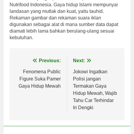
Nutrifood Indonesia. Gaya hidup Islami mempunyai
landasan yang mutlak dan kuat, yaitu tauhid.
Rekaman gambar dan rekaman suara iklan
digunakan sebagai alat di mana sumber data dapat
diamati lebih lama bahkan berulang-ulang sesuai
kebutuhan.
Post
Previous:
Next:
navigation
Fenomena Public
Jokowi Ingatkan
Figure Suka Pamer
Polisi jangan
Gaya Hidup Mewah
Termakan Gaya
Hidup Mewah, Wajib
Tahu Car Terhindar
Iri Dengki