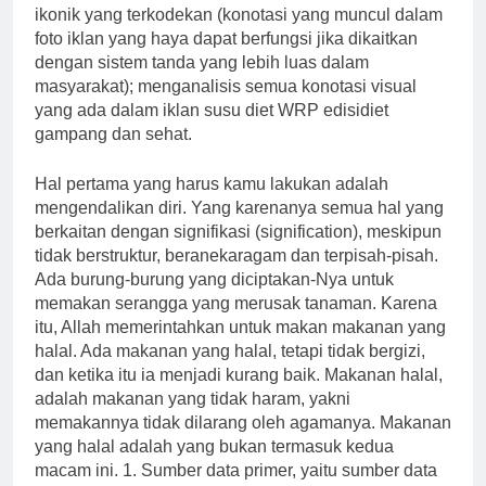
ikonik yang terkodekan (konotasi yang muncul dalam
foto iklan yang haya dapat berfungsi jika dikaitkan
dengan sistem tanda yang lebih luas dalam
masyarakat); menganalisis semua konotasi visual
yang ada dalam iklan susu diet WRP edisidiet
gampang dan sehat.
Hal pertama yang harus kamu lakukan adalah
mengendalikan diri. Yang karenanya semua hal yang
berkaitan dengan signifikasi (signification), meskipun
tidak berstruktur, beranekaragam dan terpisah-pisah.
Ada burung-burung yang diciptakan-Nya untuk
memakan serangga yang merusak tanaman. Karena
itu, Allah memerintahkan untuk makan makanan yang
halal. Ada makanan yang halal, tetapi tidak bergizi,
dan ketika itu ia menjadi kurang baik. Makanan halal,
adalah makanan yang tidak haram, yakni
memakannya tidak dilarang oleh agamanya. Makanan
yang halal adalah yang bukan termasuk kedua
macam ini. 1. Sumber data primer, yaitu sumber data