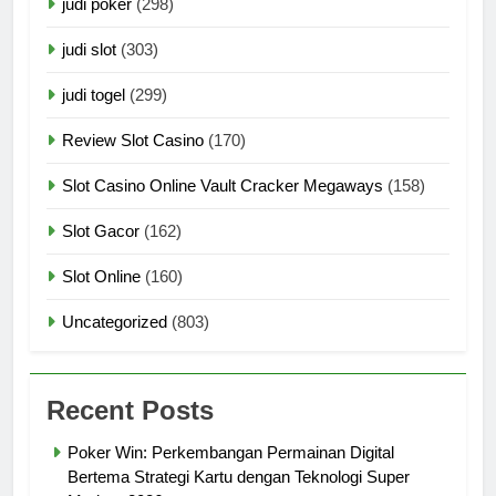
judi poker
(298)
judi slot
(303)
judi togel
(299)
Review Slot Casino
(170)
Slot Casino Online Vault Cracker Megaways
(158)
Slot Gacor
(162)
Slot Online
(160)
Uncategorized
(803)
Recent Posts
Poker Win: Perkembangan Permainan Digital
Bertema Strategi Kartu dengan Teknologi Super