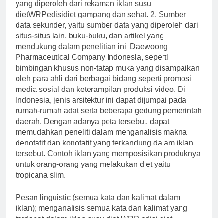
yang diperoleh dari rekaman iklan susu
dietWRPedisidiet gampang dan sehat. 2. Sumber
data sekunder, yaitu sumber data yang diperoleh dari
situs-situs lain, buku-buku, dan artikel yang
mendukung dalam penelitian ini. Daewoong
Pharmaceutical Company Indonesia, seperti
bimbingan khusus non-tatap muka yang disampaikan
oleh para ahli dari berbagai bidang seperti promosi
media sosial dan keterampilan produksi video. Di
Indonesia, jenis arsitektur ini dapat dijumpai pada
rumah-rumah adat serta beberapa gedung pemerintah
daerah. Dengan adanya peta tersebut, dapat
memudahkan peneliti dalam menganalisis makna
denotatif dan konotatif yang terkandung dalam iklan
tersebut. Contoh iklan yang memposisikan produknya
untuk orang-orang yang melakukan diet yaitu
tropicana slim.
Pesan linguistic (semua kata dan kalimat dalam
iklan); menganalisis semua kata dan kalimat yang