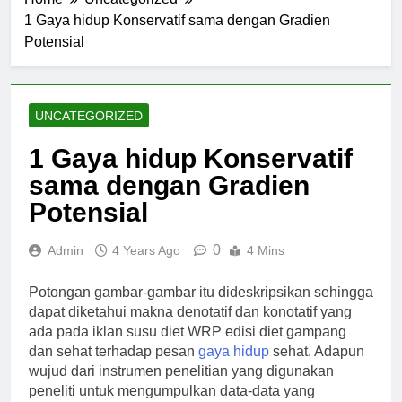
1 Gaya hidup Konservatif sama dengan Gradien
Potensial
UNCATEGORIZED
1 Gaya hidup Konservatif
sama dengan Gradien
Potensial
0
Admin
4 Years Ago
4 Mins
Potongan gambar-gambar itu dideskripsikan sehingga
dapat diketahui makna denotatif dan konotatif yang
ada pada iklan susu diet WRP edisi diet gampang
dan sehat terhadap pesan
gaya hidup
sehat. Adapun
wujud dari instrumen penelitian yang digunakan
peneliti untuk mengumpulkan data-data yang