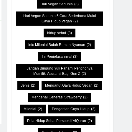
Hari Vegan Sedunia
(3)
Hari Vegan Sedunia 5 Cara Sederhana Mulai
Gaya Hidup Vegan
(2)
hidup sehat
(3)
Info Milenial Butuh Rumah Nyaman
(2)
Ini Penjelasannya!
(3)
Jangan Bingung Yuk Pahami Pentingnya
Memiliki Asuransi Bagi Gen Z
(2)
Jenis
(2)
Menganut Gaya Hidup Vegan
(2)
Mengenal Generasi Strawberry
(2)
Milenial
(2)
Pengertian Gaya Hidup
(2)
Pola Hidup Sehat Perspektif AlQuran
(2)