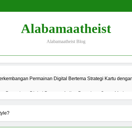
Alabamaatheist
Alabamaatheist Blog
erkembangan Permainan Digital Bertema Strategi Kartu denga
s Permainan Digital Bertema Anjing Petualang Super Modern, d
g Permainan Digital Bertema Petualangan Liar Super Modern, d
tyle?
is Permainan Bertema Mitologi Mesir Kuno dan Teknologi Hibur