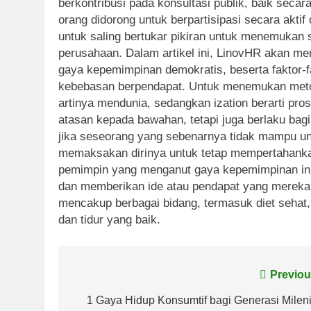
berkontribusi pada konsultasi publik, baik secar
orang didorong untuk berpartisipasi secara akt
untuk saling bertukar pikiran untuk menemukan 
perusahaan. Dalam artikel ini, LinovHR akan me
gaya kepemimpinan demokratis, beserta faktor-fa
kebebasan berpendapat. Untuk menemukan metod
artinya mendunia, sedangkan ization berarti pro
atasan kepada bawahan, tetapi juga berlaku bag
jika seseorang yang sebenarnya tidak mampu unt
memaksakan dirinya untuk tetap mempertahankan 
pemimpin yang menganut gaya kepemimpinan in
dan memberikan ide atau pendapat yang mereka 
mencakup berbagai bidang, termasuk diet sehat, 
dan tidur yang baik.
Post
Previou
navigation
1 Gaya Hidup Konsumtif bagi Generasi Mileni