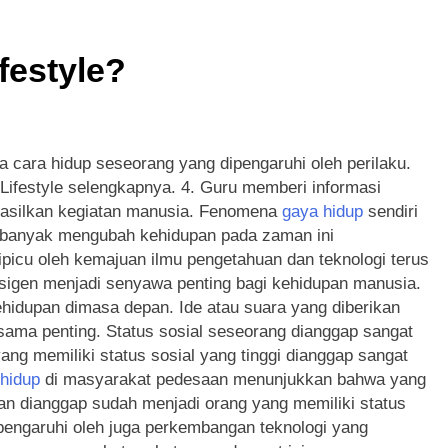
x Hiburan Digital Modern dengan Visual Super Eksotis dan Inov
festyle?
e Hiburan Digital Super Modern dengan Nuansa Kuda dan Tekno
onanza Hiburan Digital Super Modern dengan Visual Permen d
cara hidup seseorang yang dipengaruhi oleh perilaku.
r Hiburan Digital Modern dengan Tema Petualangan dan Teknol
 Lifestyle selengkapnya. 4. Guru memberi informasi
hasilkan kegiatan manusia. Fenomena
gaya hidup
sendiri
buran Digital Modern dengan Konsep Keberuntungan dan Tekno
g banyak mengubah kehidupan pada zaman ini
picu oleh kemajuan ilmu pengetahuan dan teknologi terus
 Hiburan Digital Super Modern dengan Visual Fantasi Naga da
igen menjadi senyawa penting bagi kehidupan manusia.
hidupan dimasa depan. Ide atau suara yang diberikan
sama penting. Status sosial seseorang dianggap sangat
ang memiliki status sosial yang tinggi dianggap sangat
hidup
di masyarakat pedesaan menunjukkan bahwa yang
an dianggap sudah menjadi orang yang memiliki status
pengaruhi oleh juga perkembangan teknologi yang