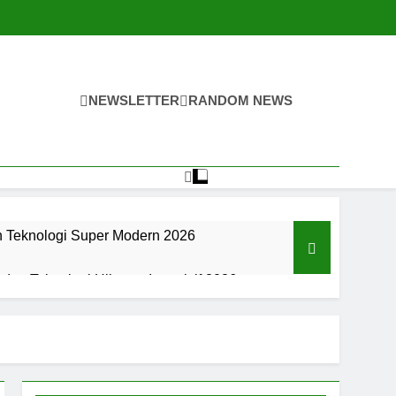
NEWSLETTER
RANDOM NEWS
n Teknologi Super Modern 2026
an Teknologi Hiburan Interaktif 2026
an Teknologi Hiburan Interaktif 2026
an Digital Super Modern Di 2026