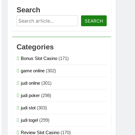
asi Multimedia Generasi Terbaru 2026
Search
Search
logi Grafis Generasi Terbaru 2026
SEARCH
an Teknologi Grafis Terbaru 2026
Categories
ogi Grafis Generasi Super Terbaru 2026
Bonus Slot Casino
(171)
logi Grafis Generasi Super Terbaru 2026
game online
(302)
n Teknologi Grafis Generasi Terbaru 2026
judi online
(301)
judi poker
(298)
judi slot
(303)
judi togel
(299)
Review Slot Casino
(170)