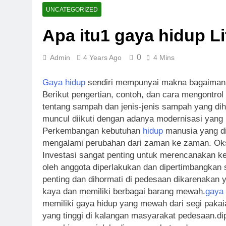
Super Wildri
UNCATEGORIZED
6 Days Ago
Apa itu1 gaya hidup Li
Fortune Hors
1 Week Ago
0
Admin
4 Years Ago
4 Mins
Sweet Rush B
1 Week Ago
Gaya hidup
sendiri mempunyai makna bagaimana 
Bounty Hunte
Berikut pengertian, contoh, dan cara mengontrol
1 Week Ago
tentang sampah dan jenis-jenis sampah yang di
Money Pot Hi
muncul diikuti dengan adanya modernisasi yan
1 Week Ago
Perkembangan kebutuhan
hidup
manusia yang di
Dragon Hatch
mengalami perubahan dari zaman ke zaman. Oks
2 Weeks Ago
Investasi sangat penting untuk merencanakan ke
oleh anggota diperlakukan dan dipertimbangkan 
penting dan dihormati di pedesaan dikarenakan y
kaya dan memiliki berbagai barang mewah.
gaya 
memiliki gaya hidup yang mewah dari segi pakai
yang tinggi di kalangan masyarakat pedesaan.di