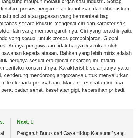
a langsung maupun melalui organisasi industri. Setiap
if di dalam proses pengambilan keputusan dan dibebaskan
suatu solusi atau gagasan yang bermanfaat bagi
mbahas secara khusus mengenai ciri dan karakteristik
ktor lain yang mempengaruhinya. Ciri yang terakhir yaitu
e yang sesuai untuk proses pembelajaran. Global
ses. Artinya pengawasan tidak hanya dilakukan oleh
i bawahan kepada atasan. Bahkan yang lebih miris adalah
uk bergaya sesuai era global sekarang ini, malah
perilaku konsumtifnya. Karakteristik selanjutnya yaitu
i, cenderung mendorong anggotanya untuk menyalurkan
miliki kepada perusahaan. Macam kesehatan ini bisa
berat badan sehat, kesehatan gigi, kebersihan pribadi,
s:
Next:
al
Pengaruh Buruk dari Gaya Hidup Konsumtif yang