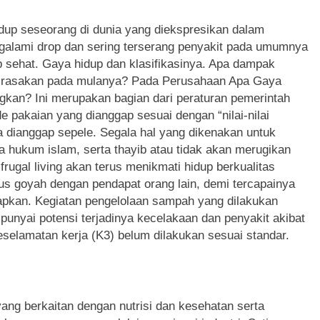
idup seseorang di dunia yang diekspresikan dalam
ngalami drop dan sering terserang penyakit pada umumnya
 sehat. Gaya hidup dan klasifikasinya. Apa dampak
g dirasakan pada mulanya? Pada Perusahaan Apa Gaya
an? Ini merupakan bagian dari peraturan pemerintah
pakaian yang dianggap sesuai dengan “nilai-nilai
sa dianggap sepele. Segala hal yang dikenakan untuk
a hukum islam, serta thayib atau tidak akan merugikan
rugal living akan terus menikmati hidup berkualitas
us goyah dengan pendapat orang lain, demi tercapainya
tapkan. Kegiatan pengelolaan sampah yang dilakukan
nyai potensi terjadinya kecelakaan dan penyakit akibat
eselamatan kerja (K3) belum dilakukan sesuai standar.
yang berkaitan dengan nutrisi dan kesehatan serta