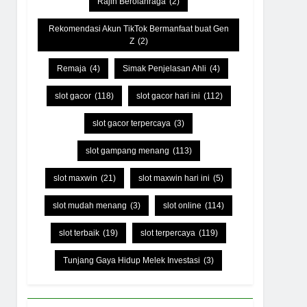
Rajin Berolahraga
(2)
Rekomendasi Akun TikTok Bermanfaat buat Gen
Z
(2)
Remaja
(4)
Simak Penjelasan Ahli
(4)
slot gacor
(118)
slot gacor hari ini
(112)
slot gacor terpercaya
(3)
slot gampang menang
(113)
slot maxwin
(21)
slot maxwin hari ini
(5)
slot mudah menang
(3)
slot online
(114)
slot terbaik
(19)
slot terpercaya
(119)
Tunjang Gaya Hidup Melek Investasi
(3)