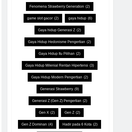
Fenomena Strawberry Generation
(2)
game slot gacor
(2)
gaya hidup
(6)
Gaya hidup Generasi Z
(2)
Gaya Hidup Hedonisme Pengertian
(2)
Gaya Hidup Itu Pilihan
(2)
Gaya Hidup Milenial Rentan Hipertensi
(3)
Gaya Hidup Modern Pengertian
(2)
Generasi Strawberry
(9)
Generasi Z (Gen Z) Pengertian
(2)
Gen X
(2)
Gen Z
(2)
Gen Z Dominan
(4)
Hadir pada 6 Kota
(2)