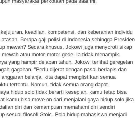
pun masyarakat perkotaan pada saat ini.
 kejujuran, keadilan, kompetensi, dan keberanian individu
asan. Berapa gaji polisi di Indonesia sehingga Presiden
up mewah? Secara khusus, Jokowi juga menyoroti sikap
il mewah atau motor-motor gede. Ia tidak menampik,
ya yang hampir delapan tahun, Jokowi terlihat geregetan
ah-gagahan. ”Perlu dijerat dengan pasal berlapis dan
anggaran belanja, kita dapat menglist kan semua
ktu tertentu. Namun, tidak semua orang dapat
ya hidup solo tidak berarti kesepian, kamu tetap bisa
at kamu bisa move on dari menjalani gaya hidup solo jika
alian diri dan kemampuan memahami diri sendiri
p sesuai filosofi Stoic. Pola hidup mahasiswa menjadi