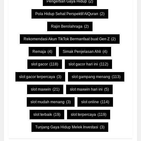
Pengertian Gaya Hidup
(2)
Pola Hidup Sehat Perspektif AlQuran
(2)
Rajin Berolahraga
(2)
Rekomendasi Akun TikTok Bermanfaat buat Gen Z
(2)
Remaja
(4)
Simak Penjelasan Ahli
(4)
slot gacor
(118)
slot gacor hari ini
(112)
slot gacor terpercaya
(3)
slot gampang menang
(113)
slot maxwin
(21)
slot maxwin hari ini
(5)
slot mudah menang
(3)
slot online
(114)
slot terbaik
(19)
slot terpercaya
(119)
Tunjang Gaya Hidup Melek Investasi
(3)