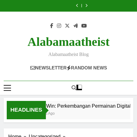
The
Fury
Skip
Anubis
Perkembangan
Dawgs
Gang
Anubis
Perkembangan
Dawgs
Wild
of
Permainan
Permainan
Permainan
Permainan
Permainan
Permainan
Permainan
Gang
Anubis
to
Bertema
Digital
Digital
Digital
Bertema
Digital
Digital
Permainan
Permainan
content
Mitologi
Bertema
Bertema
Bertema
Mitologi
Bertema
Bertema
Digital
Bertema
Mesir
Strategi
Anjing
Petualangan
Mesir
Strategi
Anjing
Bertema
Mitologi
Kuno
Kartu
Petualang
Liar
Kuno
Kartu
Petualang
Petualangan
Mesir
dan
dengan
Super
Super
dan
dengan
Super
Liar
Kuno
Alabamaatheist
Teknologi
Teknologi
Modern,
Modern,
Teknologi
Teknologi
Modern,
Super
dan
Hiburan
Super
dan
dan
Hiburan
Super
dan
Modern,
Teknologi
Digital
Modern
Teknologi
Teknologi
Digital
Modern
Teknologi
dan
Hiburan
Super
2026
Hiburan
Hiburan
Super
2026
Hiburan
Teknologi
Alabamaatheist Blog
Digital
Modern
Interaktif
Interaktif
Modern
Interaktif
Hiburan
Super
Di
2026
2026
Di
2026
Interaktif
Modern
NEWSLETTER
RANDOM NEWS
2026
2026
2026
Di
2026
Poker Win: Perkembangan Permainan Digital Bert
HEADLINES
22 Hours Ago
Home
Uncategorized