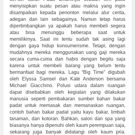
menyisipkan suatu pesan atau makna yang ingin
disampaikan kepada penonton melalui alur cerita,
adegan dan lain sebagainya. Namun tetap harus
dipertimbangkan ya apakah harus membeli segera
atau bisa menunggu beberapa saat untuk
memilikinya. Saat ini tentu sudah tak asing lagi
dengan gaya hidup konsumerisme. Tetapi, dengan
mudahnya mereka menggunakan uang gaji mereka
secara cuma-cuma dan habis dengan begitu saja
karena untuk membeli barang yang belum tentu
bermanfaat bagi mereka. Lagu “Big Time” digubah
oleh Elyssa Samsel dan Kate Anderson bersama
Michael Giacchino. Polusi udara dalam ruangan
dapat disebabkan oleh kegiatan yang dilakukan
manusia seperti pembakaran sumber bahan bakar
padat untuk memasak dan memanaskan ruangan,
contoh bahan bakar padat yaitu kayu bakar, limbah
tanaman, dan kotoran. Bahkan, salon dan spa yang
biasanya hanya dipenuhi oleh kaum perempuan saja,
sekarang juga banyak didatangi oleh kaum pria.