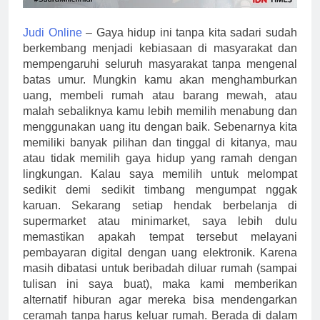
Judi Online
– Gaya hidup ini tanpa kita sadari sudah
berkembang menjadi kebiasaan di masyarakat dan
mempengaruhi seluruh masyarakat tanpa mengenal
batas umur. Mungkin kamu akan menghamburkan
uang, membeli rumah atau barang mewah, atau
malah sebaliknya kamu lebih memilih menabung dan
menggunakan uang itu dengan baik. Sebenarnya kita
memiliki banyak pilihan dan tinggal di kitanya, mau
atau tidak memilih gaya hidup yang ramah dengan
lingkungan. Kalau saya memilih untuk melompat
sedikit demi sedikit timbang mengumpat nggak
karuan. Sekarang setiap hendak berbelanja di
supermarket atau minimarket, saya lebih dulu
memastikan apakah tempat tersebut melayani
pembayaran digital dengan uang elektronik. Karena
masih dibatasi untuk beribadah diluar rumah (sampai
tulisan ini saya buat), maka kami memberikan
alternatif hiburan agar mereka bisa mendengarkan
ceramah tanpa harus keluar rumah. Berada di dalam