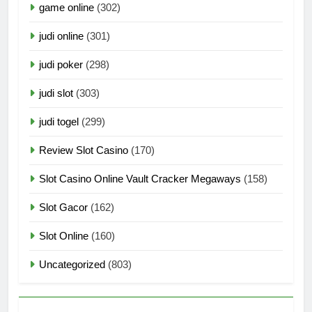
game online
(302)
judi online
(301)
judi poker
(298)
judi slot
(303)
judi togel
(299)
Review Slot Casino
(170)
Slot Casino Online Vault Cracker Megaways
(158)
Slot Gacor
(162)
Slot Online
(160)
Uncategorized
(803)