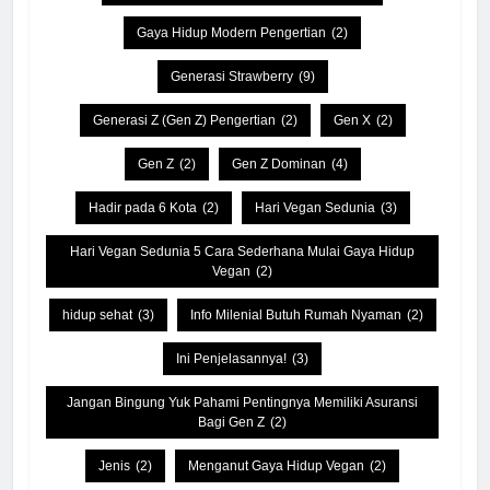
Gaya Hidup Modern Pengertian
(2)
Generasi Strawberry
(9)
Generasi Z (Gen Z) Pengertian
(2)
Gen X
(2)
Gen Z
(2)
Gen Z Dominan
(4)
Hadir pada 6 Kota
(2)
Hari Vegan Sedunia
(3)
Hari Vegan Sedunia 5 Cara Sederhana Mulai Gaya Hidup
Vegan
(2)
hidup sehat
(3)
Info Milenial Butuh Rumah Nyaman
(2)
Ini Penjelasannya!
(3)
Jangan Bingung Yuk Pahami Pentingnya Memiliki Asuransi
Bagi Gen Z
(2)
Jenis
(2)
Menganut Gaya Hidup Vegan
(2)