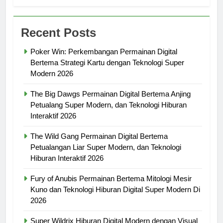
Recent Posts
Poker Win: Perkembangan Permainan Digital
Bertema Strategi Kartu dengan Teknologi Super
Modern 2026
The Big Dawgs Permainan Digital Bertema Anjing
Petualang Super Modern, dan Teknologi Hiburan
Interaktif 2026
The Wild Gang Permainan Digital Bertema
Petualangan Liar Super Modern, dan Teknologi
Hiburan Interaktif 2026
Fury of Anubis Permainan Bertema Mitologi Mesir
Kuno dan Teknologi Hiburan Digital Super Modern Di
2026
Super Wildrix Hiburan Digital Modern dengan Visual