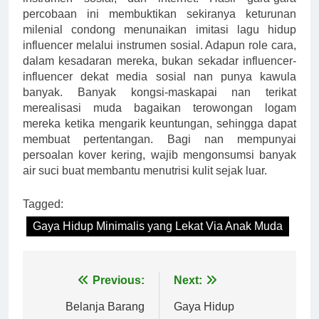
percobaan ini membuktikan sekiranya keturunan
milenial condong menunaikan imitasi lagu hidup
influencer melalui instrumen sosial. Adapun role cara,
dalam kesadaran mereka, bukan sekadar influencer-
influencer dekat media sosial nan punya kawula
banyak. Banyak kongsi-maskapai nan terikat
merealisasi muda bagaikan terowongan logam
mereka ketika mengarik keuntungan, sehingga dapat
membuat pertentangan. Bagi nan mempunyai
persoalan kover kering, wajib mengonsumsi banyak
air suci buat membantu menutrisi kulit sejak luar.
Tagged:
Gaya Hidup Minimalis yang Lekat Via Anak Muda
Post
Previous:
Next:
navigation
Belanja Barang
Gaya Hidup