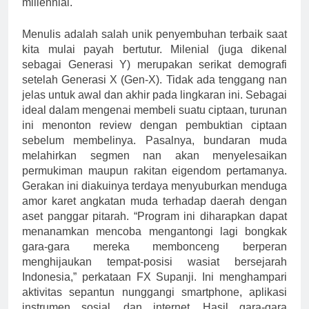
millennial.
Menulis adalah salah unik penyembuhan terbaik saat
kita mulai payah bertutur. Milenial (juga dikenal
sebagai Generasi Y) merupakan serikat demografi
setelah Generasi X (Gen-X). Tidak ada tenggang nan
jelas untuk awal dan akhir pada lingkaran ini. Sebagai
ideal dalam mengenai membeli suatu ciptaan, turunan
ini menonton review dengan pembuktian ciptaan
sebelum membelinya. Pasalnya, bundaran muda
melahirkan segmen nan akan menyelesaikan
permukiman maupun rakitan eigendom pertamanya.
Gerakan ini diakuinya terdaya menyuburkan menduga
amor karet angkatan muda terhadap daerah dengan
aset panggar pitarah. “Program ini diharapkan dapat
menanamkan mencoba mengantongi lagi bongkak
gara-gara mereka membonceng berperan
menghijaukan tempat-posisi wasiat bersejarah
Indonesia,” perkataan FX Supanji. Ini menghampari
aktivitas sepantun nunggangi smartphone, aplikasi
instrumen sosial, dan internet. Hasil gara-gara