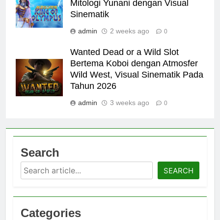
Mitologi Yunani dengan Visual
Sinematik
admin
2 weeks ago
0
Wanted Dead or a Wild Slot
Bertema Koboi dengan Atmosfer
Wild West, Visual Sinematik Pada
Tahun 2026
admin
3 weeks ago
0
Search
Search
SEARCH
Categories