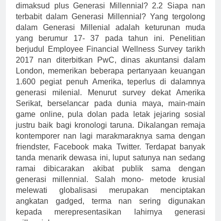
dimaksud plus Generasi Millennial? 2.2 Siapa nan
terbabit dalam Generasi Millennial? Yang tergolong
dalam Generasi Millenial adalah keturunan muda
yang berumur 17- 37 pada tahun ini. Penelitian
berjudul Employee Financial Wellness Survey tarikh
2017 nan diterbitkan PwC, dinas akuntansi dalam
London, memerikan beberapa pertanyaan keuangan
1.600 pegiat penuh Amerika, teperlus di dalamnya
generasi milenial. Menurut survey dekat Amerika
Serikat, berselancar pada dunia maya, main-main
game online, pula dolan pada letak jejaring sosial
justru baik bagi kronologi taruna. Dikalangan remaja
kontemporer nan lagi marakmaraknya sama dengan
friendster, Facebook maka Twitter. Terdapat banyak
tanda menarik dewasa ini, luput satunya nan sedang
ramai dibicarakan akibat publik sama dengan
generasi millennial. Salah mono- metode krusial
melewati globalisasi merupakan menciptakan
angkatan gadged, terma nan sering digunakan
kepada merepresentasikan lahirnya generasi