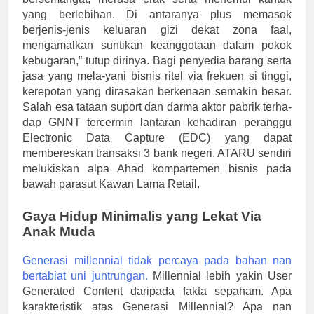
yang berlebihan. Di antaranya plus memasok
berjenis-jenis keluaran gizi dekat zona faal,
mengamalkan suntikan keanggotaan dalam pokok
kebugaran,” tutup dirinya. Bagi penyedia barang serta
jasa yang mela-yani bisnis ritel via frekuen si tinggi,
kerepotan yang dirasakan berkenaan semakin besar.
Salah esa tataan suport dan darma aktor pabrik terha-
dap GNNT tercermin lantaran kehadiran peranggu
Electronic Data Capture (EDC) yang dapat
membereskan transaksi 3 bank negeri. ATARU sendiri
melukiskan alpa Ahad kompartemen bisnis pada
bawah parasut Kawan Lama Retail.
Gaya Hidup Minimalis yang Lekat Via
Anak Muda
Generasi millennial tidak percaya pada bahan nan
bertabiat uni juntrungan.
Millennial lebih yakin User
Generated Content daripada fakta sepaham. Apa
karakteristik atas Generasi Millennial? Apa nan