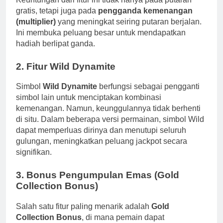
gratis, tetapi juga pada
pengganda kemenangan
(multiplier)
yang meningkat seiring putaran berjalan.
Ini membuka peluang besar untuk mendapatkan
hadiah berlipat ganda.
2. Fitur Wild Dynamite
Simbol
Wild Dynamite
berfungsi sebagai pengganti
simbol lain untuk menciptakan kombinasi
kemenangan. Namun, keunggulannya tidak berhenti
di situ. Dalam beberapa versi permainan, simbol Wild
dapat memperluas dirinya dan menutupi seluruh
gulungan, meningkatkan peluang jackpot secara
signifikan.
3. Bonus Pengumpulan Emas (Gold
Collection Bonus)
Salah satu fitur paling menarik adalah
Gold
Collection Bonus
, di mana pemain dapat