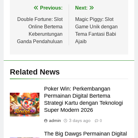
Post
Previous:
Next:
navigation
Double Fortune: Slot
Magic Piggy: Slot
Online Bertema
Game Unik dengan
Keberuntungan
Tema Fantasi Babi
Ganda Pendahuluan
Ajaib
Related News
Poker Win: Perkembangan
Permainan Digital Bertema
Strategi Kartu dengan Teknologi
Super Modern 2026
admin
3 days ago
0
The Big Dawgs Permainan Digital