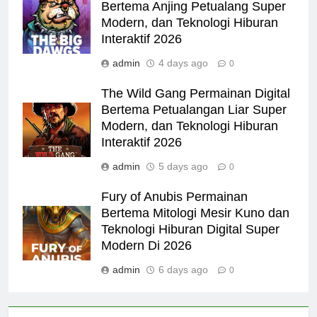
Bertema Anjing Petualang Super
Modern, dan Teknologi Hiburan
Interaktif 2026
admin
4 days ago
0
The Wild Gang Permainan Digital
Bertema Petualangan Liar Super
Modern, dan Teknologi Hiburan
Interaktif 2026
admin
5 days ago
0
Fury of Anubis Permainan
Bertema Mitologi Mesir Kuno dan
Teknologi Hiburan Digital Super
Modern Di 2026
admin
6 days ago
0