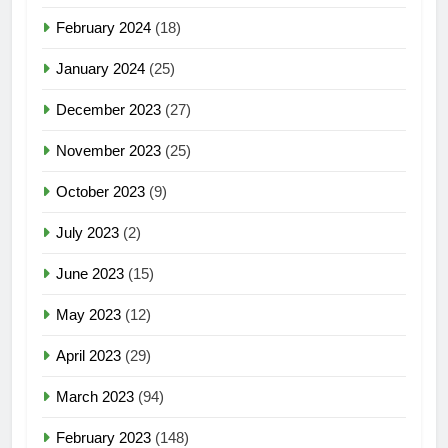
February 2024
(18)
January 2024
(25)
December 2023
(27)
November 2023
(25)
October 2023
(9)
July 2023
(2)
June 2023
(15)
May 2023
(12)
April 2023
(29)
March 2023
(94)
February 2023
(148)