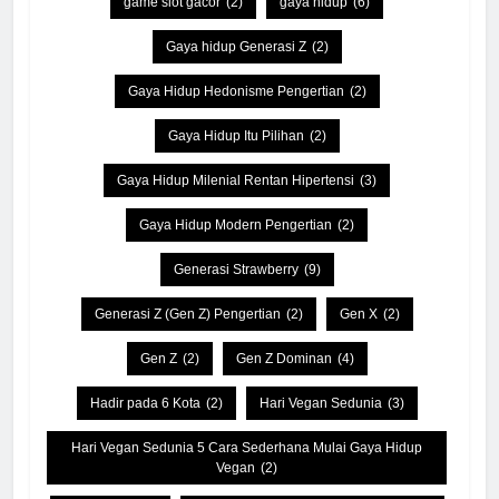
game slot gacor
(2)
gaya hidup
(6)
Gaya hidup Generasi Z
(2)
Gaya Hidup Hedonisme Pengertian
(2)
Gaya Hidup Itu Pilihan
(2)
Gaya Hidup Milenial Rentan Hipertensi
(3)
Gaya Hidup Modern Pengertian
(2)
Generasi Strawberry
(9)
Generasi Z (Gen Z) Pengertian
(2)
Gen X
(2)
Gen Z
(2)
Gen Z Dominan
(4)
Hadir pada 6 Kota
(2)
Hari Vegan Sedunia
(3)
Hari Vegan Sedunia 5 Cara Sederhana Mulai Gaya Hidup
Vegan
(2)