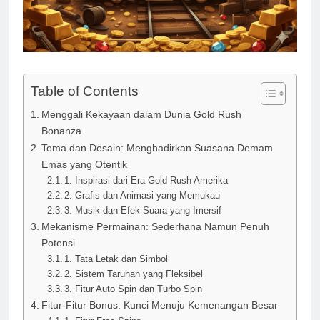
Table of Contents
Menggali Kekayaan dalam Dunia Gold Rush
Bonanza
Tema dan Desain: Menghadirkan Suasana Demam
Emas yang Otentik
1. Inspirasi dari Era Gold Rush Amerika
2. Grafis dan Animasi yang Memukau
3. Musik dan Efek Suara yang Imersif
Mekanisme Permainan: Sederhana Namun Penuh
Potensi
1. Tata Letak dan Simbol
2. Sistem Taruhan yang Fleksibel
3. Fitur Auto Spin dan Turbo Spin
Fitur-Fitur Bonus: Kunci Menuju Kemenangan Besar