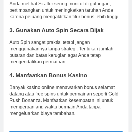
Anda melihat Scatter sering muncul di gulungan,
pertimbangkan untuk meningkatkan taruhan Anda
karena peluang mengaktifkan fitur bonus lebih tinggi.
3. Gunakan Auto Spin Secara Bijak
Auto Spin sangat praktis, tetapi jangan
menggunakannya tanpa strategi. Tentukan jumlah
putaran dan batas kerugian agar Anda tetap
mengendalikan permainan.
4. Manfaatkan Bonus Kasino
Banyak kasino online menawarkan bonus selamat
datang atau free spins untuk permainan seperti Gold
Rush Bonanza. Manfaatkan kesempatan ini untuk
memperpanjang waktu bermain Anda tanpa
mengeluarkan biaya tambahan.