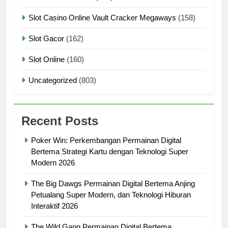
Slot Casino Online Vault Cracker Megaways
(158)
Slot Gacor
(162)
Slot Online
(160)
Uncategorized
(803)
Recent Posts
Poker Win: Perkembangan Permainan Digital
Bertema Strategi Kartu dengan Teknologi Super
Modern 2026
The Big Dawgs Permainan Digital Bertema Anjing
Petualang Super Modern, dan Teknologi Hiburan
Interaktif 2026
The Wild Gang Permainan Digital Bertema