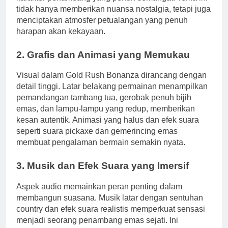
tidak hanya memberikan nuansa nostalgia, tetapi juga
menciptakan atmosfer petualangan yang penuh
harapan akan kekayaan.
2. Grafis dan Animasi yang Memukau
Visual dalam Gold Rush Bonanza dirancang dengan
detail tinggi. Latar belakang permainan menampilkan
pemandangan tambang tua, gerobak penuh bijih
emas, dan lampu-lampu yang redup, memberikan
kesan autentik. Animasi yang halus dan efek suara
seperti suara pickaxe dan gemerincing emas
membuat pengalaman bermain semakin nyata.
3. Musik dan Efek Suara yang Imersif
Aspek audio memainkan peran penting dalam
membangun suasana. Musik latar dengan sentuhan
country dan efek suara realistis memperkuat sensasi
menjadi seorang penambang emas sejati. Ini