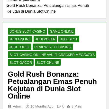
Gold Rush Bonanza: Petualangan Emas Penuh
Kejutan di Dunia Slot Online
BONUS SLOT CASINO
GAME ONLINE
JUDI ONLINE
JUDI POKER
JUDI SLOT
JUDI TOGEL
REVIEW SLOT CASINO
SLOT CASINO ONLINE VAULT CRACKER MEGAWAYS
SLOT GACOR
SLOT ONLINE
Gold Rush Bonanza:
Petualangan Emas Penuh
Kejutan di Dunia Slot
Online
0
Admin
10 Months Ago
6 Mins