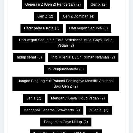
Generasi Z (Gen Z) Pengertian
(2)
Gen X
(2)
Gen Z
(2)
Gen Z Dominan
(4)
Hadir pada 6 Kota
(2)
Hari Vegan Sedunia
(3)
Hari Vegan Sedunia 5 Cara Sederhana Mulai Gaya Hidup
Vegan
(2)
hidup sehat
(3)
Info Milenial Butuh Rumah Nyaman
(2)
Ini Penjelasannya!
(3)
Jangan Bingung Yuk Pahami Pentingnya Memiliki Asuransi
Bagi Gen Z
(2)
Jenis
(2)
Menganut Gaya Hidup Vegan
(2)
Mengenal Generasi Strawberry
(2)
Milenial
(2)
Pengertian Gaya Hidup
(2)