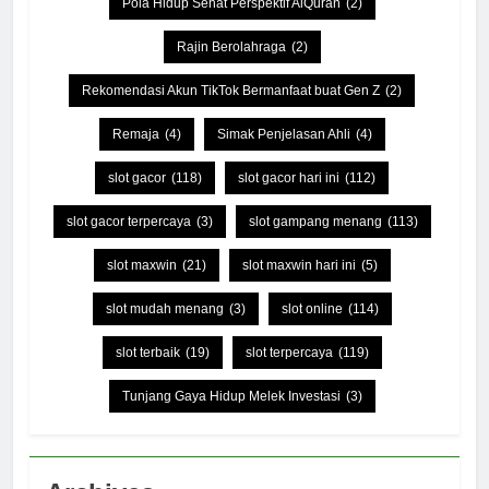
Pola Hidup Sehat Perspektif AlQuran
(2)
Rajin Berolahraga
(2)
Rekomendasi Akun TikTok Bermanfaat buat Gen Z
(2)
Remaja
(4)
Simak Penjelasan Ahli
(4)
slot gacor
(118)
slot gacor hari ini
(112)
slot gacor terpercaya
(3)
slot gampang menang
(113)
slot maxwin
(21)
slot maxwin hari ini
(5)
slot mudah menang
(3)
slot online
(114)
slot terbaik
(19)
slot terpercaya
(119)
Tunjang Gaya Hidup Melek Investasi
(3)