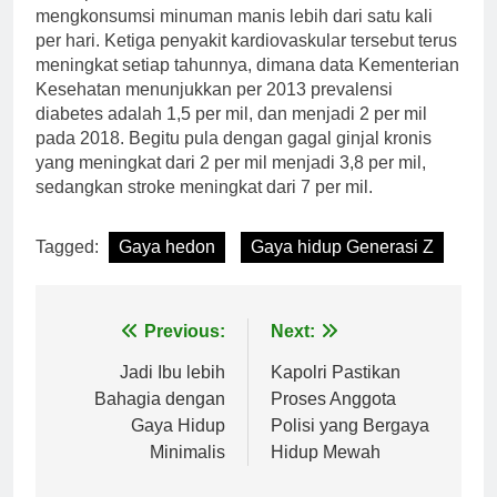
mengkonsumsi minuman manis lebih dari satu kali
per hari. Ketiga penyakit kardiovaskular tersebut terus
meningkat setiap tahunnya, dimana data Kementerian
Kesehatan menunjukkan per 2013 prevalensi
diabetes adalah 1,5 per mil, dan menjadi 2 per mil
pada 2018. Begitu pula dengan gagal ginjal kronis
yang meningkat dari 2 per mil menjadi 3,8 per mil,
sedangkan stroke meningkat dari 7 per mil.
Tagged:
Gaya hedon
Gaya hidup Generasi Z
Post
Previous:
Next:
navigation
Jadi Ibu lebih
Kapolri Pastikan
Bahagia dengan
Proses Anggota
Gaya Hidup
Polisi yang Bergaya
Minimalis
Hidup Mewah