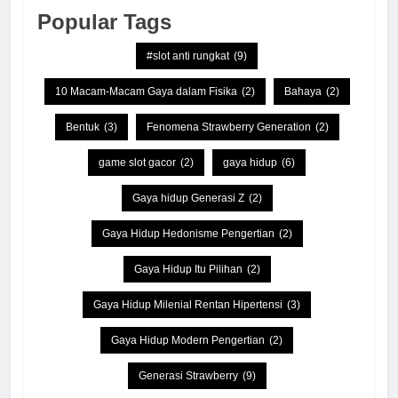
Popular Tags
#slot anti rungkat
(9)
10 Macam-Macam Gaya dalam Fisika
(2)
Bahaya
(2)
Bentuk
(3)
Fenomena Strawberry Generation
(2)
game slot gacor
(2)
gaya hidup
(6)
Gaya hidup Generasi Z
(2)
Gaya Hidup Hedonisme Pengertian
(2)
Gaya Hidup Itu Pilihan
(2)
Gaya Hidup Milenial Rentan Hipertensi
(3)
Gaya Hidup Modern Pengertian
(2)
Generasi Strawberry
(9)