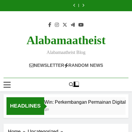
Anubis
Perkembangan
Dawgs
Gang
Anubis
Perkembangan
Dawgs
Wild
of
Skip
Permainan
Permainan
Permainan
Permainan
Permainan
Permainan
Permainan
Gang
Anubis
to
Bertema
Digital
Digital
Digital
Bertema
Digital
Digital
Permainan
Permainan
Mitologi
Bertema
Bertema
Bertema
Mitologi
Bertema
Bertema
Digital
Bertema
content
Mesir
Strategi
Anjing
Petualangan
Mesir
Strategi
Anjing
Bertema
Mitologi
Kuno
Kartu
Petualang
Liar
Kuno
Kartu
Petualang
Petualangan
Mesir
dan
dengan
Super
Super
dan
dengan
Super
Liar
Kuno
Teknologi
Teknologi
Modern,
Modern,
Teknologi
Teknologi
Modern,
Super
dan
Alabamaatheist
Hiburan
Super
dan
dan
Hiburan
Super
dan
Modern,
Teknologi
Digital
Modern
Teknologi
Teknologi
Digital
Modern
Teknologi
dan
Hiburan
Super
2026
Hiburan
Hiburan
Super
2026
Hiburan
Teknologi
Digital
Alabamaatheist Blog
Modern
Interaktif
Interaktif
Modern
Interaktif
Hiburan
Super
Di
2026
2026
Di
2026
Interaktif
Modern
2026
2026
2026
Di
NEWSLETTER
RANDOM NEWS
2026
Poker Win: Perkembangan Permainan Digital Berte
HEADLINES
2 Days Ago
Home
Uncategorized