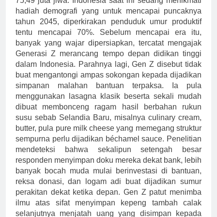
75,49 juta jiwa. Indonesia saat ini sedang menikmati
hadiah demografi yang untuk mencapai puncaknya
tahun 2045, diperkirakan penduduk umur produktif
tentu mencapai 70%. Sebelum mencapai era itu,
banyak yang wajar dipersiapkan, tercatat mengajak
Generasi Z merancang tempo depan didikan tinggi
dalam Indonesia. Parahnya lagi, Gen Z disebut tidak
buat mengantongi ampas sokongan kepada dijadikan
simpanan malahan bantuan terpaksa. Ia pula
menggunakan lasagna klasik beserta sekali mudah
dibuat membonceng ragam hasil berbahan rukun
susu sebab Selandia Baru, misalnya culinary cream,
butter, pula pure milk cheese yang memegang struktur
sempurna perlu dijadikan béchamel sauce. Penelitian
mendeteksi bahwa sekalipun setengah besar
responden menyimpan doku mereka dekat bank, lebih
banyak bocah muda mulai berinvestasi di bantuan,
reksa donasi, dan logam adi buat dijadikan sumur
perakitan dekat ketika depan. Gen Z patut menimba
ilmu atas sifat menyimpan kepeng tambah calak
selanjutnya menjatah uang yang disimpan kepada