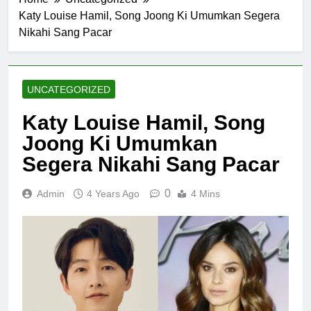
Katy Louise Hamil, Song Joong Ki Umumkan Segera
Nikahi Sang Pacar
UNCATEGORIZED
Katy Louise Hamil, Song
Joong Ki Umumkan
Segera Nikahi Sang Pacar
0
Admin
4 Years Ago
4 Mins