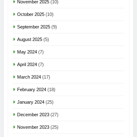
November 2025
(10)
October 2025
(10)
September 2025
(9)
August 2025
(5)
May 2024
(7)
April 2024
(7)
March 2024
(17)
February 2024
(18)
January 2024
(25)
December 2023
(27)
November 2023
(25)