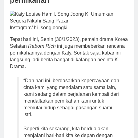
pernikahan
Instagram/ hi_songjoongki
Tepat hari ini, Senin (30/1/2023), pemain drama Korea
Selatan
Reborn Rich
ini juga membeberkan rencana
pernikahannya dengan Katy. Sontak saja, kabar ini
langsung jadi berita hangat di kalangan pecinta K-
Drama.
“Dan hari ini, berdasarkan kepercayaan dan
cinta kami yang mendalam satu sama lain,
kami sedang dalam perjalanan kembali dari
mendaftarkan pernikahan kami untuk
memulai hidup sebagai pasangan suami
istri.
Seperti kita sekarang, kita berdua akan
menjalani hari-hari kita ke depan dengan