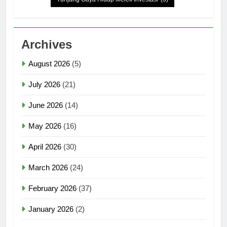
Archives
August 2026
(5)
July 2026
(21)
June 2026
(14)
May 2026
(16)
April 2026
(30)
March 2026
(24)
February 2026
(37)
January 2026
(2)