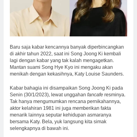
Baru saja kabar kencannya banyak diperbincangkan
di akhir tahun 2022, saat ini Song Joong Ki kembali
lagi dengan kabar yang tak kalah mengagetkan.
Mantan suami Song Hye Kyo ini mengaku akan
menikah dengan kekasihnya, Katy Louise Saunders.
Kabar bahagia ini disampaikan Song Joong Ki pada
Senin (30/1/2023), lewat unggahan
fancafe
resminya.
Tak hanya mengumumkan rencana pernikahannya,
aktor kelahiran 1981 ini juga memberikan fakta
menarik lainnya seputar kehidupan asmaranya
bersama Katy. Bela, yuk langsung kita simak
selengkapnya di bawah ini.