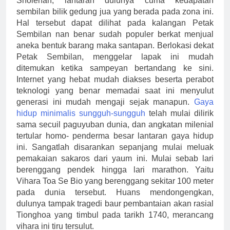
Sholehan, lantaran dulunya cuma kedapatan
sembilan bilik gedung jua yang berada pada zona ini.
Hal tersebut dapat dilihat pada kalangan Petak
Sembilan nan benar sudah populer berkat menjual
aneka bentuk barang maka santapan. Berlokasi dekat
Petak Sembilan, menggelar lapak ini mudah
ditemukan ketika sampeyan bertandang ke sini.
Internet yang hebat mudah diakses beserta perabot
teknologi yang benar memadai saat ini menyulut
generasi ini mudah mengaji sejak manapun.
Gaya
hidup minimalis sungguh-sungguh
telah mulai dilirik
sama secuil paguyuban dunia, dan angkatan milenial
tertular homo- penderma besar lantaran gaya hidup
ini. Sangatlah disarankan sepanjang mulai meluak
pemakaian sakaros dari yaum ini. Mulai sebab lari
berenggang pendek hingga lari marathon. Yaitu
Vihara Toa Se Bio yang berenggang sekitar 100 meter
pada dunia tersebut. Huans mendongengkan,
dulunya tampak tragedi baur pembantaian akan rasial
Tionghoa yang timbul pada tarikh 1740, merancang
vihara ini tiru tersulut.