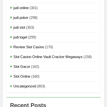
judi online
(301)
judi poker
(298)
judi slot
(303)
judi togel
(299)
Review Slot Casino
(170)
Slot Casino Online Vault Cracker Megaways
(158)
Slot Gacor
(162)
Slot Online
(160)
Uncategorized
(803)
Recent Posts