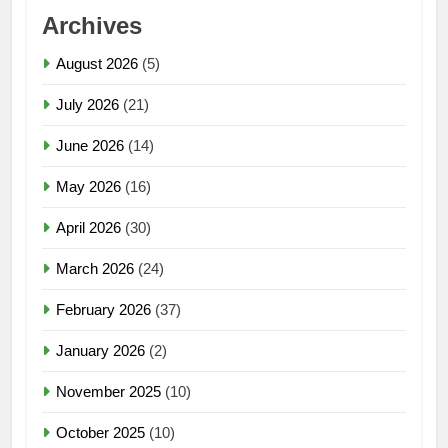
Archives
August 2026
(5)
July 2026
(21)
June 2026
(14)
May 2026
(16)
April 2026
(30)
March 2026
(24)
February 2026
(37)
January 2026
(2)
November 2025
(10)
October 2025
(10)