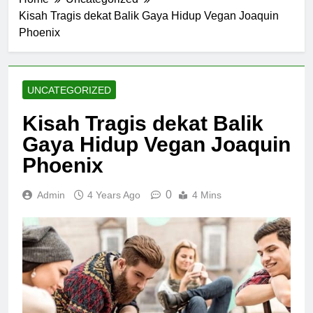
Kisah Tragis dekat Balik Gaya Hidup Vegan Joaquin
Phoenix
UNCATEGORIZED
Kisah Tragis dekat Balik
Gaya Hidup Vegan Joaquin
Phoenix
0
Admin
4 Years Ago
4 Mins