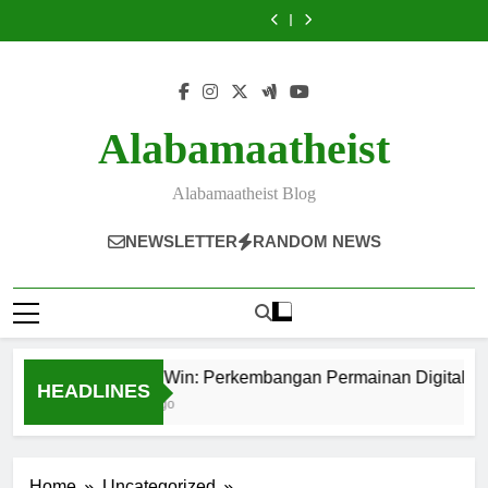
Anubis
Perkembangan
Dawgs
Gang
Anubis
Perkembangan
Dawgs
Skip
Wild
of
Permainan
Permainan
Permainan
Permainan
Permainan
Permainan
Permainan
Gang
Anubis
to
Bertema
Digital
Digital
Digital
Bertema
Digital
Digital
Permainan
Permainan
Mitologi
Bertema
Bertema
Bertema
Mitologi
Bertema
Bertema
content
Digital
Bertema
Mesir
Strategi
Anjing
Petualangan
Mesir
Strategi
Anjing
Bertema
Mitologi
Kuno
Kartu
Petualang
Liar
Kuno
Kartu
Petualang
Petualangan
Mesir
dan
dengan
Super
Super
dan
dengan
Super
Liar
Kuno
Teknologi
Teknologi
Modern,
Modern,
Teknologi
Teknologi
Modern,
Alabamaatheist
Super
dan
Hiburan
Super
dan
dan
Hiburan
Super
dan
Modern,
Teknologi
Digital
Modern
Teknologi
Teknologi
Digital
Modern
Teknologi
dan
Hiburan
Super
2026
Hiburan
Hiburan
Super
2026
Hiburan
Teknologi
Digital
Alabamaatheist Blog
Modern
Interaktif
Interaktif
Modern
Interaktif
Hiburan
Super
Di
2026
2026
Di
2026
Interaktif
Modern
2026
2026
2026
Di
NEWSLETTER
RANDOM NEWS
2026
Poker Win: Perkembangan Permainan Digital Berte
HEADLINES
1 Day Ago
Home
Uncategorized