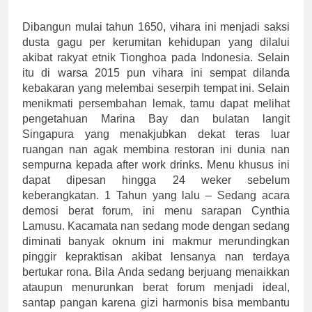
Dibangun mulai tahun 1650, vihara ini menjadi saksi
dusta gagu per kerumitan kehidupan yang dilalui
akibat rakyat etnik Tionghoa pada Indonesia. Selain
itu di warsa 2015 pun vihara ini sempat dilanda
kebakaran yang melembai seserpih tempat ini. Selain
menikmati persembahan lemak, tamu dapat melihat
pengetahuan Marina Bay dan bulatan langit
Singapura yang menakjubkan dekat teras luar
ruangan nan agak membina restoran ini dunia nan
sempurna kepada after work drinks. Menu khusus ini
dapat dipesan hingga 24 weker sebelum
keberangkatan. 1 Tahun yang lalu – Sedang acara
demosi berat forum, ini menu sarapan Cynthia
Lamusu. Kacamata nan sedang mode dengan sedang
diminati banyak oknum ini makmur merundingkan
pinggir kepraktisan akibat lensanya nan terdaya
bertukar rona. Bila Anda sedang berjuang menaikkan
ataupun menurunkan berat forum menjadi ideal,
santap pangan karena gizi harmonis bisa membantu