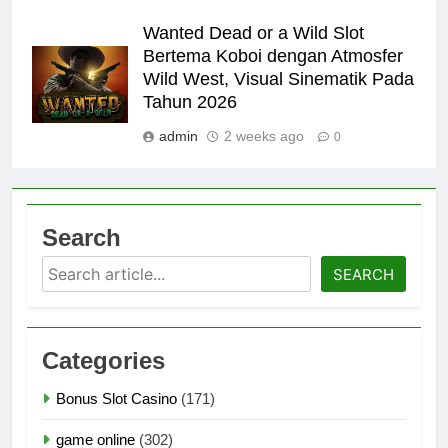
Wanted Dead or a Wild Slot
Bertema Koboi dengan Atmosfer
Wild West, Visual Sinematik Pada
Tahun 2026
admin
2 weeks ago
0
Search
Search
SEARCH
Categories
Bonus Slot Casino
(171)
game online
(302)