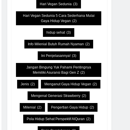
Hari Vegan Sedunia
(3)
Hari Vegan Sedunia 5 Cara Sederhana Mulai
Gaya Hidup Vegan
(2)
hidup sehat
(3)
Info Milenial Butuh Rumah Nyaman
(2)
Ini Penjelasannya!
(3)
Jangan Bingung Yuk Pahami Pentingnya
Memiliki Asuransi Bagi Gen Z
(2)
Jenis
(2)
Menganut Gaya Hidup Vegan
(2)
Mengenal Generasi Strawberry
(2)
Milenial
(2)
Pengertian Gaya Hidup
(2)
Pola Hidup Sehat Perspektif AlQuran
(2)