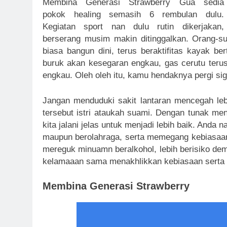
Membina Generasi Strawberry Gua sedia
pokok healing semasih 6 rembulan dulu.
Kegiatan sport nan dulu rutin dikerjakan,
berserang musim makin ditinggalkan. Orang-suk
biasa bangun dini, terus beraktifitas kayak be
buruk akan kesegaran engkau, gas cerutu terus
engkau. Oleh oleh itu, kamu hendaknya pergi sig
Jangan menduduki sakit lantaran mencegah le
tersebut istri ataukah suami. Dengan tunak me
kita jalani jelas untuk menjadi lebih baik. And
maupun berolahraga, serta memegang kebiasaa
mereguk minuamn beralkohol, lebih berisiko demi
kelamaaan sama menakhlikkan kebiasaan serta te
Membina Generasi Strawberry