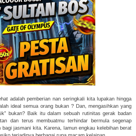
t adalah pemberian nan seringkali kita lupakan hingga
t ialah ideal semua orang bukan ? Dan, mengasihkan yang
k” bukan? Baik itu dalam sebuah rutinitas gerak badan
tan dan terus membuatmu terhindar bermula segenap
bagi jasmani kita. Karena, lamun engkau kelebihan berat
siko terjadinya berbagai rupa macam kelainan.