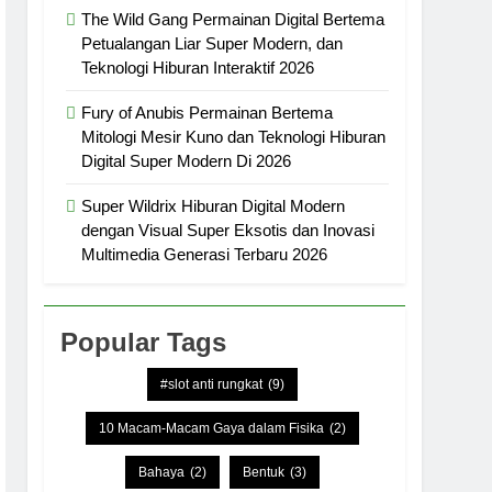
The Wild Gang Permainan Digital Bertema
Petualangan Liar Super Modern, dan
Teknologi Hiburan Interaktif 2026
Fury of Anubis Permainan Bertema
Mitologi Mesir Kuno dan Teknologi Hiburan
Digital Super Modern Di 2026
Super Wildrix Hiburan Digital Modern
dengan Visual Super Eksotis dan Inovasi
Multimedia Generasi Terbaru 2026
Popular Tags
#slot anti rungkat
(9)
10 Macam-Macam Gaya dalam Fisika
(2)
Bahaya
(2)
Bentuk
(3)