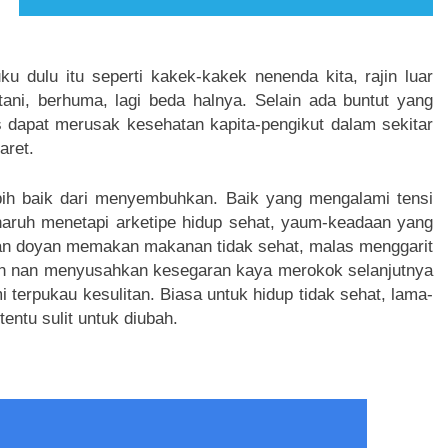
u dulu itu seperti kakek-kakek nenenda kita, rajin luar
rtani, berhuma, lagi beda halnya. Selain ada buntut yang
 dapat merusak kesehatan kapita-pengikut dalam sekitar
aret.
bih baik dari menyembuhkan. Baik yang mengalami tensi
naruh menetapi arketipe hidup sehat, yaum-keadaan yang
a nan doyan memakan makanan tidak sehat, malas menggarit
n nan menyusahkan kesegaran kaya merokok selanjutnya
 terpukau kesulitan. Biasa untuk hidup tidak sehat, lama-
ntu sulit untuk diubah.