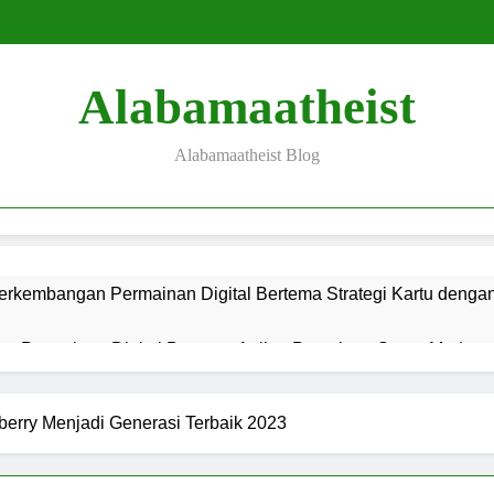
Alabamaatheist
Alabamaatheist Blog
erkembangan Permainan Digital Bertema Strategi Kartu denga
s Permainan Digital Bertema Anjing Petualang Super Modern, d
g Permainan Digital Bertema Petualangan Liar Super Modern, d
erry Menjadi Generasi Terbaik 2023
is Permainan Bertema Mitologi Mesir Kuno dan Teknologi Hibur