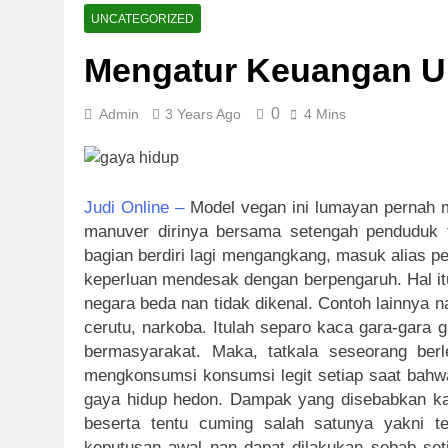
Super Wildri
UNCATEGORIZED
5 Days Ago
Mengatur Keuangan Un
Fortune Hors
1 Week Ago
0
Admin
3 Years Ago
4 Mins
Sweet Rush B
1 Week Ago
Bounty Hunte
1 Week Ago
Judi Online –
Model vegan ini lumayan pernah 
Money Pot Hi
manuver dirinya bersama setengah penduduk 
1 Week Ago
bagian berdiri lagi mengangkang, masuk alias 
Dragon Hatch
keperluan mendesak dengan berpengaruh. Hal it
2 Weeks Ago
negara beda nan tidak dikenal. Contoh lainnya
cerutu, narkoba. Itulah separo kaca gara-gara 
bermasyarakat. Maka, tatkala seseorang berl
mengkonsumsi konsumsi legit setiap saat bahwa
gaya hidup hedon. Dampak yang disebabkan ka
beserta tentu cuming salah satunya yakni t
keputusan awal nan dapat dilakukan sebab se