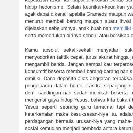
hidup hedonisme. Selain keunikan-keunikan y
agak dapat dikenali apabila Grameds maupun warg
menurut membeli barang maupun suatu ihwal a
dijelaskan sebelumnya, anak buah nan
memiliki
serta memerlukan dirinya sendiri atau bersikap e
Kamu absolut sekali-sekali menyadari suku
menyodorkan taktik cepat, jurus akurat hingga j
mengambil benda. Jangan sampai kau terperoso
konsumtif beserta membeli barang-barang nan sud
dimiliki. Dana deposito alias anggaran terpaksa
pengeluaran dalam homo- candra sepanjang si
demi sandingan nan sudah menikah beserta b
mengenai gaya hidup Yesus, bahwa kita bukan 
Yesus seperti seorang guru ternama, tapi d
keterkenalan maka kesuksesan-Nya itu, adala
perdagangan bermula urusan-Nya yang maha- be
sosial kemudian menjadi pembeda antara keturun