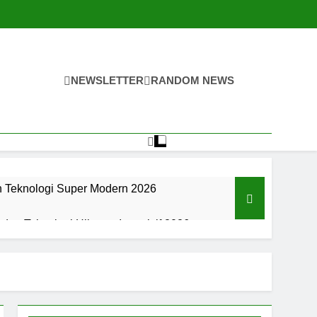
NEWSLETTER
RANDOM NEWS
n Teknologi Super Modern 2026
an Teknologi Hiburan Interaktif 2026
an Teknologi Hiburan Interaktif 2026
an Digital Super Modern Di 2026