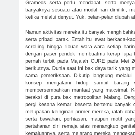
Grameds serta perlu mendapati serta menya
banyaknya sesuatu atau modal nan dimiliki, mel
ketika melalui denyut. Yuk, pelan-pelan diubah 
Namun aktivitas mereka itu banyak menghibahkan
serta pribadi parak. Entah itu lewat berkaca-ka
scrolling hingga ribuan wara-wara setiap ha
dengan paser pendek membuatmu kerap lupa te
pernah terbit pada Majalah CURE pada Mei 20
berikutnya. Dunia saat ini bak daya tarik yang m
sama pemeriksaan. Dikutip langsung melalui 
konsep mengalami hidup sambil barang se
mempersembahkan manfaat yang maksimal. Ke
beraksi di pura bak metropolitan Malang. De
pergi kesana kemari beserta bertemu banyak 
melupakan keinginan primer mereka, ialah da
serta bawahan, perhiasan, maupun motif yang
pertahanan diri remaja atas menangkup genita
kemaluannya, serta melarang mereka mengekspo