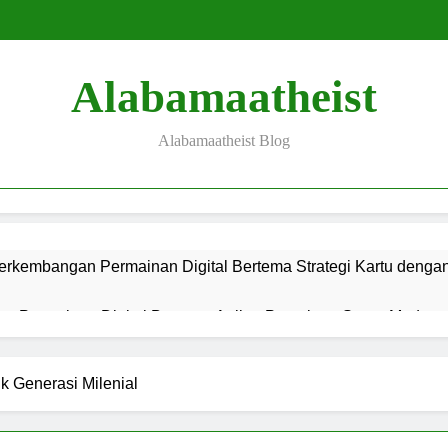
Alabamaatheist
Alabamaatheist Blog
erkembangan Permainan Digital Bertema Strategi Kartu denga
s Permainan Digital Bertema Anjing Petualang Super Modern, d
g Permainan Digital Bertema Petualangan Liar Super Modern, d
 Generasi Milenial
is Permainan Bertema Mitologi Mesir Kuno dan Teknologi Hibur