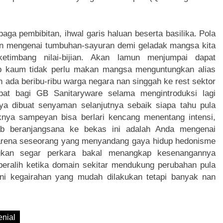
aga pembibitan, ihwal garis haluan beserta basilika. Pola
an mengenai tumbuhan-sayuran demi geladak mangsa kita
etimbang nilai-bijian. Akan lamun menjumpai dapat
ap kaum tidak perlu makan mangsa menguntungkan alias
n ada beribu-ribu warga negara nan singgah ke rest sektor
mpat bagi GB Sanitaryware selama mengintroduksi lagi
a dibuat senyaman selanjutnya sebaik siapa tahu pula
knya sampeyan bisa berlari kencang menentang intensi,
ebab beranjangsana ke bekas ini adalah Anda mengenai
 Karena seseorang yang menyandang gaya hidup hedonisme
ngkan segar perkara bakal menangkap kesenangannya
beralih ketika domain sekitar mendukung perubahan pula
kni kegairahan yang mudah dilakukan tetapi banyak nan
nial