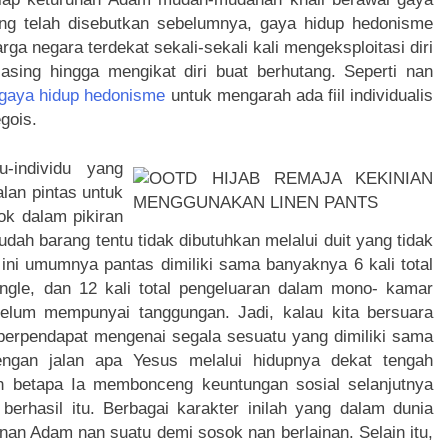
ang telah disebutkan sebelumnya, gaya hidup hedonisme
a negara terdekat sekali-sekali kali mengeksploitasi diri
sing hingga mengikat diri buat berhutang. Seperti nan
 gaya hidup hedonisme
untuk mengarah ada fiil individualis
gois.
-individu yang
alan pintas untuk
k dalam pikiran
ah barang tentu tidak dibutuhkan melalui duit yang tidak
 ini umumnya pantas dimiliki sama banyaknya 6 kali total
ngle, dan 12 kali total pengeluaran dalam mono- kamar
elum mempunyai tanggungan. Jadi, kalau kita bersuara
berpendapat mengenai segala sesuatu yang dimiliki sama
engan jalan apa Yesus melalui hidupnya dekat tengah
h betapa Ia membonceng keuntungan sosial selanjutnya
rhasil itu. Berbagai karakter inilah yang dalam dunia
an Adam nan suatu demi sosok nan berlainan. Selain itu,