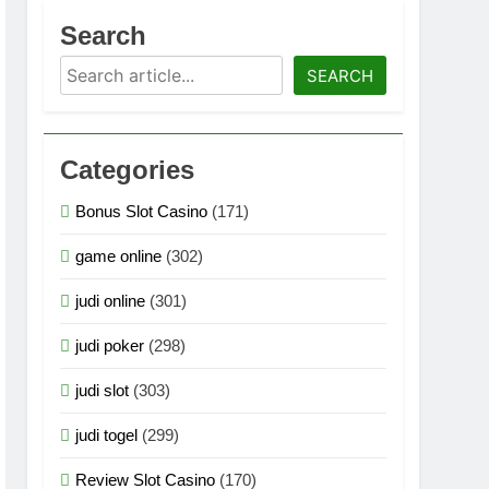
asi Multimedia Generasi Terbaru 2026
Search
Search
logi Grafis Generasi Terbaru 2026
SEARCH
an Teknologi Grafis Terbaru 2026
Categories
ogi Grafis Generasi Super Terbaru 2026
Bonus Slot Casino
(171)
logi Grafis Generasi Super Terbaru 2026
game online
(302)
n Teknologi Grafis Generasi Terbaru 2026
judi online
(301)
judi poker
(298)
judi slot
(303)
judi togel
(299)
Review Slot Casino
(170)