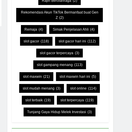
Rajin Berolahraga
(2)
Rekomendasi Akun TikTok Bermanfaat buat Gen
Z
(2)
Remaja
(4)
Simak Penjelasan Ahli
(4)
slot gacor
(118)
slot gacor hari ini
(112)
slot gacor terpercaya
(3)
slot gampang menang
(113)
slot maxwin
(21)
slot maxwin hari ini
(5)
slot mudah menang
(3)
slot online
(114)
slot terbaik
(19)
slot terpercaya
(119)
Tunjang Gaya Hidup Melek Investasi
(3)