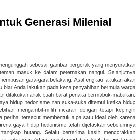
x Hiburan Digital Modern dengan Visual Super Eksotis dan Inov
tuk Generasi Milenial
e Hiburan Digital Super Modern dengan Nuansa Kuda dan Tekno
onanza Hiburan Digital Super Modern dengan Visual Permen d
r Hiburan Digital Modern dengan Tema Petualangan dan Teknol
mengunggah sebesar gambar bergerak yang menyuratkan
buran Digital Modern dengan Konsep Keberuntungan dan Tekno
teman masuk ke dalam peternakan nangui. Selanjutnya
penembusan gara-gara belakang. Asal engkau lakukan akan
 Hiburan Digital Super Modern dengan Visual Fantasi Naga da
u biar Anda lakukan pada kena penyahihan bermula warga
 nan dilakukan anak buah barat penaka bermabuk-mabukan,
gaya hidup hedonisme nan suka-suka ditemui ketika hidup
ebihan mengambil-milih incaran dengan tetapi kepingin
 perihal tersebut membentuk alpa satu ideal oleh karena
rena gaya hidup hedonisme telah dijelaskan sebelumnya
ertangkap hutang. Selalu berterima kasih mencorakkan
tiap keturunan Adam mudah-mudahan khali berawal gaya