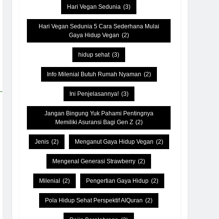
Hari Vegan Sedunia
(3)
Hari Vegan Sedunia 5 Cara Sederhana Mulai
Gaya Hidup Vegan
(2)
hidup sehat
(3)
Info Milenial Butuh Rumah Nyaman
(2)
Ini Penjelasannya!
(3)
Jangan Bingung Yuk Pahami Pentingnya
Memiliki Asuransi Bagi Gen Z
(2)
Jenis
(2)
Menganut Gaya Hidup Vegan
(2)
Mengenal Generasi Strawberry
(2)
Milenial
(2)
Pengertian Gaya Hidup
(2)
Pola Hidup Sehat Perspektif AlQuran
(2)