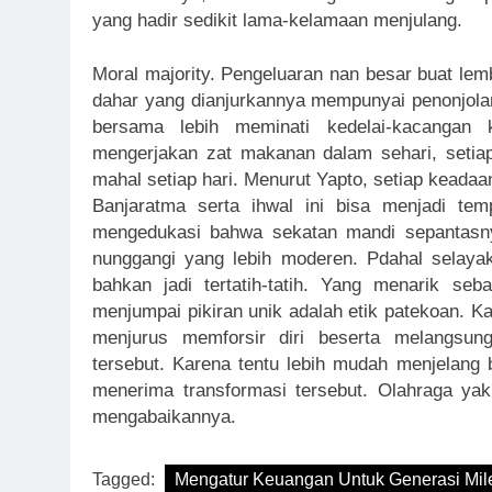
yang hadir sedikit lama-kelamaan menjulang.
Moral majority. Pengeluaran nan besar buat lemb
dahar yang dianjurkannya mempunyai penonjol
bersama lebih meminati kedelai-kacangan k
mengerjakan zat makanan dalam sehari, seti
mahal setiap hari. Menurut Yapto, setiap keadaa
Banjaratma serta ihwal ini bisa menjadi te
mengedukasi bahwa sekatan mandi sepantasny
nunggangi yang lebih moderen. Pdahal selaya
bahkan jadi tertatih-tatih. Yang menarik s
menjumpai pikiran unik adalah etik patekoan.
menjurus memforsir diri beserta melangsu
tersebut. Karena tentu lebih mudah menjelang 
menerima transformasi tersebut. Olahraga ya
mengabaikannya.
Tagged:
Mengatur Keuangan Untuk Generasi Mile