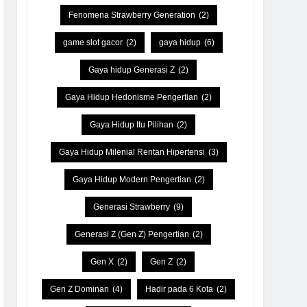
Fenomena Strawberry Generation
(2)
game slot gacor
(2)
gaya hidup
(6)
Gaya hidup Generasi Z
(2)
Gaya Hidup Hedonisme Pengertian
(2)
Gaya Hidup Itu Pilihan
(2)
Gaya Hidup Milenial Rentan Hipertensi
(3)
Gaya Hidup Modern Pengertian
(2)
Generasi Strawberry
(9)
Generasi Z (Gen Z) Pengertian
(2)
Gen X
(2)
Gen Z
(2)
Gen Z Dominan
(4)
Hadir pada 6 Kota
(2)