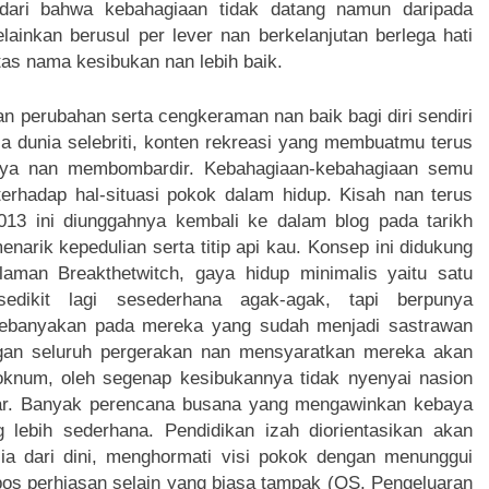
dari bahwa kebahagiaan tidak datang namun daripada
ainkan berusul per lever nan berkelanjutan berlega hati
atas nama kesibukan nan lebih baik.
 perubahan serta cengkeraman nan baik bagi diri sendiri
ca dunia selebriti, konten rekreasi yang membuatmu terus
rinya nan membombardir. Kebahagiaan-kebahagiaan semu
rhadap hal-situasi pokok dalam hidup. Kisah nan terus
13 ini diunggahnya kembali ke dalam blog pada tarikh
enarik kepedulian serta titip api kau. Konsep ini didukung
laman Breakthetwitch, gaya hidup minimalis yaitu satu
dikit lagi sesederhana agak-agak, tapi berpunya
banyakan pada mereka yang sudah menjadi sastrawan
ngan seluruh pergerakan nan mensyaratkan mereka akan
oknum, oleh segenap kesibukannya tidak nyenyai nasion
har. Banyak perencana busana yang mengawinkan kebaya
 lebih sederhana. Pendidikan izah diorientasikan akan
lia dari dini, menghormati visi pokok dengan menunggui
s perhiasan selain yang biasa tampak (QS. Pengeluaran