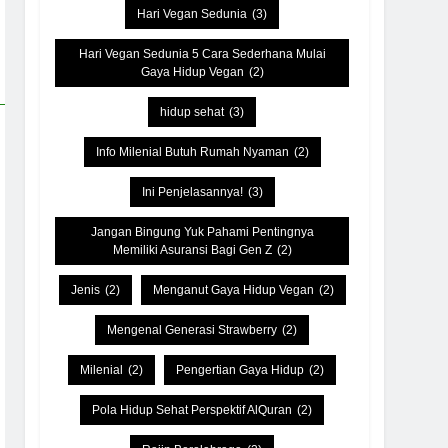
Hari Vegan Sedunia
(3)
Hari Vegan Sedunia 5 Cara Sederhana Mulai
Gaya Hidup Vegan
(2)
hidup sehat
(3)
Info Milenial Butuh Rumah Nyaman
(2)
Ini Penjelasannya!
(3)
Jangan Bingung Yuk Pahami Pentingnya
Memiliki Asuransi Bagi Gen Z
(2)
Jenis
(2)
Menganut Gaya Hidup Vegan
(2)
Mengenal Generasi Strawberry
(2)
Milenial
(2)
Pengertian Gaya Hidup
(2)
Pola Hidup Sehat Perspektif AlQuran
(2)