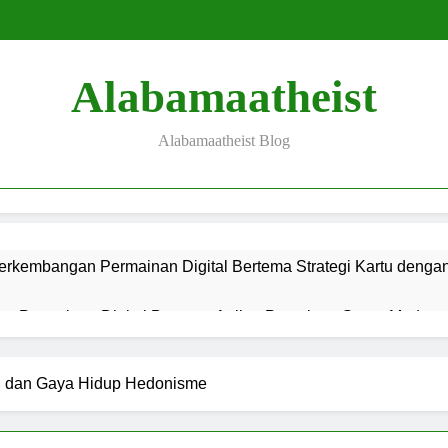
Alabamaatheist
Alabamaatheist Blog
erkembangan Permainan Digital Bertema Strategi Kartu denga
s Permainan Digital Bertema Anjing Petualang Super Modern, d
g Permainan Digital Bertema Petualangan Liar Super Modern, d
k, dan Gaya Hidup Hedonisme
is Permainan Bertema Mitologi Mesir Kuno dan Teknologi Hibur