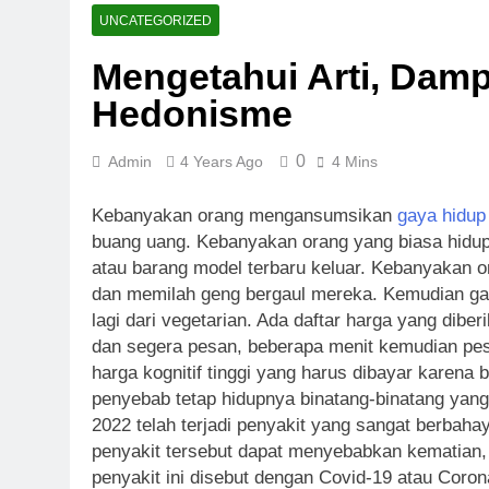
Super Wildri
UNCATEGORIZED
6 Days Ago
Mengetahui Arti, Dam
Fortune Hors
Hedonisme
1 Week Ago
Sweet Rush B
1 Week Ago
0
Admin
4 Years Ago
4 Mins
Bounty Hunte
1 Week Ago
Kebanyakan orang mengansumsikan
gaya hidup
Money Pot Hi
buang uang. Kebanyakan orang yang biasa hidup 
atau barang model terbaru keluar. Kebanyakan o
2 Weeks Ago
Dragon Hatch
dan memilah geng bergaul mereka. Kemudian gay
lagi dari vegetarian. Ada daftar harga yang dibe
2 Weeks Ago
dan segera pesan, beberapa menit kemudian pesan
harga kognitif tinggi yang harus dibayar karena b
penyebab tetap hidupnya binatang-binatang yang 
2022 telah terjadi penyakit yang sangat berbahay
penyakit tersebut dapat menyebabkan kematian,
penyakit ini disebut dengan Covid-19 atau Coron