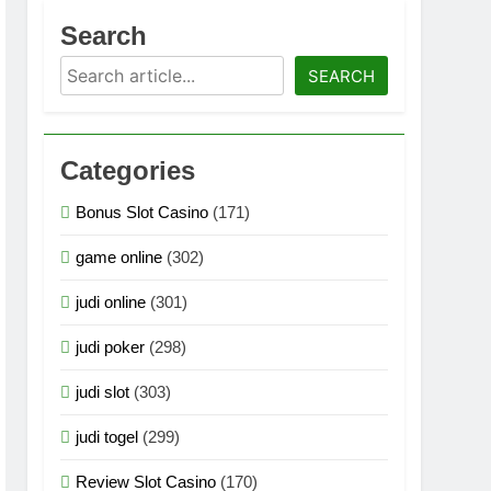
asi Multimedia Generasi Terbaru 2026
Search
Search
logi Grafis Generasi Terbaru 2026
SEARCH
an Teknologi Grafis Terbaru 2026
Categories
ogi Grafis Generasi Super Terbaru 2026
Bonus Slot Casino
(171)
logi Grafis Generasi Super Terbaru 2026
game online
(302)
n Teknologi Grafis Generasi Terbaru 2026
judi online
(301)
judi poker
(298)
judi slot
(303)
judi togel
(299)
Review Slot Casino
(170)