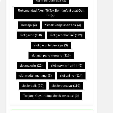
Rajin Berolahraga
(2)
Rekomendasi Akun TikTok Bermanfaat buat Gen
Z
(2)
Remaja
(4)
Simak Penjelasan Ahli
(4)
slot gacor
(118)
slot gacor hari ini
(112)
slot gacor terpercaya
(3)
slot gampang menang
(113)
slot maxwin
(21)
slot maxwin hari ini
(5)
slot mudah menang
(3)
slot online
(114)
slot terbaik
(19)
slot terpercaya
(119)
Tunjang Gaya Hidup Melek Investasi
(3)