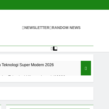
NEWSLETTER
RANDOM NEWS
n Teknologi Super Modern 2026
an Teknologi Hiburan Interaktif 2026
an Teknologi Hiburan Interaktif 2026
an Digital Super Modern Di 2026