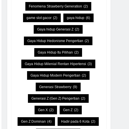
Fenomena Strawberry Generation
(2)
game slot gacor
(2)
gaya hidup
(6)
Gaya hidup Generasi Z
(2)
Gaya Hidup Hedonisme Pengertian
(2)
Gaya Hidup Itu Pilihan
(2)
Gaya Hidup Milenial Rentan Hipertensi
(3)
Gaya Hidup Modern Pengertian
(2)
Generasi Strawberry
(9)
Generasi Z (Gen Z) Pengertian
(2)
Gen X
(2)
Gen Z
(2)
Gen Z Dominan
(4)
Hadir pada 6 Kota
(2)