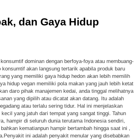
x Hiburan Digital Modern dengan Visual Super Eksotis dan Inov
pak, dan Gaya Hidup
e Hiburan Digital Super Modern dengan Nuansa Kuda dan Tekno
onanza Hiburan Digital Super Modern dengan Visual Permen d
r Hiburan Digital Modern dengan Tema Petualangan dan Teknol
konsumtif dominan dengan berfoya-foya atau membuang-
buran Digital Modern dengan Konsep Keberuntungan dan Tekno
konsumtif akan langsung tertarik apabila produk baru
rang yang memiliki gaya hidup hedon akan lebih memilih
 Hiburan Digital Super Modern dengan Visual Fantasi Naga da
a hidup vegan memiliki pola makan yang jauh lebih ketat
rikan daro pihak manajemen kedai, anda tinggal melihatnya
an yang dipilih atau dicatat akan datang. Itu adalah
egadang atau terlalu sering tidur. Hal ini menjelaskan
kecil yang jatuh dari tempat yang sangat tinggi. Tahun
a, hampir di seluruh dunia terutama Indonesia sendiri,
 bahkan kematianpun hampir bertambah hingga saat ini ,
a.Penyakit ini adalah penyakit menular yang disebabkan