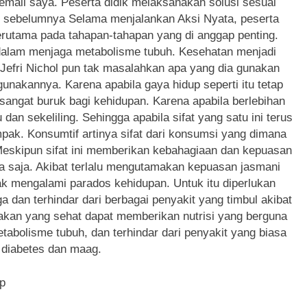
mail saya. Peserta didik melaksanakan solusi sesuai
n sebelumnya Selama menjalankan Aksi Nyata, peserta
erutama pada tahapan-tahapan yang di anggap penting.
g dalam menjaga metabolisme tubuh. Kesehatan menjadi
 Jefri Nichol pun tak masalahkan apa yang dia gunakan
nakannya. Karena apabila gaya hidup seperti itu tetap
angat buruk bagi kehidupan. Karena apabila berlebihan
n sekeliling. Sehingga apabila sifat yang satu ini terus
ak. Konsumtif artinya sifat dari konsumsi yang dimana
eskipun sifat ini memberikan kebahagiaan dan kepuasan
 saja. Akibat terlalu mengutamakan kepuasan jasmani
 mengalami parados kehidupan. Untuk itu diperlukan
a dan terhindar dari berbagai penyakit yang timbul akibat
makan yang sehat dapat memberikan nutrisi yang berguna
abolisme tubuh, dan terhindar dari penyakit yang biasa
u diabetes dan maag.