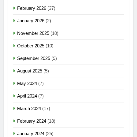
February 2026
(37)
January 2026
(2)
November 2025
(10)
October 2025
(10)
September 2025
(9)
August 2025
(5)
May 2024
(7)
April 2024
(7)
March 2024
(17)
February 2024
(18)
January 2024
(25)