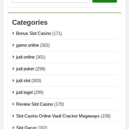
Categories
Bonus Slot Casino
(171)
game online
(302)
judi online
(301)
judi poker
(298)
judi slot
(303)
judi togel
(299)
Review Slot Casino
(170)
Slot Casino Online Vault Cracker Megaways
(158)
Slot Gacor
(162)