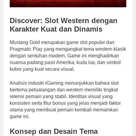
Discover: Slot Western dengan
Karakter Kuat dan Dinamis
Mustang Gold merupakan game slot populer dari
Pragmatic Play yang mengangkat tema western klasik
dengan sentuhan modern. Game ini menghadirkan
nuansa padang pasir Amerika, kuda liar, dan simbol
koboi yang kuat secara visual.
Analisis industri iGaming menunjukkan bahwa slot
bertema petualangan dan western memiliki tingkat
retensi pemain yang stabil. Identitas visual yang
konsisten serta fitur bonus yang jelas menjadi faktor
utama yang membuat pemain kembali memainkan
game ini.
Konsep dan Desain Tema