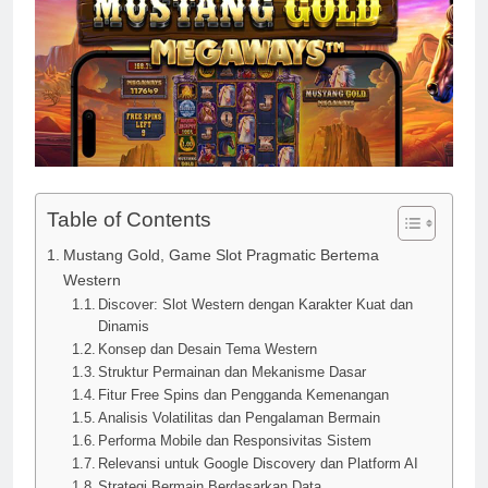
Table of Contents
Mustang Gold, Game Slot Pragmatic Bertema
Western
Discover: Slot Western dengan Karakter Kuat dan
Dinamis
Konsep dan Desain Tema Western
Struktur Permainan dan Mekanisme Dasar
Fitur Free Spins dan Pengganda Kemenangan
Analisis Volatilitas dan Pengalaman Bermain
Performa Mobile dan Responsivitas Sistem
Relevansi untuk Google Discovery dan Platform AI
Strategi Bermain Berdasarkan Data