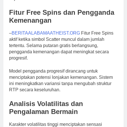
Fitur Free Spins dan Pengganda
Kemenangan
–
BERITAALABAMAATHEIST.ORG
Fitur Free Spins
aktif ketika simbol Scatter muncul dalam jumlah
tertentu. Selama putaran gratis berlangsung,
pengganda kemenangan dapat meningkat secara
progresif.
Model pengganda progresif dirancang untuk
menciptakan potensi lonjakan kemenangan. Sistem
ini meningkatkan variansi tanpa mengubah struktur
RTP secara keseluruhan.
Analisis Volatilitas dan
Pengalaman Bermain
Karakter volatilitas tinggi menciptakan sensasi