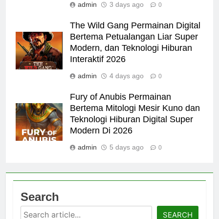
admin
3 days ago
0
The Wild Gang Permainan Digital
Bertema Petualangan Liar Super
Modern, dan Teknologi Hiburan
Interaktif 2026
admin
4 days ago
0
Fury of Anubis Permainan
Bertema Mitologi Mesir Kuno dan
Teknologi Hiburan Digital Super
Modern Di 2026
admin
5 days ago
0
Search
Search
SEARCH