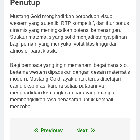
Penutup
Mustang Gold menghadirkan perpaduan visual
western yang autentik, RTP kompetitif, dan fitur bonus
dinamis yang meningkatkan potensi kemenangan.
Struktur matematis yang solid menjadikannya pilihan
bagi pemain yang menyukai volatilitas tinggi dan
atmosfer barat klasik.
Bagi pembaca yang ingin memahami bagaimana slot
bertema western dipadukan dengan desain matematis
modern, Mustang Gold layak untuk terus dipelajari
dan dieksplorasi karena setiap putarannya
menghadirkan kemungkinan baru yang mampu
membangkitkan rasa penasaran untuk kembali
mencoba.
Post
Previous:
Next: