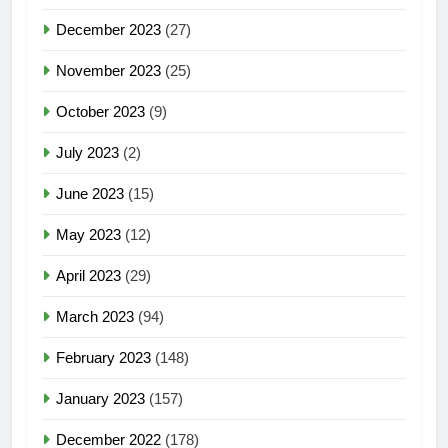
December 2023
(27)
November 2023
(25)
October 2023
(9)
July 2023
(2)
June 2023
(15)
May 2023
(12)
April 2023
(29)
March 2023
(94)
February 2023
(148)
January 2023
(157)
December 2022
(178)