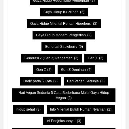
Gaya Hidup Hedonisme Pengertian
(2)
Gaya Hidup Itu Pilihan
(2)
Gaya Hidup Milenial Rentan Hipertensi
(3)
Gaya Hidup Modern Pengertian
(2)
Generasi Strawberry
(9)
Generasi Z (Gen Z) Pengertian
(2)
Gen X
(2)
Gen Z
(2)
Gen Z Dominan
(4)
Hadir pada 6 Kota
(2)
Hari Vegan Sedunia
(3)
Hari Vegan Sedunia 5 Cara Sederhana Mulai Gaya Hidup
Vegan
(2)
hidup sehat
(3)
Info Milenial Butuh Rumah Nyaman
(2)
Ini Penjelasannya!
(3)