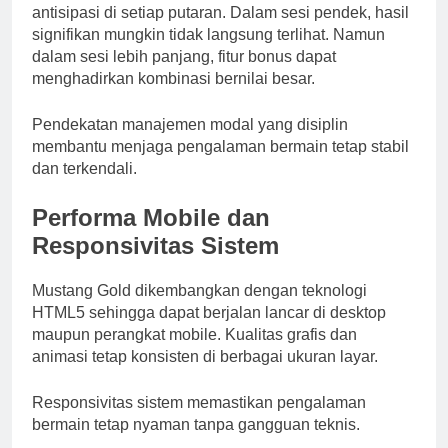
antisipasi di setiap putaran. Dalam sesi pendek, hasil
signifikan mungkin tidak langsung terlihat. Namun
dalam sesi lebih panjang, fitur bonus dapat
menghadirkan kombinasi bernilai besar.
Pendekatan manajemen modal yang disiplin
membantu menjaga pengalaman bermain tetap stabil
dan terkendali.
Performa Mobile dan
Responsivitas Sistem
Mustang Gold dikembangkan dengan teknologi
HTML5 sehingga dapat berjalan lancar di desktop
maupun perangkat mobile. Kualitas grafis dan
animasi tetap konsisten di berbagai ukuran layar.
Responsivitas sistem memastikan pengalaman
bermain tetap nyaman tanpa gangguan teknis.