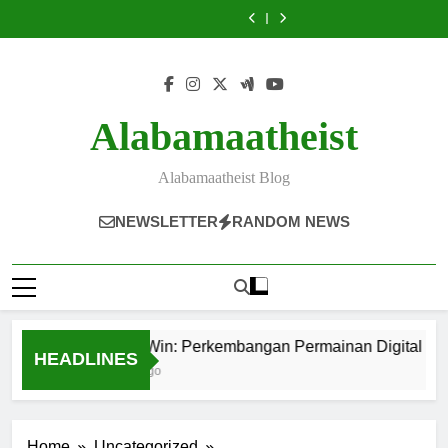
Skip
Permainan
Permainan
Permainan
Permainan
Permainan
Permainan
Permainan
Gang
Anubis
Bertema
Digital
Digital
Digital
Bertema
Digital
Digital
Permainan
Permainan
to
Mitologi
Bertema
Bertema
Bertema
Mitologi
Bertema
Bertema
Digital
Bertema
content
Mesir
Strategi
Anjing
Petualangan
Mesir
Strategi
Anjing
Bertema
Mitologi
Kuno
Kartu
Petualang
Liar
Kuno
Kartu
Petualang
Petualangan
Mesir
dan
dengan
Super
Super
dan
dengan
Super
Liar
Kuno
Teknologi
Teknologi
Modern,
Modern,
Teknologi
Teknologi
Modern,
Super
dan
Alabamaatheist
Hiburan
Super
dan
dan
Hiburan
Super
dan
Modern,
Teknologi
Digital
Modern
Teknologi
Teknologi
Digital
Modern
Teknologi
dan
Hiburan
Super
2026
Hiburan
Hiburan
Super
2026
Hiburan
Teknologi
Digital
Modern
Interaktif
Interaktif
Modern
Interaktif
Hiburan
Super
Alabamaatheist Blog
Di
2026
2026
Di
2026
Interaktif
Modern
2026
2026
2026
Di
NEWSLETTER
RANDOM NEWS
2026
Poker Win: Perkembangan Permainan Digital Bertem
HEADLINES
2 Days Ago
Home
Uncategorized