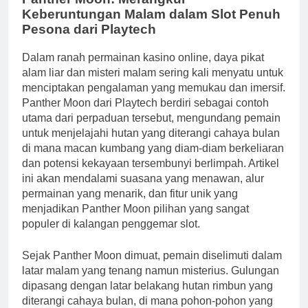
Keberuntungan Malam dalam Slot Penuh
Pesona dari Playtech
Dalam ranah permainan kasino online, daya pikat
alam liar dan misteri malam sering kali menyatu untuk
menciptakan pengalaman yang memukau dan imersif.
Panther Moon dari Playtech berdiri sebagai contoh
utama dari perpaduan tersebut, mengundang pemain
untuk menjelajahi hutan yang diterangi cahaya bulan
di mana macan kumbang yang diam-diam berkeliaran
dan potensi kekayaan tersembunyi berlimpah. Artikel
ini akan mendalami suasana yang menawan, alur
permainan yang menarik, dan fitur unik yang
menjadikan Panther Moon pilihan yang sangat
populer di kalangan penggemar slot.
Sejak Panther Moon dimuat, pemain diselimuti dalam
latar malam yang tenang namun misterius. Gulungan
dipasang dengan latar belakang hutan rimbun yang
diterangi cahaya bulan, di mana pohon-pohon yang