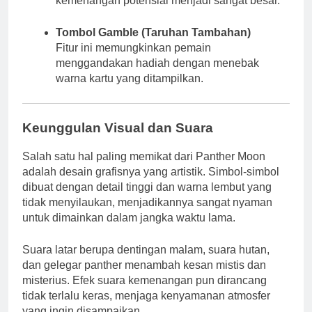
kemenangan potensial menjadi sangat besar.
Tombol Gamble (Taruhan Tambahan)
Fitur ini memungkinkan pemain
menggandakan hadiah dengan menebak
warna kartu yang ditampilkan.
Keunggulan Visual dan Suara
Salah satu hal paling memikat dari Panther Moon
adalah desain grafisnya yang artistik. Simbol-simbol
dibuat dengan detail tinggi dan warna lembut yang
tidak menyilaukan, menjadikannya sangat nyaman
untuk dimainkan dalam jangka waktu lama.
Suara latar berupa dentingan malam, suara hutan,
dan gelegar panther menambah kesan mistis dan
misterius. Efek suara kemenangan pun dirancang
tidak terlalu keras, menjaga kenyamanan atmosfer
yang ingin disampaikan.