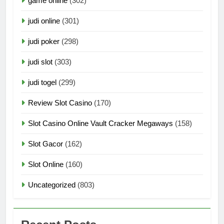
game online
(302)
judi online
(301)
judi poker
(298)
judi slot
(303)
judi togel
(299)
Review Slot Casino
(170)
Slot Casino Online Vault Cracker Megaways
(158)
Slot Gacor
(162)
Slot Online
(160)
Uncategorized
(803)