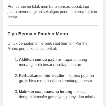
Permainan ini tidak memburu sensasi cepat, tapi
justru menenangkan sekaligus penuh potensi kejutan
besar.
Tips Bermain Panther Moon
Untuk pengalaman terbaik saat bermain Panther
Moon, perhatikan tips berikut:
Aktifkan semua payline
– agar peluang
menang lebih besar di setiap putaran.
Perhatikan simbol scatter
– karena putaran
gratis bisa menghasilkan keuntungan besar.
Mainkan saat suasana tenang
– sesuai
dengan atmosfer game yang sunyi dan mistis.