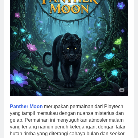
Panther Moon
merupakan permainan dari Playtech
yang tampil memukau dengan nuansa misterius dan
gelap. Permainan ini menyuguhkan atmosfer malam
yang tenang namun penuh ketegangan, dengan latar
hutan rimba yang diterangi cahaya bulan dan seekor