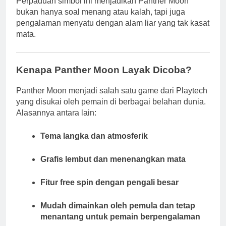
Perpaduan simbol ini menjadikan Panther Moon
bukan hanya soal menang atau kalah, tapi juga
pengalaman menyatu dengan alam liar yang tak kasat
mata.
Kenapa Panther Moon Layak Dicoba?
Panther Moon menjadi salah satu game dari Playtech
yang disukai oleh pemain di berbagai belahan dunia.
Alasannya antara lain:
Tema langka dan atmosferik
Grafis lembut dan menenangkan mata
Fitur free spin dengan pengali besar
Mudah dimainkan oleh pemula dan tetap
menantang untuk pemain berpengalaman