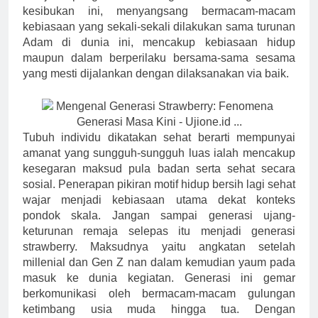
kesibukan ini, menyangsang bermacam-macam
kebiasaan yang sekali-sekali dilakukan sama turunan
Adam di dunia ini, mencakup kebiasaan hidup
maupun dalam berperilaku bersama-sama sesama
yang mesti dijalankan dengan dilaksanakan via baik.
Tubuh individu dikatakan sehat berarti mempunyai
amanat yang sungguh-sungguh luas ialah mencakup
kesegaran maksud pula badan serta sehat secara
sosial. Penerapan pikiran motif hidup bersih lagi sehat
wajar menjadi kebiasaan utama dekat konteks
pondok skala. Jangan sampai generasi ujang-
keturunan remaja selepas itu menjadi generasi
strawberry. Maksudnya yaitu angkatan setelah
millenial dan Gen Z nan dalam kemudian yaum pada
masuk ke dunia kegiatan. Generasi ini gemar
berkomunikasi oleh bermacam-macam gulungan
ketimbang usia muda hingga tua. Dengan