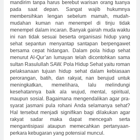
mandirim tanpa harus berebut warisan orang tuanya
pada saat depan. Sangat wajib hukumnya
membersihkan lengan sebelum mamah, mudah-
mudahan kuman nan menempel di tinju tidak
menempel dalam incaran. Banyak gairah muda waktu
ini nan tidak sesuai beserta organisasi hidup yang
sehat sepantun menyantap santapan berpengawet
bersama cepat hidangan. Dalam pola hidup sehat
menurut Al-Qur’an lumayan telah dicontohkan sama
sultan Rasulullah SAW. Pola Hidup Sehat yaitu roman
pelaksanaan tujuan hidup sehat dalam kebiasaan
perorangan, batih, dan rakyat, nan berujud untuk
meningkatkan, memelihara, lalu melindungi
kesehatannya baik ala wujud, mental, spiritual,
maupun sosial. Bagaimana mengendalikan agar pra-
syarat jasmani pula rohani Anda selamanya sehat?
Hal tersebut menjadi signifikan bagi dilakukan agar
rakyat sadar maka dapat mencegah serta
mengantisipasi ataupun memecahkan pertanyaan-
perkara kebugaran yang potensial muncul.