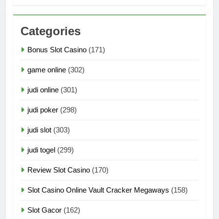
Categories
Bonus Slot Casino
(171)
game online
(302)
judi online
(301)
judi poker
(298)
judi slot
(303)
judi togel
(299)
Review Slot Casino
(170)
Slot Casino Online Vault Cracker Megaways
(158)
Slot Gacor
(162)