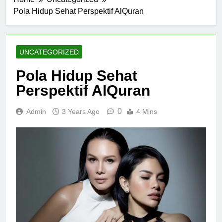
Pola Hidup Sehat Perspektif AlQuran
UNCATEGORIZED
Pola Hidup Sehat
Perspektif AlQuran
0
Admin
3 Years Ago
4 Mins