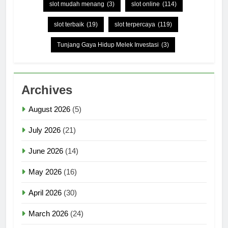
slot mudah menang
(3)
slot online
(114)
slot terbaik
(19)
slot terpercaya
(119)
Tunjang Gaya Hidup Melek Investasi
(3)
Archives
August 2026
(5)
July 2026
(21)
June 2026
(14)
May 2026
(16)
April 2026
(30)
March 2026
(24)