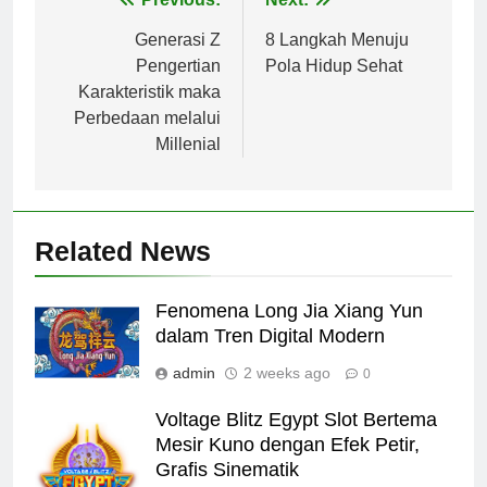
Post
navigation
Generasi Z
8 Langkah Menuju
Pengertian
Pola Hidup Sehat
Karakteristik maka
Perbedaan melalui
Millenial
Related News
Fenomena Long Jia Xiang Yun
dalam Tren Digital Modern
admin
2 weeks ago
0
Voltage Blitz Egypt Slot Bertema
Mesir Kuno dengan Efek Petir,
Grafis Sinematik