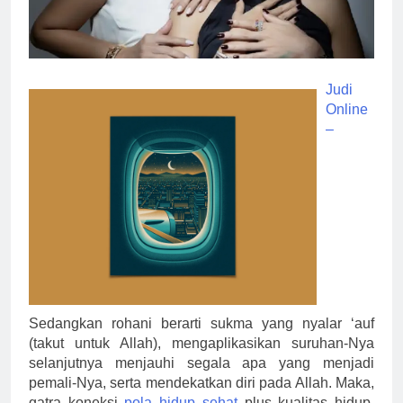
Judi
Online
–
Sedangkan rohani berarti sukma yang nyalar ‘auf
(takut untuk Allah), mengaplikasikan suruhan-Nya
selanjutnya menjauhi segala apa yang menjadi
pemali-Nya, serta mendekatkan diri pada Allah. Maka,
gatra koneksi
pola hidup sehat
plus kualitas hidup,