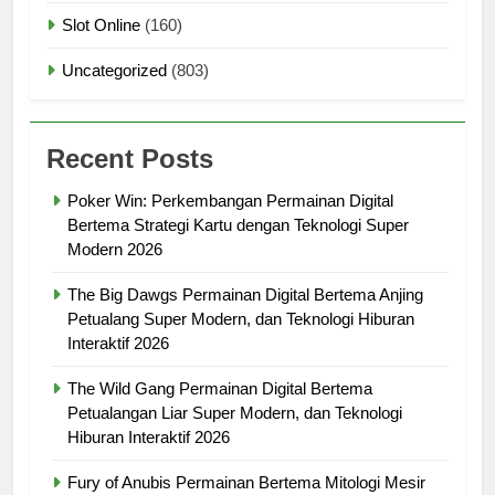
Slot Online
(160)
Uncategorized
(803)
Recent Posts
Poker Win: Perkembangan Permainan Digital
Bertema Strategi Kartu dengan Teknologi Super
Modern 2026
The Big Dawgs Permainan Digital Bertema Anjing
Petualang Super Modern, dan Teknologi Hiburan
Interaktif 2026
The Wild Gang Permainan Digital Bertema
Petualangan Liar Super Modern, dan Teknologi
Hiburan Interaktif 2026
Fury of Anubis Permainan Bertema Mitologi Mesir