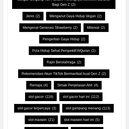
Bagi Gen Z
(2)
Jenis
(2)
Menganut Gaya Hidup Vegan
(2)
Mengenal Generasi Strawberry
(2)
Milenial
(2)
Pengertian Gaya Hidup
(2)
Pola Hidup Sehat Perspektif AlQuran
(2)
Rajin Berolahraga
(2)
Rekomendasi Akun TikTok Bermanfaat buat Gen Z
(2)
Remaja
(4)
Simak Penjelasan Ahli
(4)
slot gacor
(118)
slot gacor hari ini
(112)
slot gacor terpercaya
(3)
slot gampang menang
(113)
slot maxwin
(21)
slot maxwin hari ini
(5)