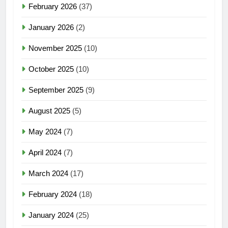
February 2026
(37)
January 2026
(2)
November 2025
(10)
October 2025
(10)
September 2025
(9)
August 2025
(5)
May 2024
(7)
April 2024
(7)
March 2024
(17)
February 2024
(18)
January 2024
(25)