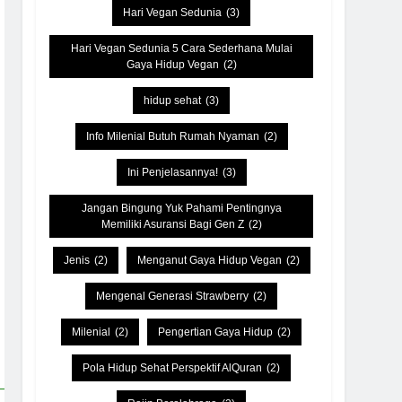
Hari Vegan Sedunia
(3)
Hari Vegan Sedunia 5 Cara Sederhana Mulai
Gaya Hidup Vegan
(2)
hidup sehat
(3)
Info Milenial Butuh Rumah Nyaman
(2)
Ini Penjelasannya!
(3)
Jangan Bingung Yuk Pahami Pentingnya
Memiliki Asuransi Bagi Gen Z
(2)
Jenis
(2)
Menganut Gaya Hidup Vegan
(2)
Mengenal Generasi Strawberry
(2)
Milenial
(2)
Pengertian Gaya Hidup
(2)
Pola Hidup Sehat Perspektif AlQuran
(2)