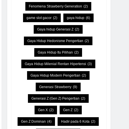
Fenomena Strawberry Generation
(2)
game slot gacor
(2)
gaya hidup
(6)
Gaya hidup Generasi Z
(2)
Gaya Hidup Hedonisme Pengertian
(2)
Gaya Hidup Itu Pilihan
(2)
Gaya Hidup Milenial Rentan Hipertensi
(3)
Gaya Hidup Modern Pengertian
(2)
Generasi Strawberry
(9)
Generasi Z (Gen Z) Pengertian
(2)
Gen X
(2)
Gen Z
(2)
Gen Z Dominan
(4)
Hadir pada 6 Kota
(2)