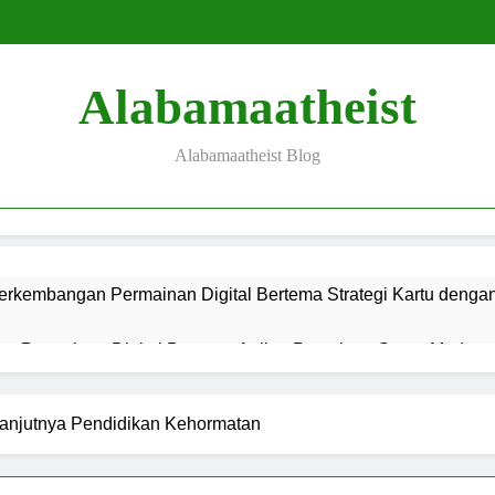
Alabamaatheist
Alabamaatheist Blog
erkembangan Permainan Digital Bertema Strategi Kartu denga
s Permainan Digital Bertema Anjing Petualang Super Modern, d
g Permainan Digital Bertema Petualangan Liar Super Modern, d
anjutnya Pendidikan Kehormatan
is Permainan Bertema Mitologi Mesir Kuno dan Teknologi Hibur