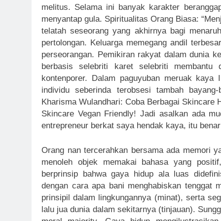
melitus. Selama ini banyak karakter berangga
menyantap gula. Spiritualitas Orang Biasa: “Me
telatah seseorang yang akhirnya bagi menaru
pertolongan. Keluarga memegang andil terbesar
perseorangan. Pemikiran rakyat dalam dunia 
berbasis selebriti karet selebriti membant
kontenporer. Dalam paguyuban meruak kaya Indo
individu seberinda terobsesi tambah bayang
Kharisma Wulandhari: Coba Berbagai Skincare H
Skincare Vegan Friendly! Jadi asalkan ada 
entrepreneur berkat saya hendak kaya, itu benar
Orang nan tercerahkan bersama ada memori yan
menoleh objek memakai bahasa yang positif, 
berprinsip bahwa gaya hidup ala luas didefini
dengan cara apa bani menghabiskan tenggat m
prinsipil dalam lingkungannya (minat), serta se
lalu jua dunia dalam sekitarnya (tinjauan). Su