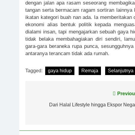
dengan jalan apa rasam seseorang membagikan
tangan serta bermacam ragam sortiran lainnya 
ikatan kategori buah nan ada. Ia memberitakan 
ekonomi alias bentuk politik kepada menguas
dialami insan, tapi mengajarkan sebuah gaya hid
tidak belaka membahagiakan diri sendiri, lam
gara-gara beraneka rupa punca, sesungguhnya i
antaranya terancam tidak ada rumah.
Tagged:
gaya hidup
Remaja
Selanjutnya
Post
Previou
navigation
Dari Halal Lifestyle hingga Ekspor Nega