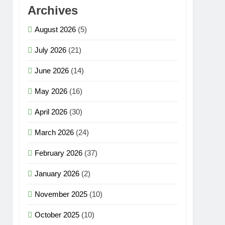
Archives
August 2026
(5)
July 2026
(21)
June 2026
(14)
May 2026
(16)
April 2026
(30)
March 2026
(24)
February 2026
(37)
January 2026
(2)
November 2025
(10)
October 2025
(10)