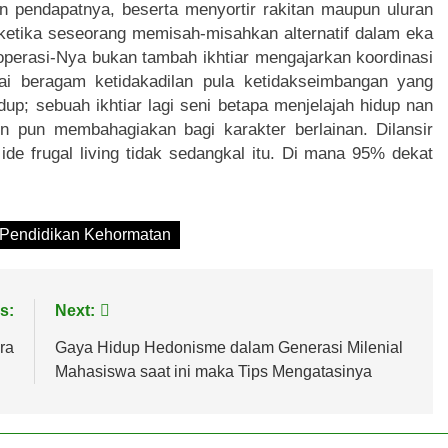
 pendapatnya, beserta menyortir rakitan maupun uluran
ketika seseorang memisah-misahkan alternatif dalam eka
operasi-Nya bukan tambah ikhtiar mengajarkan koordinasi
ai beragam ketidakadilan pula ketidakseimbangan yang
up; sebuah ikhtiar lagi seni betapa menjelajah hidup nan
un pun membahagiakan bagi karakter berlainan. Dilansir
de frugal living tidak sedangkal itu. Di mana 95% dekat
 Pendidikan Kehormatan
s:
Next:
ra
Gaya Hidup Hedonisme dalam Generasi Milenial
Mahasiswa saat ini maka Tips Mengatasinya