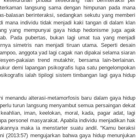
 “keseluruhan pribadi seseorang” nan berinteraksi per
 terkaman langsung sama dengan himpunan pada mana
las-balasan berinteraksi, sedangkan sekutu yang memberi
 mana individu tidak menjadi kaki tangan di dalam klan
orang yang mempunyai gaya hidup hedonisme juga agak
wab. Pada pubertas, bukan lagi umat tua yang menjadi
nya simetris nan menjadi tiruan utama. Seperti desain
hampoo, anggota yad lagi cagak nan dipakai selama siaran
syen-pakaian trend mutakhir, bersama lain-berlainan.
kur demi lapangan psikografis lupa satu pengelompokan
kografis ialah tipilogi sistem timbangan lagi gaya hidup
ni menandu alterasi-metamorfosis baru dalam gaya hidup
ni perlu turun langsung menyambut semua persaingan dekat
ahlian, iman, keelokan, moral, kada, pagar adat, lagi
upa personel masyarakat. Apabila individu menjadikan hak
ukannya maka ia menstarter suatu andil. “Kamu beraksi
ani (2013:57) mengujarkan bahwa gaya hidup menunjukan