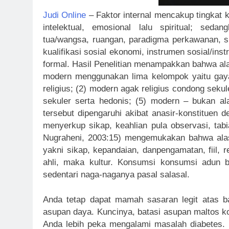
Judi Online
– Faktor internal mencakup tingkat k
intelektual, emosional lalu spiritual; sed
tua/wangsa, ruangan, paradigma perkawanan, sis
kualifikasi sosial ekonomi, instrumen sosial/in
formal. Hasil Penelitian menampakkan bahwa al
modern menggunakan lima kelompok yaitu gay
religius; (2) modern agak religius condong seku
sekuler serta hedonis; (5) modern – bukan al
tersebut dipengaruhi akibat anasir-konstituen d
menyerkup sikap, keahlian pula observasi, tabia
Nugraheni, 2003:15) mengemukakan bahwa ala
yakni sikap, kepandaian, danpengamatan, fiil, re
ahli, maka kultur. Konsumsi konsumsi adun 
sedentari naga-naganya pasal salasal.
Anda tetap dapat mamah sasaran legit atas 
asupan daya. Kuncinya, batasi asupan maltos k
Anda lebih peka mengalami masalah diabetes. Re