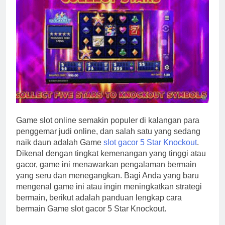
Game slot online semakin populer di kalangan para
penggemar judi online, dan salah satu yang sedang
naik daun adalah Game
slot gacor 5 Star Knockout
.
Dikenal dengan tingkat kemenangan yang tinggi atau
gacor, game ini menawarkan pengalaman bermain
yang seru dan menegangkan. Bagi Anda yang baru
mengenal game ini atau ingin meningkatkan strategi
bermain, berikut adalah panduan lengkap cara
bermain Game slot gacor 5 Star Knockout.