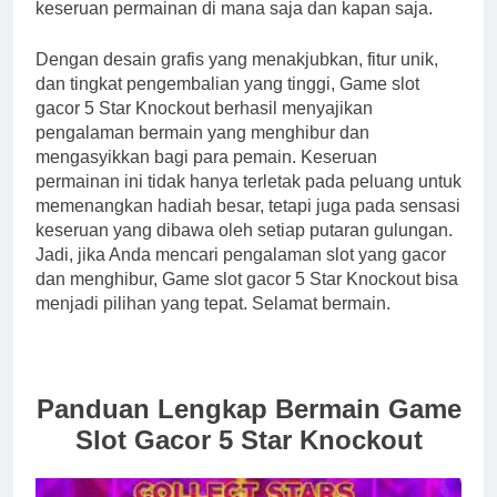
keseruan permainan di mana saja dan kapan saja.
Dengan desain grafis yang menakjubkan, fitur unik,
dan tingkat pengembalian yang tinggi, Game slot
gacor 5 Star Knockout berhasil menyajikan
pengalaman bermain yang menghibur dan
mengasyikkan bagi para pemain. Keseruan
permainan ini tidak hanya terletak pada peluang untuk
memenangkan hadiah besar, tetapi juga pada sensasi
keseruan yang dibawa oleh setiap putaran gulungan.
Jadi, jika Anda mencari pengalaman slot yang gacor
dan menghibur, Game slot gacor 5 Star Knockout bisa
menjadi pilihan yang tepat. Selamat bermain.
Panduan Lengkap Bermain Game
Slot Gacor 5 Star Knockout