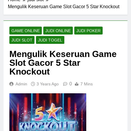
Mengulik Keseruan Game Slot Gacor 5 Star Knockout
GAME ONLINE
JUDI ONLINE
JUDI POKER
JUDI SLOT
JUDI TOGEL
Mengulik Keseruan Game
Slot Gacor 5 Star
Knockout
0
Admin
3 Years Ago
7 Mins