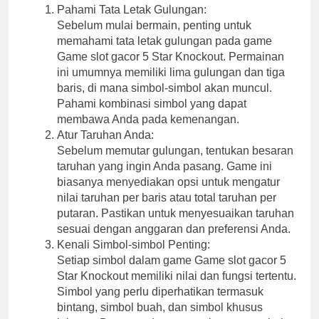
Pahami Tata Letak Gulungan:
Sebelum mulai bermain, penting untuk
memahami tata letak gulungan pada game
Game slot gacor 5 Star Knockout. Permainan
ini umumnya memiliki lima gulungan dan tiga
baris, di mana simbol-simbol akan muncul.
Pahami kombinasi simbol yang dapat
membawa Anda pada kemenangan.
Atur Taruhan Anda:
Sebelum memutar gulungan, tentukan besaran
taruhan yang ingin Anda pasang. Game ini
biasanya menyediakan opsi untuk mengatur
nilai taruhan per baris atau total taruhan per
putaran. Pastikan untuk menyesuaikan taruhan
sesuai dengan anggaran dan preferensi Anda.
Kenali Simbol-simbol Penting:
Setiap simbol dalam game Game slot gacor 5
Star Knockout memiliki nilai dan fungsi tertentu.
Simbol yang perlu diperhatikan termasuk
bintang, simbol buah, dan simbol khusus