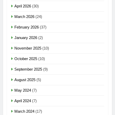
April 2026
(30)
March 2026
(24)
February 2026
(37)
January 2026
(2)
November 2025
(10)
October 2025
(10)
September 2025
(9)
August 2025
(5)
May 2024
(7)
April 2024
(7)
March 2024
(17)