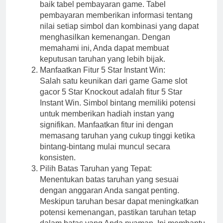
baik tabel pembayaran game. Tabel
pembayaran memberikan informasi tentang
nilai setiap simbol dan kombinasi yang dapat
menghasilkan kemenangan. Dengan
memahami ini, Anda dapat membuat
keputusan taruhan yang lebih bijak.
Manfaatkan Fitur 5 Star Instant Win:
Salah satu keunikan dari game Game slot
gacor 5 Star Knockout adalah fitur 5 Star
Instant Win. Simbol bintang memiliki potensi
untuk memberikan hadiah instan yang
signifikan. Manfaatkan fitur ini dengan
memasang taruhan yang cukup tinggi ketika
bintang-bintang mulai muncul secara
konsisten.
Pilih Batas Taruhan yang Tepat:
Menentukan batas taruhan yang sesuai
dengan anggaran Anda sangat penting.
Meskipun taruhan besar dapat meningkatkan
potensi kemenangan, pastikan taruhan tetap