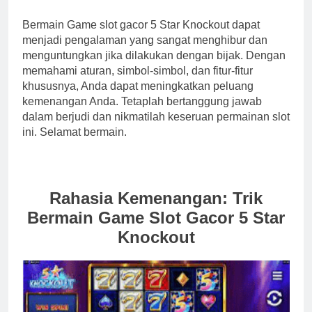
Bermain Game slot gacor 5 Star Knockout dapat
menjadi pengalaman yang sangat menghibur dan
menguntungkan jika dilakukan dengan bijak. Dengan
memahami aturan, simbol-simbol, dan fitur-fitur
khususnya, Anda dapat meningkatkan peluang
kemenangan Anda. Tetaplah bertanggung jawab
dalam berjudi dan nikmatilah keseruan permainan slot
ini. Selamat bermain.
Rahasia Kemenangan: Trik
Bermain Game Slot Gacor 5 Star
Knockout