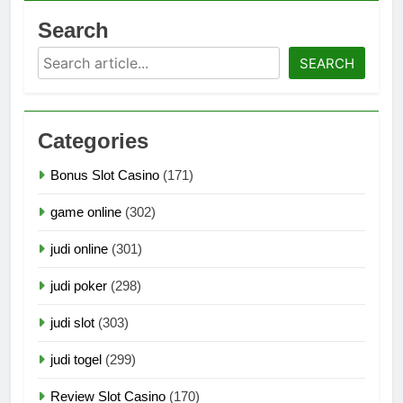
Search
Search
SEARCH
Categories
Bonus Slot Casino
(171)
game online
(302)
judi online
(301)
judi poker
(298)
judi slot
(303)
judi togel
(299)
Review Slot Casino
(170)