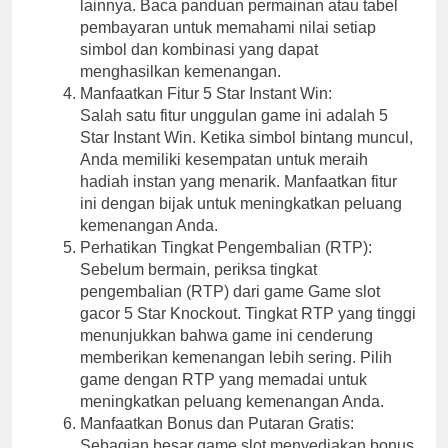
lainnya. Baca panduan permainan atau tabel
pembayaran untuk memahami nilai setiap
simbol dan kombinasi yang dapat
menghasilkan kemenangan.
Manfaatkan Fitur 5 Star Instant Win:
Salah satu fitur unggulan game ini adalah 5
Star Instant Win. Ketika simbol bintang muncul,
Anda memiliki kesempatan untuk meraih
hadiah instan yang menarik. Manfaatkan fitur
ini dengan bijak untuk meningkatkan peluang
kemenangan Anda.
Perhatikan Tingkat Pengembalian (RTP):
Sebelum bermain, periksa tingkat
pengembalian (RTP) dari game Game slot
gacor 5 Star Knockout. Tingkat RTP yang tinggi
menunjukkan bahwa game ini cenderung
memberikan kemenangan lebih sering. Pilih
game dengan RTP yang memadai untuk
meningkatkan peluang kemenangan Anda.
Manfaatkan Bonus dan Putaran Gratis:
Sebagian besar game slot menyediakan bonus