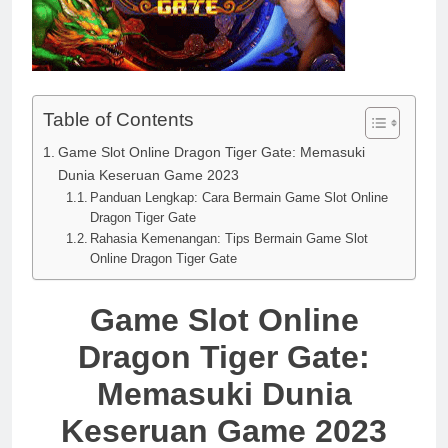
Table of Contents
Game Slot Online Dragon Tiger Gate: Memasuki
Dunia Keseruan Game 2023
Panduan Lengkap: Cara Bermain Game Slot Online
Dragon Tiger Gate
Rahasia Kemenangan: Tips Bermain Game Slot
Online Dragon Tiger Gate
Game Slot Online
Dragon Tiger Gate:
Memasuki Dunia
Keseruan Game 2023