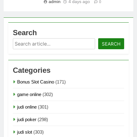
admin
4 days ago
0
Search
Search
SEARCH
Categories
Bonus Slot Casino
(171)
game online
(302)
judi online
(301)
judi poker
(298)
judi slot
(303)