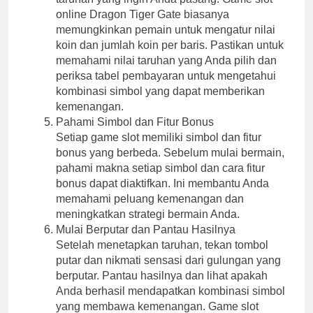
online Dragon Tiger Gate biasanya
memungkinkan pemain untuk mengatur nilai
koin dan jumlah koin per baris. Pastikan untuk
memahami nilai taruhan yang Anda pilih dan
periksa tabel pembayaran untuk mengetahui
kombinasi simbol yang dapat memberikan
kemenangan.
Pahami Simbol dan Fitur Bonus
Setiap game slot memiliki simbol dan fitur
bonus yang berbeda. Sebelum mulai bermain,
pahami makna setiap simbol dan cara fitur
bonus dapat diaktifkan. Ini membantu Anda
memahami peluang kemenangan dan
meningkatkan strategi bermain Anda.
Mulai Berputar dan Pantau Hasilnya
Setelah menetapkan taruhan, tekan tombol
putar dan nikmati sensasi dari gulungan yang
berputar. Pantau hasilnya dan lihat apakah
Anda berhasil mendapatkan kombinasi simbol
yang membawa kemenangan. Game slot