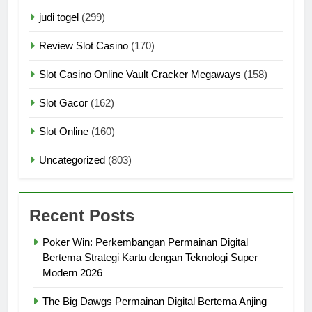
judi togel
(299)
Review Slot Casino
(170)
Slot Casino Online Vault Cracker Megaways
(158)
Slot Gacor
(162)
Slot Online
(160)
Uncategorized
(803)
Recent Posts
Poker Win: Perkembangan Permainan Digital
Bertema Strategi Kartu dengan Teknologi Super
Modern 2026
The Big Dawgs Permainan Digital Bertema Anjing