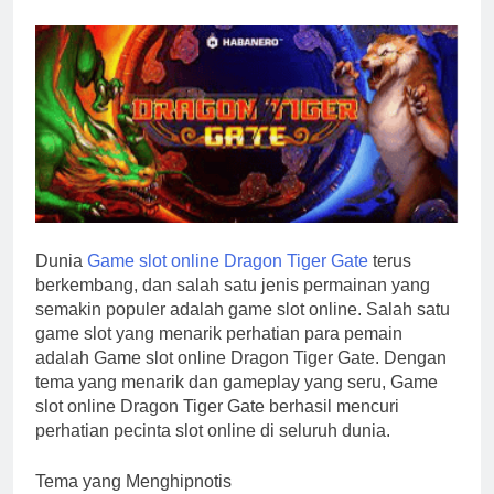
Dunia
Game slot online Dragon Tiger Gate
terus
berkembang, dan salah satu jenis permainan yang
semakin populer adalah game slot online. Salah satu
game slot yang menarik perhatian para pemain
adalah Game slot online Dragon Tiger Gate. Dengan
tema yang menarik dan gameplay yang seru, Game
slot online Dragon Tiger Gate berhasil mencuri
perhatian pecinta slot online di seluruh dunia.
Tema yang Menghipnotis