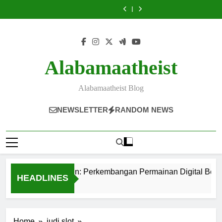
Fury of Anubis
Poker Win:
Skip
Mesir Kuno dan
Bertema Strategi
Bertema Anjing
Bertema
Permainan
Perkembangan
The Big Dawgs
The Wild Gang
Teknologi Hiburan
Kartu dengan
Petualang Super
Petualangan Liar
Bertema Mitologi
Permainan Digital
to
Permainan Digital
Permainan Digital
Fury of Anubis
Digital Super
Teknologi Super
Modern, dan
Super Modern,
Mesir Kuno dan
Bertema Strategi
Bertema Anjing
Bertema
Permainan
content
Modern Di 2026
Modern 2026
Teknologi Hiburan
dan Teknologi
Teknologi Hiburan
Kartu dengan
Petualang Super
Petualangan Liar
Bertema Mitologi
Interaktif 2026
Hiburan Interaktif
Digital Super
Teknologi Super
Modern, dan
Super Modern,
Mesir Kuno dan
2026
Modern Di 2026
Modern 2026
Teknologi Hiburan
dan Teknologi
Teknologi Hiburan
Interaktif 2026
Hiburan Interaktif
Digital Super
Alabamaatheist
2026
Modern Di 2026
Alabamaatheist Blog
NEWSLETTER
RANDOM NEWS
Poker Win: Perkembangan Permainan Digital Bertema 
HEADLINES
3 Days Ago
Home
judi slot