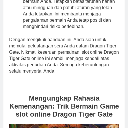
bermain Anda. Tetapkan batas taruhan harian
atau mingguan dan patuhi aturan yang telah
Anda tetapkan. Ini membantu menjaga
pengalaman bermain Anda tetap positif dan
menghindari risiko berlebihan.
Dengan mengikuti panduan ini, Anda siap untuk
memulai petualangan seru Anda dalam Dragon Tiger
Gate. Nikmati keseruan permainan slot online Dragon
Tiger Gate online ini sambil menjaga kendali atas
aktivitas perjudian Anda. Semoga keberuntungan
selalu menyertai Anda.
Mengungkap Rahasia
Kemenangan: Trik Bermain Game
slot online Dragon Tiger Gate