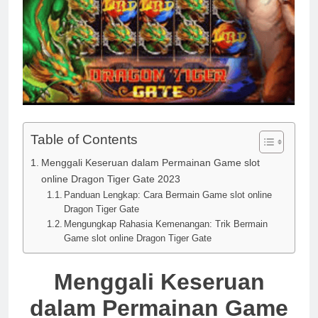
Table of Contents
Menggali Keseruan dalam Permainan Game slot
online Dragon Tiger Gate 2023
Panduan Lengkap: Cara Bermain Game slot online
Dragon Tiger Gate
Mengungkap Rahasia Kemenangan: Trik Bermain
Game slot online Dragon Tiger Gate
Menggali Keseruan
dalam Permainan Game