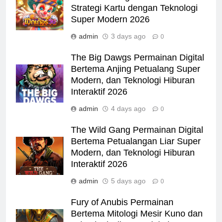
Strategi Kartu dengan Teknologi
Super Modern 2026
admin
3 days ago
0
The Big Dawgs Permainan Digital
Bertema Anjing Petualang Super
Modern, dan Teknologi Hiburan
Interaktif 2026
admin
4 days ago
0
The Wild Gang Permainan Digital
Bertema Petualangan Liar Super
Modern, dan Teknologi Hiburan
Interaktif 2026
admin
5 days ago
0
Fury of Anubis Permainan
Bertema Mitologi Mesir Kuno dan