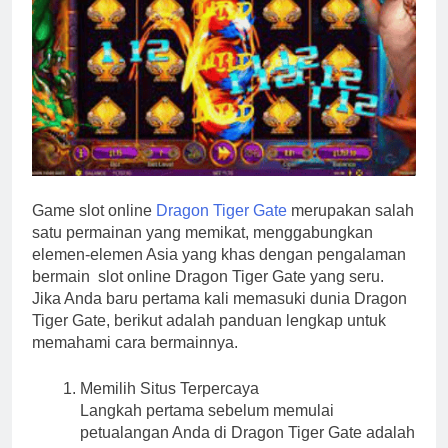
Game slot online
Dragon Tiger Gate
merupakan salah
satu permainan yang memikat, menggabungkan
elemen-elemen Asia yang khas dengan pengalaman
bermain slot online Dragon Tiger Gate yang seru.
Jika Anda baru pertama kali memasuki dunia Dragon
Tiger Gate, berikut adalah panduan lengkap untuk
memahami cara bermainnya.
Memilih Situs Terpercaya
Langkah pertama sebelum memulai
petualangan Anda di Dragon Tiger Gate adalah