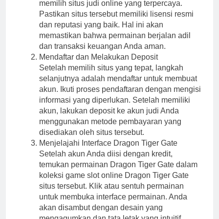
memilih situs judi online yang terpercaya.
Pastikan situs tersebut memiliki lisensi resmi
dan reputasi yang baik. Hal ini akan
memastikan bahwa permainan berjalan adil
dan transaksi keuangan Anda aman.
Mendaftar dan Melakukan Deposit
Setelah memilih situs yang tepat, langkah
selanjutnya adalah mendaftar untuk membuat
akun. Ikuti proses pendaftaran dengan mengisi
informasi yang diperlukan. Setelah memiliki
akun, lakukan deposit ke akun judi Anda
menggunakan metode pembayaran yang
disediakan oleh situs tersebut.
Menjelajahi Interface Dragon Tiger Gate
Setelah akun Anda diisi dengan kredit,
temukan permainan Dragon Tiger Gate dalam
koleksi game slot online Dragon Tiger Gate
situs tersebut. Klik atau sentuh permainan
untuk membuka interface permainan. Anda
akan disambut dengan desain yang
mengagumkan dan tata letak yang intuitif.