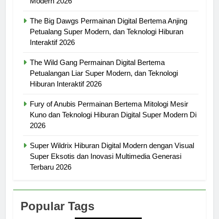
Modern 2026
The Big Dawgs Permainan Digital Bertema Anjing
Petualang Super Modern, dan Teknologi Hiburan
Interaktif 2026
The Wild Gang Permainan Digital Bertema
Petualangan Liar Super Modern, dan Teknologi
Hiburan Interaktif 2026
Fury of Anubis Permainan Bertema Mitologi Mesir
Kuno dan Teknologi Hiburan Digital Super Modern Di
2026
Super Wildrix Hiburan Digital Modern dengan Visual
Super Eksotis dan Inovasi Multimedia Generasi
Terbaru 2026
Popular Tags