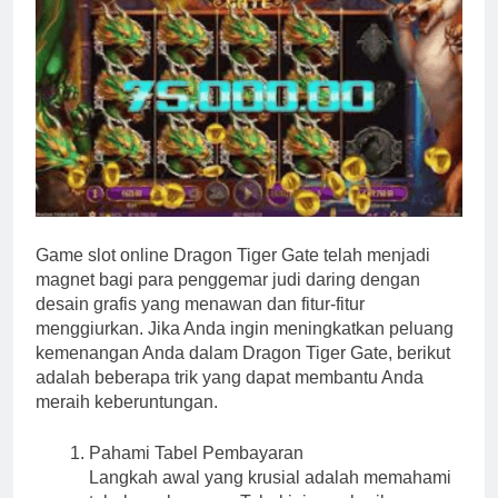
Game slot online Dragon Tiger Gate telah menjadi
magnet bagi para penggemar judi daring dengan
desain grafis yang menawan dan fitur-fitur
menggiurkan. Jika Anda ingin meningkatkan peluang
kemenangan Anda dalam Dragon Tiger Gate, berikut
adalah beberapa trik yang dapat membantu Anda
meraih keberuntungan.
Pahami Tabel Pembayaran
Langkah awal yang krusial adalah memahami