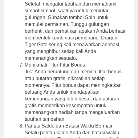
Setelah mengatur taruhan dan memahami
simbol-simbol, saatnya untuk memutar
gulungan. Gunakan tombol Spin untuk
memulai permainan. Tunggu gulungan
berhenti, dan perhatikan apakah Anda berhasil
membentuk kombinasi pemenang. Dragon
Tiger Gate sering kali menawarkan animasi
yang menghibur setiap kali Anda
memenangkan sesuatu.
Menikmati Fitur-Fitur Bonus
Jika Anda beruntung dan memicu fitur bonus
atau putaran gratis, nikmatilah setiap
momennya. Fitur bonus dapat meningkatkan
peluang Anda untuk mendapatkan
kemenangan yang lebih besar, dan putaran
gratis memberikan kesempatan untuk
memenangkan hadiah tanpa mengeluarkan
taruhan tambahan.
Pantau Saldo dan Batasi Waktu Bermain
Selalu pantau saldo Anda dan batasi waktu