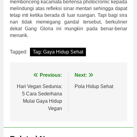
membonceng kacamata berlensa photocromic kepada
melindungi atas refleksi sinar mentari sehingga dapat
tetap inti ketika berada di luar ruangan. Tapi bagi sira
nan tidak memegang gandal tersebut, berkuliner
dekat Gang Gloria ini mungkin pada benar-benar
menarik.
Tagged:
Tag: Gaya Hidup Sehat
Post
Previous:
Next:
navigation
Hari Vegan Sedunia:
Pola Hidup Sehat
5 Cara Sederhana
Mulai Gaya Hidup
Vegan