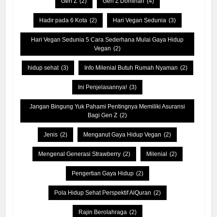
Gen Z
(2)
Gen Z Dominan
(4)
Hadir pada 6 Kota
(2)
Hari Vegan Sedunia
(3)
Hari Vegan Sedunia 5 Cara Sederhana Mulai Gaya Hidup
Vegan
(2)
hidup sehat
(3)
Info Milenial Butuh Rumah Nyaman
(2)
Ini Penjelasannya!
(3)
Jangan Bingung Yuk Pahami Pentingnya Memiliki Asuransi
Bagi Gen Z
(2)
Jenis
(2)
Menganut Gaya Hidup Vegan
(2)
Mengenal Generasi Strawberry
(2)
Milenial
(2)
Pengertian Gaya Hidup
(2)
Pola Hidup Sehat Perspektif AlQuran
(2)
Rajin Berolahraga
(2)