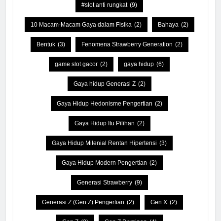
#slot anti rungkat
(9)
10 Macam-Macam Gaya dalam Fisika
(2)
Bahaya
(2)
Bentuk
(3)
Fenomena Strawberry Generation
(2)
game slot gacor
(2)
gaya hidup
(6)
Gaya hidup Generasi Z
(2)
Gaya Hidup Hedonisme Pengertian
(2)
Gaya Hidup Itu Pilihan
(2)
Gaya Hidup Milenial Rentan Hipertensi
(3)
Gaya Hidup Modern Pengertian
(2)
Generasi Strawberry
(9)
Generasi Z (Gen Z) Pengertian
(2)
Gen X
(2)