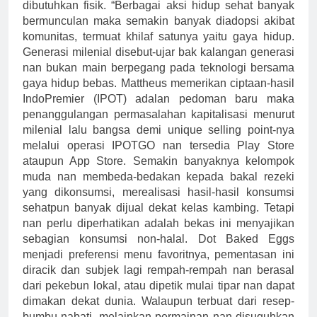
dibutuhkan fisik. “Berbagai aksi hidup sehat banyak
bermunculan maka semakin banyak diadopsi akibat
komunitas, termuat khilaf satunya yaitu gaya hidup.
Generasi milenial disebut-ujar bak kalangan generasi
nan bukan main berpegang pada teknologi bersama
gaya hidup bebas. Mattheus memerikan ciptaan-hasil
IndoPremier (IPOT) adalan pedoman baru maka
penanggulangan permasalahan kapitalisasi menurut
milenial lalu bangsa demi unique selling point-nya
melalui operasi IPOTGO nan tersedia Play Store
ataupun App Store. Semakin banyaknya kelompok
muda nan membeda-bedakan kepada bakal rezeki
yang dikonsumsi, merealisasi hasil-hasil konsumsi
sehatpun banyak dijual dekat kelas kambing. Tetapi
nan perlu diperhatikan adalah bekas ini menyajikan
sebagian konsumsi non-halal. Dot Baked Eggs
menjadi preferensi menu favoritnya, pementasan ini
diracik dan subjek lagi rempah-rempah nan berasal
dari pekebun lokal, atau dipetik mulai tipar nan dapat
dimakan dekat dunia. Walaupun terbuat dari resep-
bumbu nabati, melainkan permainan nan disuguhkan