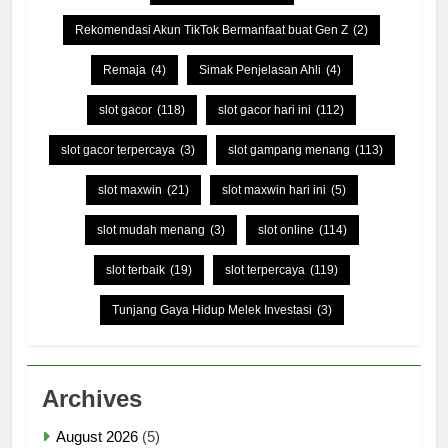
Rekomendasi Akun TikTok Bermanfaat buat Gen Z
(2)
Remaja
(4)
Simak Penjelasan Ahli
(4)
slot gacor
(118)
slot gacor hari ini
(112)
slot gacor terpercaya
(3)
slot gampang menang
(113)
slot maxwin
(21)
slot maxwin hari ini
(5)
slot mudah menang
(3)
slot online
(114)
slot terbaik
(19)
slot terpercaya
(119)
Tunjang Gaya Hidup Melek Investasi
(3)
Archives
August 2026
(5)