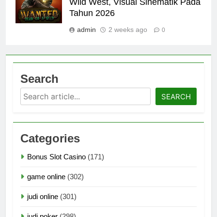
Wild West, Visual Sinematik Pada
Tahun 2026
admin
2 weeks ago
0
Search
Search
SEARCH
Categories
Bonus Slot Casino
(171)
game online
(302)
judi online
(301)
judi poker
(298)