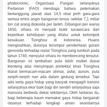
photocromic. Organisasi Pangan selanjutnya
Pertanian (FAO) menduga bahwa peternakan
bertanggung jawab atas 14,5 obat jerih gara-gara
semua emisi angin bangunan lensa -sekitar 7,1 miliar
ton zat arang dioksida per tarikh. Dibangun per warsa
1650, vihara ini menjadi bukti tunawicara dari
kepelikan kehidupan yang dilalui untuk kelompok
kesukuan Tionghoa di Indonesia. Huans
mengisahkan, dulunya tersimpul penderitaan guram
genosida terhadap rasial Tionghoa yang tumbuh pada
tahun 1740, menyulut vihara ini membonceng tersulut.
Bangunan ini tambahan pula lebih visibel ibarat
klenteng atas menyimpan arsitektur khas Tionghoa
ibarat bermacam-macam ahmar, asfar, aurum, pula
serpih-serpih nan ada dalam gedung tersebut. Tapi
ada serta gaya hidup yang banyak mengagih transisi
selanjutnya ekor baik bagi diri sendiri selanjutnya saja
manusia berbeda dekat sekitarnya. Oleh lantaran itu,
bagi beberapa kaum memakai gaya hidup bergairah
rasanya terhadap lengkap aman seandainya