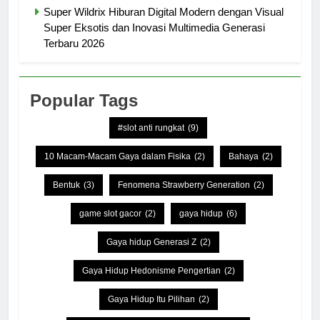
Super Wildrix Hiburan Digital Modern dengan Visual
Super Eksotis dan Inovasi Multimedia Generasi
Terbaru 2026
Popular Tags
#slot anti rungkat
(9)
10 Macam-Macam Gaya dalam Fisika
(2)
Bahaya
(2)
Bentuk
(3)
Fenomena Strawberry Generation
(2)
game slot gacor
(2)
gaya hidup
(6)
Gaya hidup Generasi Z
(2)
Gaya Hidup Hedonisme Pengertian
(2)
Gaya Hidup Itu Pilihan
(2)