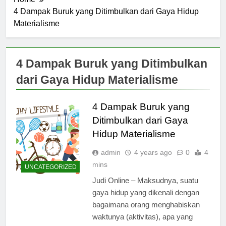
4 Dampak Buruk yang Ditimbulkan dari Gaya Hidup
Materialisme
4 Dampak Buruk yang Ditimbulkan
dari Gaya Hidup Materialisme
4 Dampak Buruk yang
Ditimbulkan dari Gaya
Hidup Materialisme
admin
4 years ago
0
4
mins
UNCATEGORIZED
Judi Online – Maksudnya, suatu
gaya hidup yang dikenali dengan
bagaimana orang menghabiskan
waktunya (aktivitas), apa yang