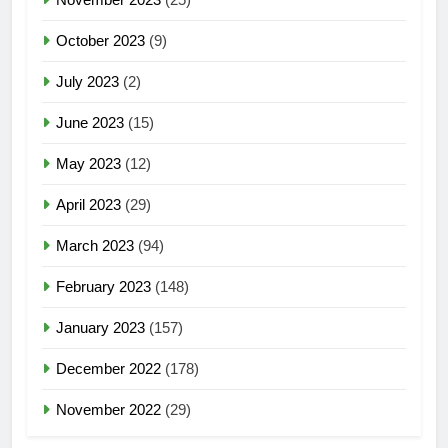
October 2023
(9)
July 2023
(2)
June 2023
(15)
May 2023
(12)
April 2023
(29)
March 2023
(94)
February 2023
(148)
January 2023
(157)
December 2022
(178)
November 2022
(29)