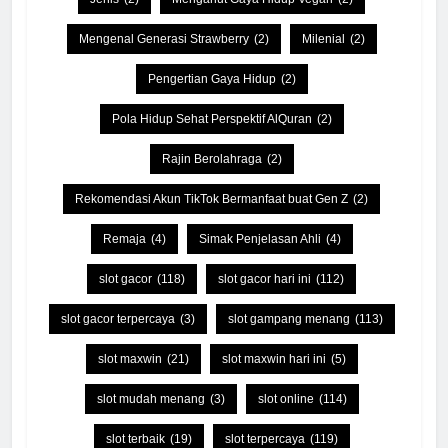
Mengenal Generasi Strawberry
(2)
Milenial
(2)
Pengertian Gaya Hidup
(2)
Pola Hidup Sehat Perspektif AlQuran
(2)
Rajin Berolahraga
(2)
Rekomendasi Akun TikTok Bermanfaat buat Gen Z
(2)
Remaja
(4)
Simak Penjelasan Ahli
(4)
slot gacor
(118)
slot gacor hari ini
(112)
slot gacor terpercaya
(3)
slot gampang menang
(113)
slot maxwin
(21)
slot maxwin hari ini
(5)
slot mudah menang
(3)
slot online
(114)
slot terbaik
(19)
slot terpercaya
(119)