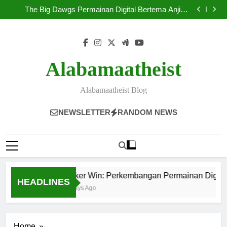
Poker Win: Perkembangan Permainan Digital Bertema
Skip
2026
Strategi Kartu dengan Teknologi Super Modern 2026
The Big Dawgs Permainan Digital Bertema Anjing
to
Petualang Super Modern, dan Teknologi Hiburan
The Wild Gang Permainan Digital Bertema
Interaktif 2026
Petualangan Liar Super Modern, dan Teknologi Hiburan
Fury of Anubis Permainan Bertema Mitologi Mesir
content
Interaktif 2026
Kuno dan Teknologi Hiburan Digital Super Modern Di
Poker Win: Perkembangan Permainan Digital Bertema
2026
Strategi Kartu dengan Teknologi Super Modern 2026
The Big Dawgs Permainan Digital Bertema Anjing
Petualang Super Modern, dan Teknologi Hiburan
The Wild Gang Permainan Digital Bertema
Alabamaatheist
Interaktif 2026
Petualangan Liar Super Modern, dan Teknologi Hiburan
Fury of Anubis Permainan Bertema Mitologi Mesir
Interaktif 2026
Kuno dan Teknologi Hiburan Digital Super Modern Di
2026
Alabamaatheist Blog
NEWSLETTER
RANDOM NEWS
Poker Win: Perkembangan Permainan Digital 
HEADLINES
4 Days Ago
Home