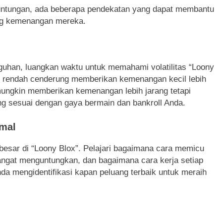
untungan, ada beberapa pendekatan yang dapat membantu
g kemenangan mereka.
uhan, luangkan waktu untuk memahami volatilitas “Loony
as rendah cenderung memberikan kemenangan kecil lebih
i mungkin memberikan kemenangan lebih jarang tetapi
ang sesuai dengan gaya bermain dan bankroll Anda.
imal
 besar di “Loony Blox”. Pelajari bagaimana cara memicu
ngat menguntungkan, dan bagaimana cara kerja setiap
 mengidentifikasi kapan peluang terbaik untuk meraih