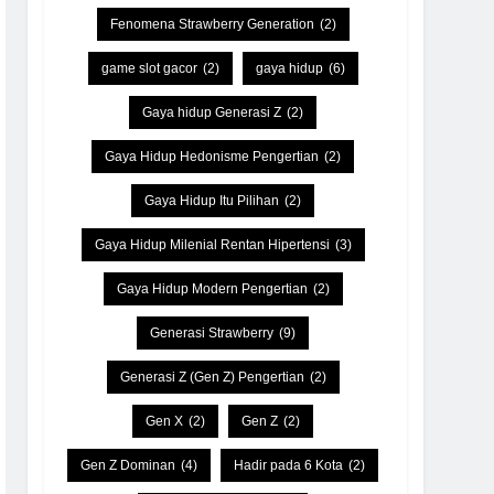
Fenomena Strawberry Generation
(2)
game slot gacor
(2)
gaya hidup
(6)
Gaya hidup Generasi Z
(2)
Gaya Hidup Hedonisme Pengertian
(2)
Gaya Hidup Itu Pilihan
(2)
Gaya Hidup Milenial Rentan Hipertensi
(3)
Gaya Hidup Modern Pengertian
(2)
Generasi Strawberry
(9)
Generasi Z (Gen Z) Pengertian
(2)
Gen X
(2)
Gen Z
(2)
Gen Z Dominan
(4)
Hadir pada 6 Kota
(2)