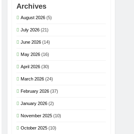
Archives
August 2026
(5)
July 2026
(21)
June 2026
(14)
May 2026
(16)
April 2026
(30)
March 2026
(24)
February 2026
(37)
January 2026
(2)
November 2025
(10)
October 2025
(10)