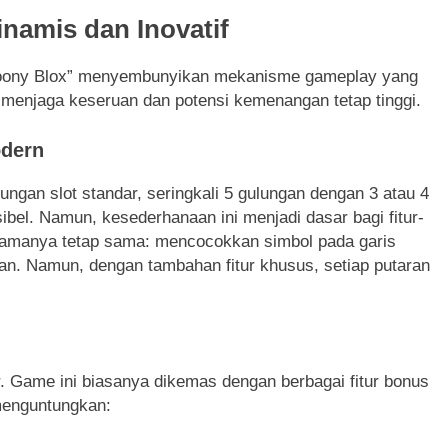
amis dan Inovatif
Loony Blox” menyembunyikan mekanisme gameplay yang
tuk menjaga keseruan dan potensi kemenangan tetap tinggi.
odern
ngan slot standar, seringkali 5 gulungan dengan 3 atau 4
ibel. Namun, kesederhanaan ini menjadi dasar bagi fitur-
 utamanya tetap sama: mencocokkan simbol pada garis
n. Namun, dengan tambahan fitur khusus, setiap putaran
r. Game ini biasanya dikemas dengan berbagai fitur bonus
 menguntungkan: