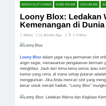
Super Wildri
BONUS SLOT CASINO
GAME ONLINE
JUDI ONLINE
JU
5 Days Ago
Loony Blox: Ledakan 
Fortune Hors
Kemenangan di Dunia 
1 Week Ago
Sweet Rush B
1 Week Ago
0
Admin
11 Months Ago
5 Mins
Bounty Hunte
1 Week Ago
Money Pot Hi
Loony Blox
dalam jagat raya permainan slot on
1 Week Ago
angin segar, menawarkan pengalaman bermain ya
Dragon Hatch
menghibur. Jauh dari tema-tema serius atau rum
2 Weeks Ago
kartun yang ceria, di mana setiap putaran adal
menggiurkan. Jika Anda mencari slot yang men
besar untuk meraih hadiah, “Loony Blox” mungkin