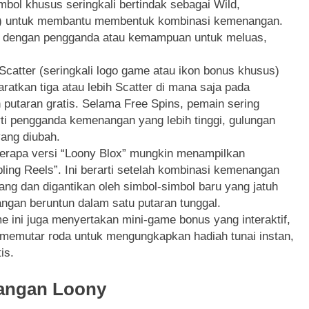
imbol khusus seringkali bertindak sebagai Wild,
ter) untuk membantu membentuk kombinasi kemenangan.
g dengan pengganda atau kemampuan untuk meluas,
catter (seringkali logo game atau ikon bonus khusus)
ratkan tiga atau lebih Scatter di mana saja pada
putaran gratis. Selama Free Spins, pemain sering
i pengganda kemenangan yang lebih tinggi, gulungan
yang diubah.
rapa versi “Loony Blox” mungkin menampilkan
ing Reels”. Ini berarti setelah kombinasi kemenangan
ang dan digantikan oleh simbol-simbol baru yang jatuh
ngan beruntun dalam satu putaran tunggal.
e ini juga menyertakan mini-game bonus yang interaktif,
 memutar roda untuk mengungkapkan hadiah tunai instan,
is.
nangan Loony