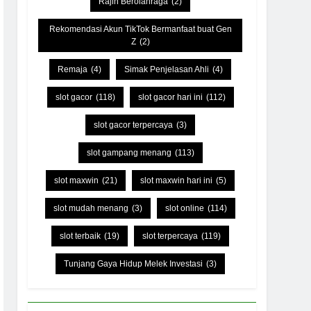
Rajin Berolahraga
(2)
Rekomendasi Akun TikTok Bermanfaat buat Gen
Z
(2)
Remaja
(4)
Simak Penjelasan Ahli
(4)
slot gacor
(118)
slot gacor hari ini
(112)
slot gacor terpercaya
(3)
slot gampang menang
(113)
slot maxwin
(21)
slot maxwin hari ini
(5)
slot mudah menang
(3)
slot online
(114)
slot terbaik
(19)
slot terpercaya
(119)
Tunjang Gaya Hidup Melek Investasi
(3)