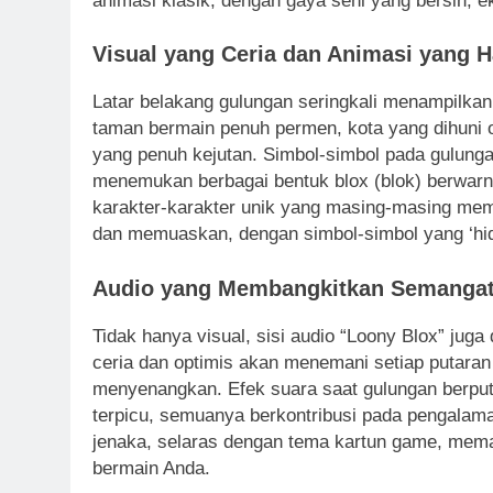
animasi klasik, dengan gaya seni yang bersih, e
Visual yang Ceria dan Animasi yang H
Latar belakang gulungan seringkali menampilkan 
taman bermain penuh permen, kota yang dihuni o
yang penuh kejutan. Simbol-simbol pada gulung
menemukan berbagai bentuk blox (blok) berwarna
karakter-karakter unik yang masing-masing mem
dan memuaskan, dengan simbol-simbol yang ‘hid
Audio yang Membangkitkan Semanga
Tidak hanya visual, sisi audio “Loony Blox” jug
ceria dan optimis akan menemani setiap putara
menyenangkan. Efek suara saat gulungan berputa
terpicu, semuanya berkontribusi pada pengalaman
jenaka, selaras dengan tema kartun game, mema
bermain Anda.