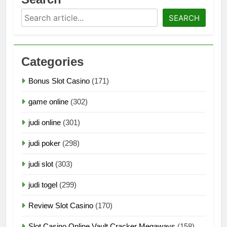
Search
Search
SEARCH
Categories
Bonus Slot Casino
(171)
game online
(302)
judi online
(301)
judi poker
(298)
judi slot
(303)
judi togel
(299)
Review Slot Casino
(170)