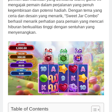
permen dan manisan yang berwarna-warni, game ini
mengajak pemain dalam perjalanan yang penuh
kegembiraan dan potensi hadiah. Dengan tema yang
ceria dan desain yang menarik, “Sweet Jar Combo”
berhasil menarik perhatian para pemain yang mencari
hiburan berkualitas tinggi dengan sentuhan yang
menyenangkan.