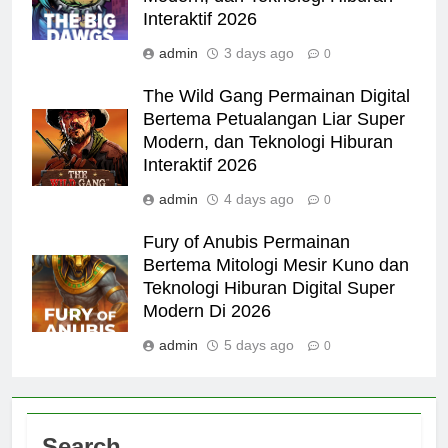
Modern, dan Teknologi Hiburan
Interaktif 2026
admin
3 days ago
0
The Wild Gang Permainan Digital
Bertema Petualangan Liar Super
Modern, dan Teknologi Hiburan
Interaktif 2026
admin
4 days ago
0
Fury of Anubis Permainan
Bertema Mitologi Mesir Kuno dan
Teknologi Hiburan Digital Super
Modern Di 2026
admin
5 days ago
0