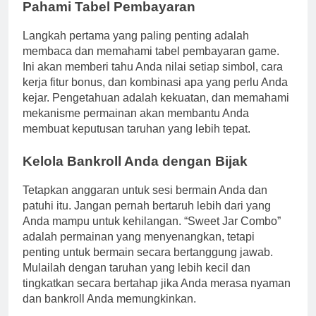
Pahami Tabel Pembayaran
Langkah pertama yang paling penting adalah
membaca dan memahami tabel pembayaran game.
Ini akan memberi tahu Anda nilai setiap simbol, cara
kerja fitur bonus, dan kombinasi apa yang perlu Anda
kejar. Pengetahuan adalah kekuatan, dan memahami
mekanisme permainan akan membantu Anda
membuat keputusan taruhan yang lebih tepat.
Kelola Bankroll Anda dengan Bijak
Tetapkan anggaran untuk sesi bermain Anda dan
patuhi itu. Jangan pernah bertaruh lebih dari yang
Anda mampu untuk kehilangan. “Sweet Jar Combo”
adalah permainan yang menyenangkan, tetapi
penting untuk bermain secara bertanggung jawab.
Mulailah dengan taruhan yang lebih kecil dan
tingkatkan secara bertahap jika Anda merasa nyaman
dan bankroll Anda memungkinkan.