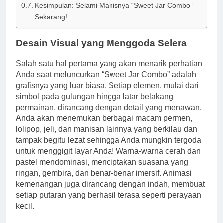
Tepat untuk Anda
Kesimpulan: Selami Manisnya “Sweet Jar Combo”
Sekarang!
Desain Visual yang Menggoda Selera
Salah satu hal pertama yang akan menarik perhatian
Anda saat meluncurkan “Sweet Jar Combo” adalah
grafisnya yang luar biasa. Setiap elemen, mulai dari
simbol pada gulungan hingga latar belakang
permainan, dirancang dengan detail yang menawan.
Anda akan menemukan berbagai macam permen,
lolipop, jeli, dan manisan lainnya yang berkilau dan
tampak begitu lezat sehingga Anda mungkin tergoda
untuk menggigit layar Anda! Warna-warna cerah dan
pastel mendominasi, menciptakan suasana yang
ringan, gembira, dan benar-benar imersif. Animasi
kemenangan juga dirancang dengan indah, membuat
setiap putaran yang berhasil terasa seperti perayaan
kecil.