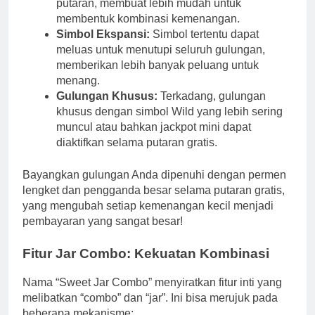
“lengket” dan tetap di posisinya selama sisa
putaran, membuat lebih mudah untuk
membentuk kombinasi kemenangan.
Simbol Ekspansi:
Simbol tertentu dapat
meluas untuk menutupi seluruh gulungan,
memberikan lebih banyak peluang untuk
menang.
Gulungan Khusus:
Terkadang, gulungan
khusus dengan simbol Wild yang lebih sering
muncul atau bahkan jackpot mini dapat
diaktifkan selama putaran gratis.
Bayangkan gulungan Anda dipenuhi dengan permen
lengket dan pengganda besar selama putaran gratis,
yang mengubah setiap kemenangan kecil menjadi
pembayaran yang sangat besar!
Fitur Jar Combo: Kekuatan Kombinasi
Nama “Sweet Jar Combo” menyiratkan fitur inti yang
melibatkan “combo” dan “jar”. Ini bisa merujuk pada