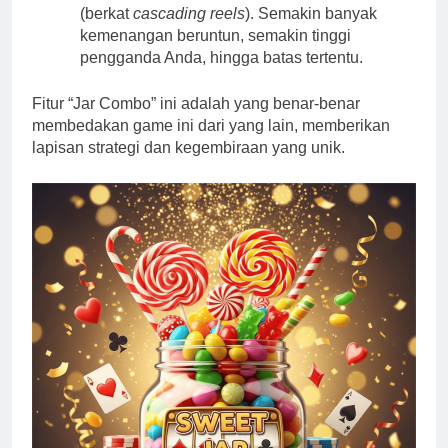
kemenangan berturut-turut dalam satu putaran
(berkat
cascading reels
). Semakin banyak
kemenangan beruntun, semakin tinggi
pengganda Anda, hingga batas tertentu.
Fitur “Jar Combo” ini adalah yang benar-benar
membedakan game ini dari yang lain, memberikan
lapisan strategi dan kegembiraan yang unik.