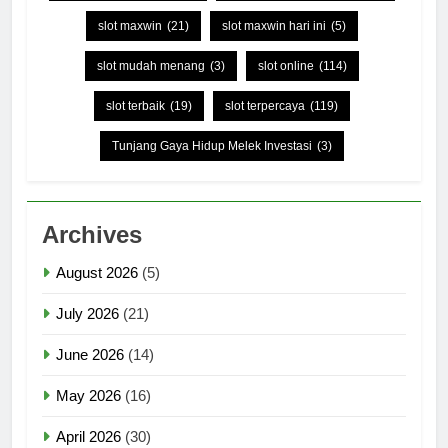
slot gacor terpercaya
(3)
slot gampang menang
(113)
slot maxwin
(21)
slot maxwin hari ini
(5)
slot mudah menang
(3)
slot online
(114)
slot terbaik
(19)
slot terpercaya
(119)
Tunjang Gaya Hidup Melek Investasi
(3)
Archives
August 2026
(5)
July 2026
(21)
June 2026
(14)
May 2026
(16)