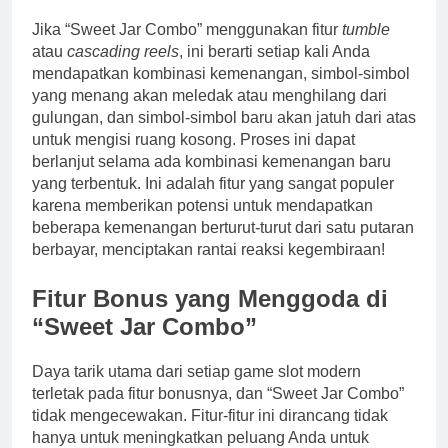
Fitur Tumble atau Cascading Reels
Jika “Sweet Jar Combo” menggunakan fitur
tumble
atau
cascading reels
, ini berarti setiap kali Anda
mendapatkan kombinasi kemenangan, simbol-simbol
yang menang akan meledak atau menghilang dari
gulungan, dan simbol-simbol baru akan jatuh dari atas
untuk mengisi ruang kosong. Proses ini dapat
berlanjut selama ada kombinasi kemenangan baru
yang terbentuk. Ini adalah fitur yang sangat populer
karena memberikan potensi untuk mendapatkan
beberapa kemenangan berturut-turut dari satu putaran
berbayar, menciptakan rantai reaksi kegembiraan!
Fitur Bonus yang Menggoda di
“Sweet Jar Combo”
Daya tarik utama dari setiap game slot modern
terletak pada fitur bonusnya, dan “Sweet Jar Combo”
tidak mengecewakan. Fitur-fitur ini dirancang tidak