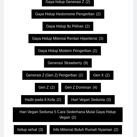
Gaya hidup Generasi Z
(2)
Gaya Hidup Hedonisme Pengertian
(2)
Gaya Hidup Itu Pilihan
(2)
Gaya Hidup Milenial Rentan Hipertensi
(3)
Gaya Hidup Modern Pengertian
(2)
Generasi Strawberry
(9)
Generasi Z (Gen Z) Pengertian
(2)
Gen X
(2)
Gen Z
(2)
Gen Z Dominan
(4)
Hadir pada 6 Kota
(2)
Hari Vegan Sedunia
(3)
Hari Vegan Sedunia 5 Cara Sederhana Mulai Gaya Hidup
Vegan
(2)
hidup sehat
(3)
Info Milenial Butuh Rumah Nyaman
(2)