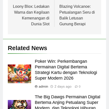
Post
Previous:
Next:
navigation
Loony Blox: Ledakan
Blazing Volcanoe:
Warna dan Kegilaan
Petualangan Seru di
Kemenangan di
Balik Letusan
Dunia Slot
Gunung Berapi
Related News
Poker Win: Perkembangan
Permainan Digital Bertema
Strategi Kartu dengan Teknologi
Super Modern 2026
admin
2 days ago
0
The Big Dawgs Permainan Digital
Bertema Anjing Petualang Super