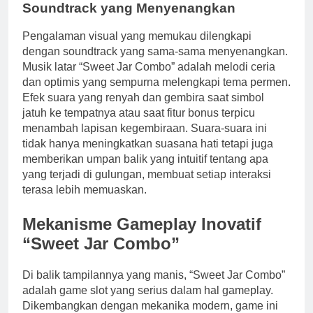
Soundtrack yang Menyenangkan
Pengalaman visual yang memukau dilengkapi
dengan soundtrack yang sama-sama menyenangkan.
Musik latar “Sweet Jar Combo” adalah melodi ceria
dan optimis yang sempurna melengkapi tema permen.
Efek suara yang renyah dan gembira saat simbol
jatuh ke tempatnya atau saat fitur bonus terpicu
menambah lapisan kegembiraan. Suara-suara ini
tidak hanya meningkatkan suasana hati tetapi juga
memberikan umpan balik yang intuitif tentang apa
yang terjadi di gulungan, membuat setiap interaksi
terasa lebih memuaskan.
Mekanisme Gameplay Inovatif
“Sweet Jar Combo”
Di balik tampilannya yang manis, “Sweet Jar Combo”
adalah game slot yang serius dalam hal gameplay.