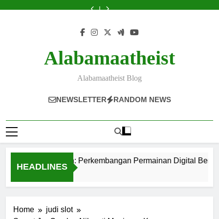
Skip
Permainan
Permainan
Permainan
Permainan
Permainan
Permainan
Permainan
Gang
Anubis
Bertema
Digital
Digital
Digital
Bertema
Digital
Digital
Permainan
Permainan
to
Mitologi
Bertema
Bertema
Bertema
Mitologi
Bertema
Bertema
Digital
Bertema
content
Mesir
Strategi
Anjing
Petualangan
Mesir
Strategi
Anjing
Bertema
Mitologi
Kuno
Kartu
Petualang
Liar
Kuno
Kartu
Petualang
Petualangan
Mesir
dan
dengan
Super
Super
dan
dengan
Super
Liar
Kuno
Teknologi
Teknologi
Modern,
Modern,
Teknologi
Teknologi
Modern,
Super
dan
Alabamaatheist
Hiburan
Super
dan
dan
Hiburan
Super
dan
Modern,
Teknologi
Digital
Modern
Teknologi
Teknologi
Digital
Modern
Teknologi
dan
Hiburan
Super
2026
Hiburan
Hiburan
Super
2026
Hiburan
Teknologi
Digital
Modern
Interaktif
Interaktif
Modern
Interaktif
Hiburan
Super
Alabamaatheist Blog
Di
2026
2026
Di
2026
Interaktif
Modern
2026
2026
2026
Di
NEWSLETTER
RANDOM NEWS
2026
Poker Win: Perkembangan Permainan Digital Bertema St
HEADLINES
2 Days Ago
Home
judi slot